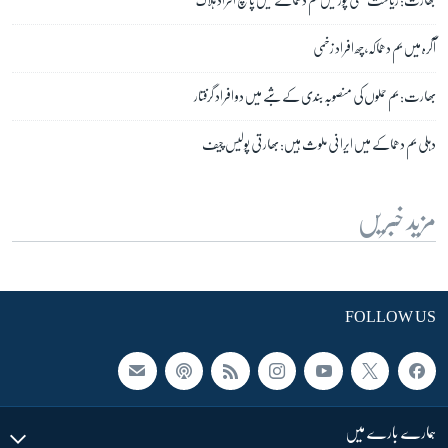
آگرہ میں بم دھماکہ، چھ افراد زخمی
بھارت: بم حملوں کی منصوبہ بندی کے شبے میں دو افراد گرفتار
دہلی بم دھماکے میں ایرانی ملوث ہیں: بھارتی پولیس چیف
مزید خبریں
FOLLOW US
ہمارے بارے میں