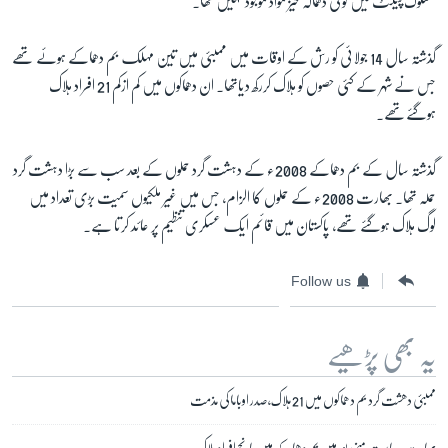
مشکوک پیکٹ میں کوئی دھماکہ خیز مواد موجود نہیں تھا۔
گذشتہ سال 14 جولائی کو رش کے اوقات میں ممبئی میں تین مہلک بم دھماکے ہوئے تھے
زبان
جس نے شہر کے کئی حصوں کو ہلاک کررکھ دیاتھا۔ ان دھماکوں میں کم ازکم 21 افراد ہلاک
ہوگئےتھے۔
گذشتہ سال کے بم دھماکے 2008ء کے دہشت گرد حملوں کے بعد سب سے بڑا دہشت گرد
حملہ تھا۔ بھارت 2008ء کے حملوں کا الزام، جس میں غیر ملکیوں سمیت بڑی تعداد میں
لوگ ہلاک ہوگئے تھے، پاکستان میں قائم ایک عسکری تنظیم پر عائد کرتا ہے۔
Follow us
یہ بھی پڑھیے
ممبئی دھشت گرد بم دھماکوں میں 21 ہلاک، صدر اوباما کی مذمت
بھارت: ریاست منی پور میں بم دھماکے میں پانچ افراد ہلاک