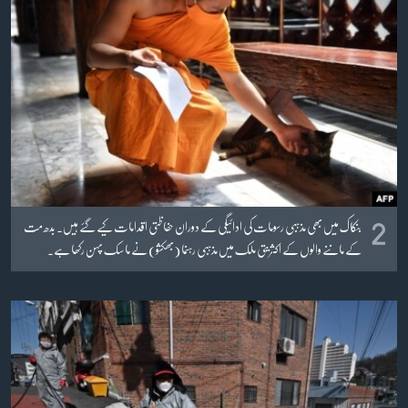
زبان
2
بنکاک میں بھی مذہبی رسومات کی ادائیگی کے دوران حفاظتی اقدامات کیے گئے ہیں۔ بدھ مت
کے ماننے والوں کے اکثریتی ملک میں مذہبی رہنما (بھکشو) نے ماسک پہن رکھا ہے۔