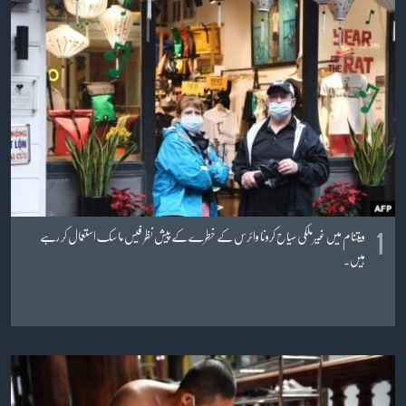
آرٹ
آزادیٔ صحافت
سائنس و ٹیکنالوجی
صحت
دلچسپ و عجیب
ویڈیوز
آڈیو
1
ویتنام میں غیر ملکی سیاح کرونا وائرس کے خطرے کے پیش نظر فیس ماسک استعمال کر رہے
اسپیشل کوریج
ہیں۔
اداریہ
Learning English
FOLLOW US