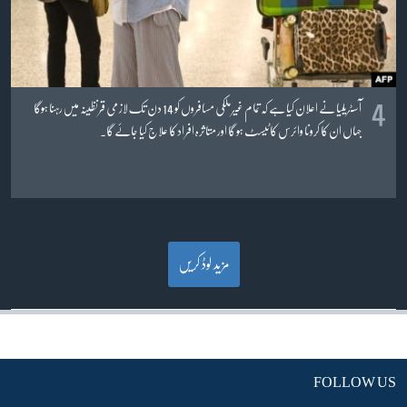
4
آسٹریلیا نے اعلان کیا ہے کہ تمام غیر ملکی مسافروں کو 14 دن تک لازمی قرنظینہ میں رہنا ہوگا
جہاں ان کا کرونا وائرس کا ٹیسٹ ہو گا اور متاثرہ افراد کا علاج کیا جائے گا۔
مزید لوڈ کریں
FOLLOW US