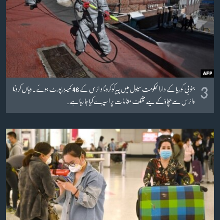
3
جنوبی کوریا کے دارالحکومت سیول میں پیر کو کرونا وائرس کے 46 کیسز رپورٹ ہوئے۔ وہاں کرونا
وائرس سے بچاؤ کے لیے مختلف مقامات پر اسپرے کیا جا رہا ہے۔