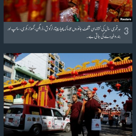
3
ہر قمری سال کی نشاندہی مختلف جانوروں جیسا کہ چوہا، چیتا، خرگوش، ڈریگن، گھوڑا، بکری، سانپ اور
بندر وغیرہ سے کی جاتی ہے۔