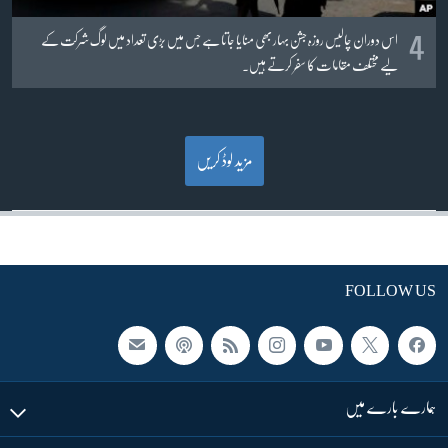
4
اس دوران چالیس روزہ جشن بہار بھی منایا جاتا ہے جس میں بڑی تعداد میں لوگ شرکت کے
لیے مختلف مقامات کا سفر کرتے ہیں۔
مزید لوڈ کریں
FOLLOW US
ہمارے بارے میں