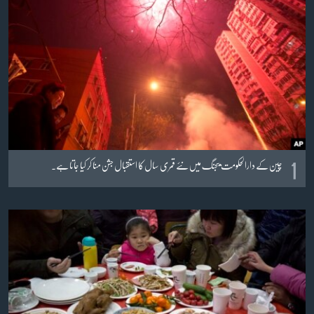
آرٹ
آزادیٔ صحافت
سائنس و ٹیکنالوجی
صحت
دلچسپ و عجیب
ویڈیوز
1
آڈیو
چین کے دارالحکومت بیجنگ میں نئے قمری سال کا استقبال جشن منا کر کیا جاتا ہے۔
اسپیشل کوریج
اداریہ
Learning English
FOLLOW US