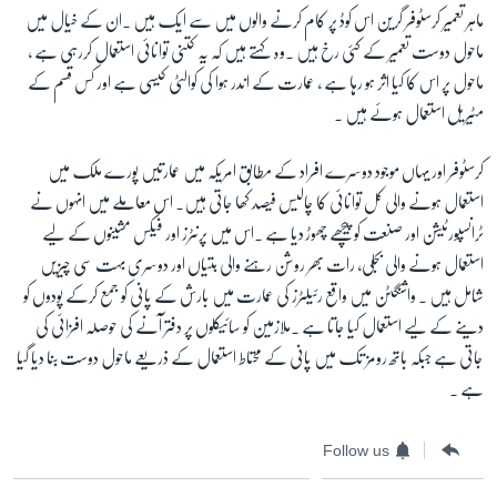
ماہر تعمیر کرسٹوفر گرین اس کوڈ پر کام کرنے والوں میں سے ایک ہیں ۔ان کے خیال میں
ماحول دوست تعمیر کے کئی رخ ہیں ۔وہ کہتے ہیں کہ یہ کتنی توانائی استعمال کررہی ہے ،
ماحول پر اس کا کیا اثر ہو رہا ہے ، عمارت کے اندر ہوا کی کوالٹی کیسی ہے اور کس قسم کے
مٹیریل استعمال ہوئے ہیں ۔
کرسٹوفر اور یہاں موجود دوسرے افراد کے مطابق امریکہ میں عمارتیں پورے ملک میں
استعمال ہونے والی کل توانائی کا چالیس فیصد کھا جاتی ہیں۔ اس معاملے میں انہوں نے
ٹرانسپورٹیشن اور صنعت کو پیچھے چھوڑ دیا ہے ۔اس میں پرنٹرز اور فیکس مشینوں کے لیے
استعمال ہونے والی بجلی، رات بھر روشن رہنے والی بتیاں اور دوسری بہت سی چیزیں
شامل ہیں ۔ واشنگٹن میں واقع رئیلٹرز کی عمارت میں بارش کے پانی کو جمع کرکے پودوں کو
دینے کے لیے استعمال کیا جاتا ہے ۔ملازمین کو سائیکلوں پر دفتر آنے کی حوصلہ افزائی کی
جاتی ہے جبکہ باتھ رومز تک میں پانی کے محتاط استعمال کے ذریعے ماحول دوست بنا دیا گیا
ہے ۔
Follow us