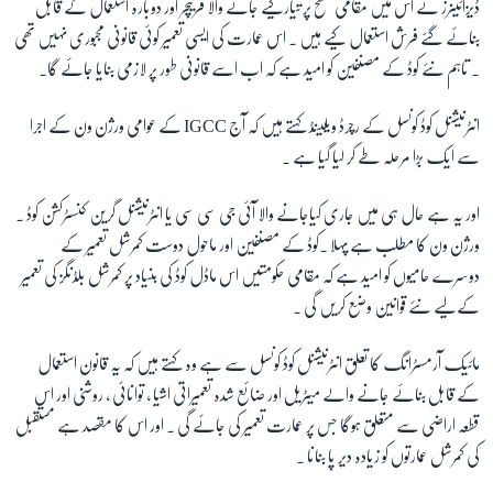
ڈیزائینرز نے اس میں مقامی سطح پر تیارکیے جانے والا فرنیچر اور دوبارہ استعمال کے قابل
بنائے گئے فرش استعمال کیے ہیں ۔ اس عمارت کی ایسی تعمیر کوئی قانونی مجبوری نہیں تھی
زبان
۔ تاہم نئے کوڈ کے مصنفین کو امید ہے کہ اب اسے قانونی طور پر لازمی بنایا جائے گا۔
انٹرنیشنل کوڈ کونسل کے رچرڈ ویلینڈ کہتے ہیں کہ آج IGCC کے عوامی ورژن ون کے اجرا
سے ایک بڑا مرحلہ طے کر لیا گیا ہے ۔
اور یہ ہے حال ہی میں جاری کیاجانے والا آئی جی سی سی یا انٹرنیشنل گرین کنسٹرکشن کوڈ ۔
ورژن ون کا مطلب ہے پہلا ۔کوڈ کے مصنفین اور ماحول دوست کمرشل تعمیر کے
دوسرے حامیوں کو امید ہے کہ مقامی حکومتیں اس ماڈل کوڈ کی بنیاد پر کمرشل بلڈنگز کی تعمیر
کےلیے نئے قوانین وضع کریں گی ۔
مائیک آرمسٹرانگ کا تعلق انٹرنیشنل کوڈ کونسل سے ہے وہ کہتے ہیں کہ یہ قانون استعمال
کے قابل بنائے جانے والے میٹریل اور ضائع شدہ تعمیراتی اشیا ، توانائی ، روشنی اور اس
قطعہ اراضی سے متعلق ہوگا جس پر عمارت تعمیر کی جائے گی ۔ اور اس کا مقصد ہے مستقبل
کی کمرشل عمارتوں کو زیادہ دیر پا بنانا ۔