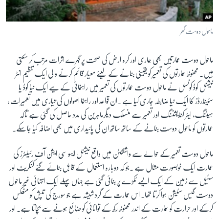
آرٹ
آزادیٔ صحافت
ماحول دوست گھر
سائنس و ٹیکنالوجی
ماحول دوست عمارتیں بھی ہماری اور کرہ ارض کی صحت پر گہرے اثرات مرتب کر سکتی
صحت
ہیں۔ محفوظ عمارتوں کی تعمیر کو یقینی بنانے کے لیئے معیار قائم کرنے والی ایک تنظیم انٹر
دلچسپ و عجیب
نیشنل کوڈ کونسل نے ماحول دوست عمارتوں کی تعمیر میں راہنمائی کے لیے ایک نیا کوڈ یا
ویڈیوز
سٹینڈرڈز کا ایک نیا ضابطہ جاری کیا ہے ۔ان قواعد اور راہنما اصولوں کی تیاری میں تعمیرات ،
آڈیو
ہیٹنگ، ایئر کنڈیشننگ اور تعمیر سے منسلک دیگرماہرین کی مدد حاصل کی گئی ہے تاکہ
عمارتوں کو ماحول دوست بنانے کے ساتھ ساتھ ان کی پائیداری میں بھی اضافہ کیا جاسکے۔
اسپیشل کوریج
اداریہ
ماحول دوست تعمیر کے حوالے سے واشنگٹن میں واقع نیشنل ایسو سی ایشن آف رئیلٹرز کی
عمارت ایک خوبصورت مثال ہے ۔جو کہ دوبارہ استعمال کے قابل بنائے گئے کنکریٹ اور
Learning English
سٹیل سے زمین کے ایک ایسے ٹکڑے پر بنائی گئی ہے جہاں پہلے ایک انتہائی غیر ماحول
دوست گیس سٹیشن ہوا کرتا تھا۔ اس عمارت کے گرد شیشہ ہے جو سورج کی تپش کو منعکس
FOLLOW US
کرکے اور حرارت کو عمارت کے اندر محفوظ رکھ کے توانائی کو ضائع ہونے سے بچاتا ہے۔ اور