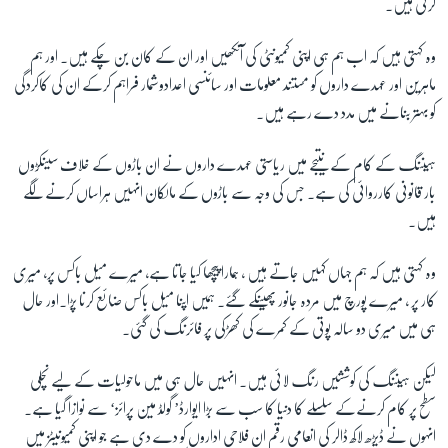
کرتی ہیں۔
وہ کہتی ہیں کہ اب ہم ہی اپنی کمیونٹی کی آنکھیں اور ان کے کان بن چکے ہیں۔ اور ہم
ماہرین اور عہدے داروں کو مستند معلومات اور سائنسی اعدادوشمار فراہم کرکے ان کی کاکردگی
کو بہتر بنانے میں مدد دے رہے ہیں۔
ہیننگ کے کام کے نتیجے میں ریاستی عہدے داروں نے ان باڑوں کے خلاف سینکڑوں
بار قانونی کارروائی کی ہے۔ جس کی وجہ سے باڑوں کے مالکان انہیں ہراساں کرنے لگے
ہیں۔
وہ کہتی ہیں کہ ہم جہاں کہیں جاتے ہیں ، ہمارا پیچھا کیا جاتا ہے، میرے میل باکس پر، میری
کار پر ، میرے پورچ میں مردہ جانور پھینکے گئے۔ ہمیں اپنا میل باکس ضائع کرنا پڑا۔اور حال
ہی میں میری دو سالہ پوتی کے کمرے کی کھڑکی پر فائرنگ کی گئی۔
لیکن ہیننگ کی کوششیں رنگ لائی ہیں۔ انہیں حال ہی میں ماحولیات کے لیے نچلی
سطح پر کام کرنےکے سلسلے کا دنیا کا سب سے بڑا ایوارڈ’ گولڈ مین پرائز‘ سے نوازا گیا ہے۔
انہوں نے ڈیڑھ لاکھ ڈالر کی انعامی رقم ان فلاحی اداروں کو دے دی ہے جو اپنی کمیونیٹز میں