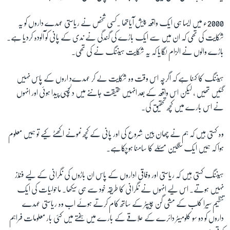
2000ء میں ایسا ہی ایک واقعہ پیش آیاتھا ۔کسی شخص نے ریاستی عہدے داروں کو یہ
شکایت کی تھی کہ ان میں سے ایک باڑے کی گندگی نے ندی کے پانی کو آلودہ کردیا ہے۔
باڑے والوں نے الزام لگایا کہ یہ شکایت ہیننگ نے کی تھی۔
ہیننگ کا کہنا ہے کہ اگرچہ اس وقت وہ شکایت لے کر عہدےد اروں کے پاس نہیں
گئیں تھیں ، لیکن اس واقعہ کے بعد انہیں حقیقت جاننے میں دلچسپی پیدا ہوئی اور انہوں
نے اس بارے میں کچھ تحقیق کی۔
وہ کہتی ہیں کہ ہم نے چھان بین شروع کی اور پانی کے کچھ نمونے اکھٹے کیے تو ہمیں معلوم
ہوا کہ ہمیں ایک سنگین مسئلے کا سامنا ہوچکاہے۔
ہیننگ کہتی ہیں کہ ریاستی اور وفاقی اداروں کے پاس ان باڑوں کی نگرانی کے لیے فنڈز
نہیں ہوتے۔ اس لیے انہوں نے نگرانی کا طریقہ خود سے ہی سیکھا۔ ماحولیات کی ایک
تنظیم سیرا کلب کے مشی گن چیپٹر کے ساتھ کام کرتے ہوئے اب وہ ریاستی عہدے
داروں کو دو سو کلومیٹر دائرے کے علاقے کے بارے میں ہفتے میں کئی بار معلومات فراہم