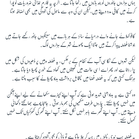
جہاں ہزاروں جانوروں کو بند باڑوں میں رکھا جاتا ہے۔ اگرچہ یہ فارم غذائی ضروریات کو پورا
کرنے میں کافی مدد دیتے ہیں،لیکن ان کی وجہ سے ماحول کی آلودگی میں بھی اضافہ ہوتا
زبان
ہے۔
کافو کہلائے جانے والے درمیانے سائز کے ہر باڑے میں سینکڑوں جانور رکھے جاتے ہیں
جو اتنا فضلہ پیدا کرتے ہیں جتنا ایک چھوٹے شہر کے ہزاروں لوگ۔
لیکن شہروں کے نکاسی آب کے نظام کے برعکس ، یہ فضلہ وہیں پر ڈھیروں کی شکل میں
پڑا رہتا ہے اور پھر اسے اسی حالت میں کھیتوں میں کھاد کے طورپر پھیلا دیا جاتا ہے۔
ہرننگ کہتی ہیں کہ یہ فضلہ فضا میں ناقابل برداشت بدبو پھیلانے کا سبب بنتا ہے۔
وہ کہتی ہے یہ بدبو اتنی شدید ہوتی ہے کہ آپ اپنے کپٹرے سکھانے کے لیے اپنے آنگن
میں نہیں پھیلا سکتے۔ چاروں طرف مکھیوں کی بھرمار ہوتی ۔ جابجا چوہے بھاگتے دکھائی
دیتے ہیں۔ آپ اپنے گھر سے باہر نہیں نکل سکتے۔ آپ اپنے گھر کی کھڑکیاں تک نہیں
کھول سکتے۔
یہ فضلہ جب ندی نالوں میں بہہ کر چلا جاتا ہے تو پانی کو بھی آلودہ کردیتا ہے۔