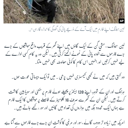
آرٹ
آزادیٔ صحافت
سائنس و ٹیکنالوجی
لین ہیننگّ اپنے فارم میں ایک آلے کے ذریعے پانی کی آلودگی کا اندازہ لگا رہی ہیٕ
صحت
لین ہیننگ ، مشی گن کے ایک گاؤں میں اپنے گھر کے قریب واقع مویشیوں کے بڑے
دلچسپ و عجیب
بڑے فارموں سے آلودہ پانی کے نمونے اکھٹے کرتی ہیں ، لیکن وہ یہ کام کسی ادارے کے
ویڈیوز
لیے نہیں کرتیں اور انہیں اس کام کا کوئی معاوضہ بھی نہیں ملتا۔
آڈیو
وہ کہتی ہیں کہ میں نے کبھی کیمسٹری نہیں پڑھی ۔ میں تو ایک دیہاتی عورت ہوں۔
اسپیشل کوریج
اداریہ
ہرننگ اور ان کے شوہر، اپنے 120 ہیکٹر پر پھیلے ہوئے فارم پر مکئی اور سویا بین کاشت
کرتے ہیں۔لیکن ان کے گھر سے صرف 16 کلومیٹر کے فاصلے پر مویشیوں کا ایک فارم
Learning English
ہے جہاں ایک محدود جگہ میں ہزاروں کی تعداد میں گائیں اورسور رکھے جاتے ہیں۔
FOLLOW US
امریکہ میں زیادہ تر دودھ، گائے ،سور اور مرغی کا گوشت ان بڑے بڑے فارموں سے آتا ہے