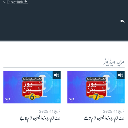
Direct link
آرٹ
آزادیٔ صحافت
سائنس و ٹیکنالوجی
صحت
دلچسپ و عجیب
ویڈیوز
مزید ویڈیوز
آڈیو
اسپیشل کوریج
اداریہ
Learning English
مارچ 14, 2025
مارچ 14, 2025
ایف ایم ریڈیو نیوز بلیٹن: شام 7 بجے
ایف ایم ریڈیو نیوز بلیٹن: شام 6 بجے
FOLLOW US