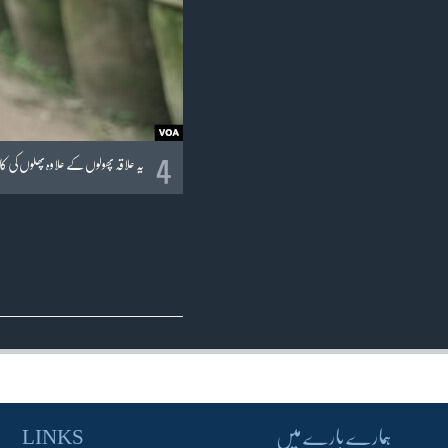
4
یہ علاقہ پھولوں کے علاوہ پھلوں ک
ہمارے بارے میں
LINKS