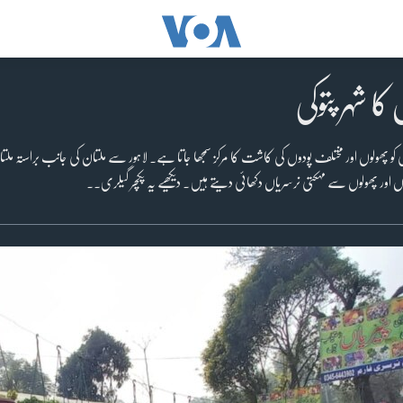
کا شہر پتوکی
 پھولوں اور مختلف پودوں کی کاشت کا مرکز سمجھا جاتا ہے۔ لاہور سے ملتان کی جانب براستہ ملتان 
ور پھولوں سے مہکتی نرسریاں دکھائی دیتے ہیں۔ دیکھیے یہ پکچر گیلری۔۔