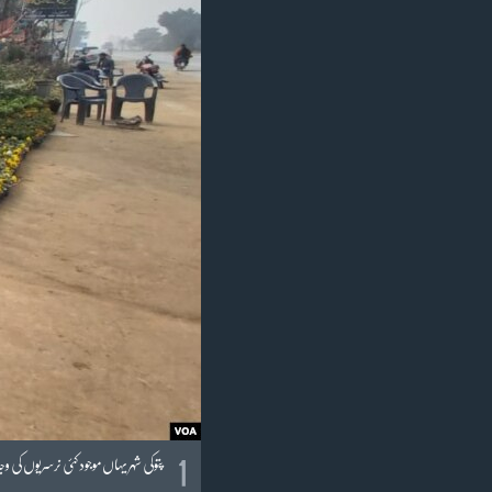
آرٹ
آزادیٔ صحافت
سائنس و ٹیکنالوجی
صحت
دلچسپ و عجیب
ویڈیوز
آڈیو
اسپیشل کوریج
اداریہ
1
پتوکی شہر یہاں موجود کئی نرسریوں ک