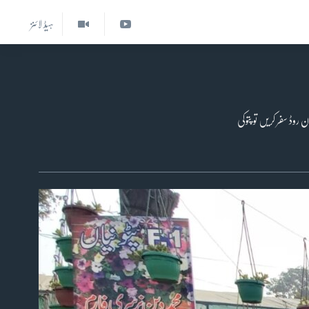
ہیڈ لائنز
روڈ سفر کریں تو پتوکی