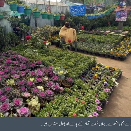
ی وجہ سے بھی مشہور ہے۔ جہاں مختلف اقسام کے پودے اور پھول دستیاب ہیں۔