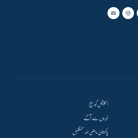
اسپیشل کوریج
خبروں سے آگے
پاکستان ماضی اور مستقبل