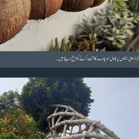
افراد اپنی زمینوں پر پھول اور پودے کاشت کرنے کو ترجیح دیتے ہیں۔