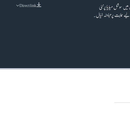
Direct link
میں سوشل میڈیا پرنئی
EMBED
یے حمایت پر تبادلہ خیال۔