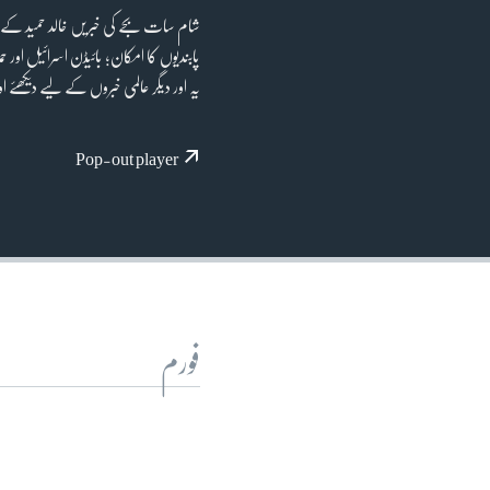
آرٹ
شام سات بجے کی خبریں خالد حمید کے س
آزادیٔ صحافت
پابندیوں کا امکان؛ بائیڈن اسرائیل ا
سائنس و ٹیکنالوجی
یہ اور دیگر عالمی خبروں کے لیے دیکھئے اور
صحت
Pop-out player
دلچسپ و عجیب
ویڈیوز
آڈیو
اسپیشل کوریج
اداریہ
فورم