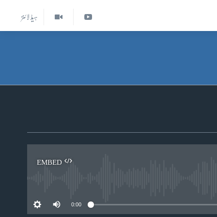
ہیڈ لائنز
EMBED
0:00