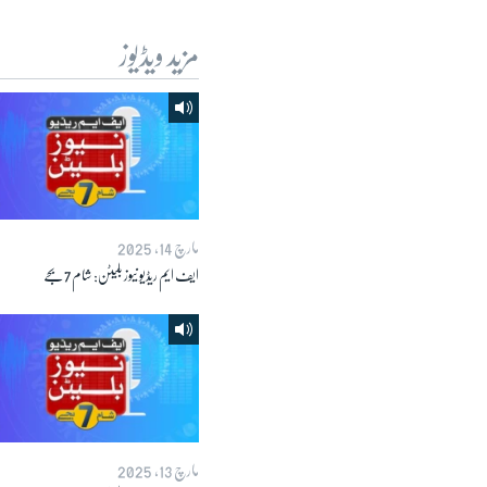
مزید ویڈیوز
مارچ 14, 2025
ایف ایم ریڈیو نیوز بلیٹن: شام 7 بجے
مارچ 13, 2025