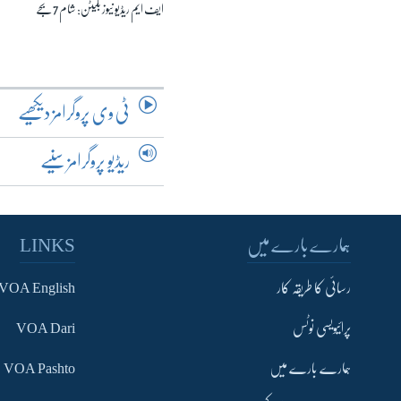
ایف ایم ریڈیو نیوز بلیٹن: شام 7 بجے
ٹی وی پروگرامز دیکھیے
ریڈیو پروگرامز سنیے
ہمارے بارے میں
LINKS
رسائی کا طریقہ کار
VOA English
پرائیویسی نوٹس
VOA Dari
ہمارے بارے میں
VOA Pashto