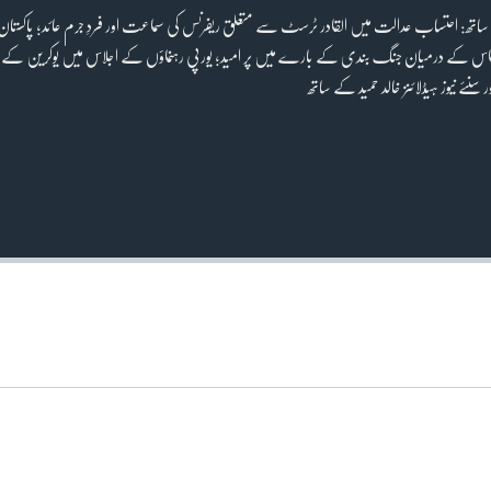
اتھ: احتساب عدالت میں القادر ٹرسٹ سے متعلق ریفرنس کی سماعت اور فردِ جرم عائد؛ پاکستان 
ور حماس کے درمیان جنگ بندی کے بارے میں پر امید؛ یورپی رہنماؤں کے اجلاس میں یوکرین کے ل
 سنئے نیوز ہیڈلائنز خالد حمید کے ساتھ