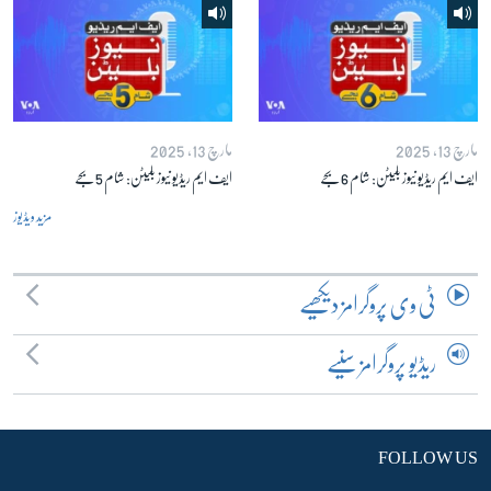
مارچ 13, 2025
مارچ 13, 2025
ایف ایم ریڈیو نیوز بلیٹن: شام 6 بجے
ایف ایم ریڈیو نیوز بلیٹن: شام 5 بجے
مزید ویڈیوز
ٹی وی پروگرامز دیکھیے
ریڈیو پروگرامز سنیے
FOLLOW US