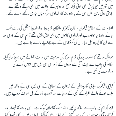
میں شہر میں تیز بارش بھی ہوئی جبکہ صبح اور دوپہر کے اوقات میں بھی وقفے وقفے سے
بارش ہوتی رہی لیکن اس کے باوجود رضاکار امدادی سرگرمیاں جاری رکھے ہوئے تھے۔
اطلاعات کے مطابق فیکٹری مالکان فیکٹری مالکان شاہدبیلا اورارشد بیلا منگل کی رات تک
جائے حادثہ پر موجود رہے اور امدادی کاموں میں بھی پیش پیش تھے تاہم اس کے فوری بعد
سے ان کا کچھ پتہ چل رہا ۔ان کی گرفتاری کے لیے چھاپے مارے جا رہے ہیں۔
ہولناک واقعے کا مقدمہ بدھ کی شام سرکار کی مدعیت میں سائٹ تھانے میں درج کرایا گیا۔
حکام کی جانب سے ایف آئی سے دونوں کے نام ای سی ایل میں شامل کرنے کی
درخواست کی گئی ہے۔
کراچی الیکٹرک سپلائی کارپوریشن کے ترجمان کے مطابق کے ای ایس سی نے واقعہ میں
ہلاک ہونے والے افراد کے بجلی کے واجبات اور آئندہ چھ ماہ کے بل معاف کردیئے ہیں۔
ایم کیو ایم کی جانب سے سانحہ پر تین روزہ سوگ کااعلان کیاگیاہے۔ اس بات کا فیصلہ بدھ
کو متحدہ قومی موومنٹ کے رابطہ کمیٹی کے اجلاس میں کیا گیا ۔ اجلاس میں یہ بھی فیصلہ کیا