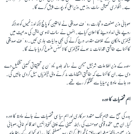
ہے۔ انکوائری کمیشن سات روز میں وزیراعلیٰ کو رپورٹ پیش کرے گا۔
صوبائی وزیر صنعت و تجارت روٴف صدیقی نے لواحقین کو پانچ لاکھ اورزخمیوں کو دو لاکھ
روپے مالی امداد دینے کا اعلان کیاہے۔ انہوں نے سائٹ ایسوسی ایشن کی مدعیت میں
فیکٹری مالکان کے خلاف مقدمہ درج کرنے کی بھی ہدایات جاری کیں۔روٴف صدیقی
کا کہنا ہے حفاظتی اقدامات نہ ہوئے توفیکٹری کا لائسنس منسوخ کردیا جائے گا۔
سندھ کے وزیر اطلاعات شرجیل میمن نے سانحہ بلدیہ ٹاوٴن پر تحقیقاتی کمیٹی تشکیل دے
دی ہے۔ان کا کہنا ہے کہ حفاظتی انتظامات نہ کرنے والی فیکٹریاں سیل کردی جائیں گی۔
وہ جائے حادثہ پرمیڈیا سے گفتگو کر رہے تھے۔
اہم شخصیات کا دورہ
بدھ کی صبح سے شام تک متعدد سرکاری اور اہم سیاسی شخصیات نے جائے حادثہ کا دورہ
کیا۔ ان میں متحدہ قومی موومنٹ کی رابطہ کمیٹی کے ڈپٹی کنوینر انیس احمد قائم خانی،صوبائی
وزیر صحت ڈاکٹر صغیر احمد،سابق ناظم اعلیٰ کراچی سید مصطفی کمال ، ایم کیوایم کے رہنما عامر