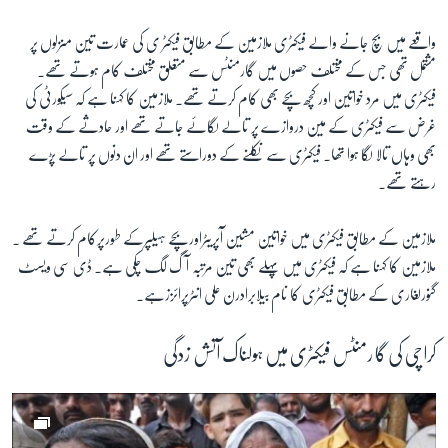
واقعے میں بچ جانے والے فیکٹری ملازمین کے مطابق فیکٹر ی کی عمارت تین منزلوں پر
زبان
مشتمل تھی جس کے مختلف حصوں میں گارمنٹس سے متعلق مختلف کام ہوتے تھے۔
فیکٹری میں مرد خواتین اور کچھ بچے بھی کام کرتے تھے۔ ملازمین کا کہنا ہے کہ سیکورٹی کی
غرض سے فیکٹری کے مین دروازے پر تالے لگائے جاتے تھے اور حادثے کے وقت
بھی وہاں تالا لگا ہوا تھا۔ فیکٹری سے نکلنے کے دوراستے تھے اور ان دنوں پر تالے پڑے
رہتے تھے۔
ملازمین کے مطابق فیکٹری میں خواتین مشین آپریٹراوربچے ہیلپرکے طورپرکام کرتے تھے ۔
ملازمین کا کہنا ہے کہ فیکٹری میں پہلے بھی تین مرتبہ آگ لگ چکی ہے۔ ڈی سی ویسٹ
گنورلغاری کے مطابق فیکٹری کا نام بیلابرادرن علی انٹرپرائززہے۔
کراچی کی گارمنٹس فیکٹری میں ہولناک آتش زدگی