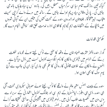
گیا کہ تین روز تک تمام سیاسی سرگرمیاں معطل رہیں گی۔بازووٴں پرسیاہ پٹیاں باندھی
جائیں گی۔ پارٹی دفاترپرسیاہ پرچم لہرائے جائیں گے۔سانحہ میں مرنے والے کراچی سمیت
پنجاب، خیبرپختونخوا ، بلوچستان اوراندرون سندھ کے محنت کشوں کی میتیں ان کے آبائی شہروں
میں پہنچانے کے انتظامات ایم کیوایم کا فلاحی ادارہ خدمت خلق فاوٴنڈیشن انجام دے گا۔
حکومتی اقدامات
گورنر سندھ ڈاکٹر عشرت العباد خان نے واقعہ کا سختی سے نوٹس لیتے ہوئے مجرمانہ غفلت
برتنے کے الزام میں فیکٹری مالکان کا نام ایگزسٹ کنڑول لسٹ میں ڈال دیا گیا ہے۔
انہوں نے مالکان کے خلاف قانونی کارروائی کا حکم بھی جاری کیا۔ان کی جانب سے آج
یوم سوگ کا بھی اعلان ہوا۔
سندھ کے چیف جسٹس مشیر عالم نے واقعے کا نوٹس لیتے ہوئے صوبائی سیکریٹری محنت، آئی
جی سندھ ، ڈی جی رینجرز ، ایڈمنسٹریٹر کے ایم سی اور بلڈنگ کنٹرول اتھارٹی کے سربراہ سے
دس دن میں تفصیلات طلب کرلی ہیں۔ادھر فیکٹری میں آتشزدگی کی عدالتی تحقیقات کرانے
کیلئے وزیراعلیٰ سندھ سید قائم علی شاہ نے جسٹس ریٹائرڈ قربان علوی کو انکوائری افسر مقرر کردیا