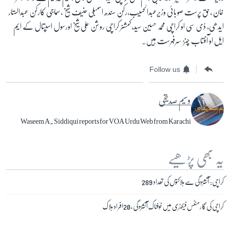
خان ،حق پرست صوبائی وزیرعبدالحسیب،رکن سندھ اسمبلی حنیف شیخ ،سماجی کارکن عبدالستار
ایدھی، ڈی سی او کراچی محمد حسین سید،کمشنر کراچی روشن علی شیخ اورسول اسپتال کے ایم
ایل او آفتاب چنڑ سرفہرست ہیں۔
Follow us
وسیم صدیقی
Waseem A. Siddiqui reports for VOA Urdu Web from Karachi
یہ بھی پڑھیے
کراچی: آتشزدگی سے ہلاکتوں کی تعداد 289
کراچی کی گارمنٹس فیکٹری میں خوفناک آتشزدگی ، 20افراد ہلاک