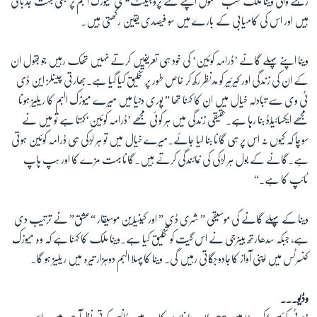
رہنے والی وینا ملک حسب معمول اپنے نئے پروجیکٹ یعنی میوزک البم پر بھی بہت جذباتی
ہیں اور اس کی کامیابی کے بارے میں سو فیصدی یقین رکھتی ہیں۔
زبان
وینا اپنے پہلے گانے ’ڈرامہ کوئین‘ کی خود ہی تعریفیں کرتے نہیں تھک رہیں جو بقول ان
کے ان کی زندگی اور کیرئیر کو مدنظر رکھ کر خاص طور پر تخلیق کیا گیا ہے۔بھارتی چینلز این ڈی
ٹی وی سے تبادلہ خیال میں ان کا کہنا تھا
”
پوری دنیا میں میرے میوزک البم کا ریلیز ہونا
مجھے ایکسائیڈڈ بنا رہا ہے۔حقیقی زندگی میں ہر کوئی مجھے ’ڈرامہ کوئین‘کہتا ہے تو میں نے
سوچا کہ کیوں نہ اس پر ہی گانا بنا لیا جائے۔میرے خیال میں تو ہر لڑکی ہی ڈرامہ کوئین ہوتی
ہے۔گانے کے بول ہر لڑکی کی نمائندگی کرتے ہیں۔گانا بہت مزے کا اور ہپ ہاپ
ٹائپ کا ہے۔
“
وینا کے پہلے گانے کی موسیقی ” شری ڈی ” اور کینیڈین موسیقار “عشق” نے ترتیب دی
ہے، جبکہ سدھارتھ بینرجی نے اس گیت کو تخلیق کیا ہے۔وینا ملک کا کہنا ہے کہ وہ میوزک
کنسرٹس میں اپنی آواز کاجادوجگاتی رہیں گی۔ وینا کا پہلا البم دوہزار تیرہ میں ریلیز ہو گا۔
وڈیو۔۔۔