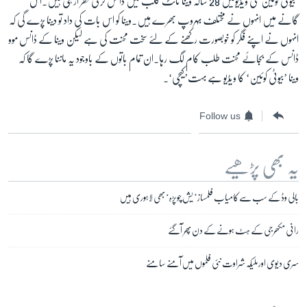
’
بیوٹی کوئین‘کی ویڈیومیں 28 سالہ وینا نائٹ کلب میں ڈانس کرتی نظر آرہی ہیں۔اس
گانے میں انہوں نے مختلف بہروپ بھرے ہیں۔وینا کو اس بات کی داد تو دینا پڑے گی کہ
انہوں نے اپنے فگر کو خوبصورت رکھنے کے لئے سخت محنت کی ہے لیکن وینا کے ڈانس موو
ڈانس کے بجائے محنت طلب کام لگ رہا۔ان تمام باتوں کے باوجود یہ ماننا پڑے گا کہ
وینا ’بیوٹی کوئین‘ کا ویڈیو ہے بہت’کیچی‘۔
Follow us
یہ بھی پڑھیے
بالی وڈ کے سب سے کامیاب فلمساز’ یش چوپڑہ‘ بھی لاہوری ہیں
رانی مکھرجی کے ہٹ ہونے کے دن پھر آگئے
سری دیوی اور ملیکہ شراوت نئی فلموں میں آمنے سامنے