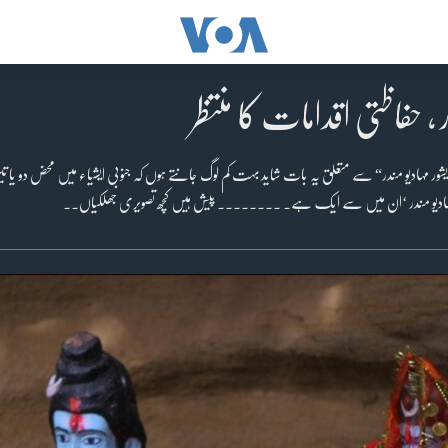
 ، حفاظتی اقدامات کا منتظر
مہادیو مندر“ سے متعلق یہ بات شاید بہت کم لوگ جانتے ہوں کہ جنوبی ایشیاء میں محض دو یا تین
 مہادیو مندر ‘ان میں سے ایک ہے۔ ۔۔۔۔۔۔۔۔ پیش ہیں کچھ تصویری جھلکیاں۔۔