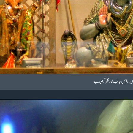
یاں، دائیں جانب غار نظر آرہی ہے