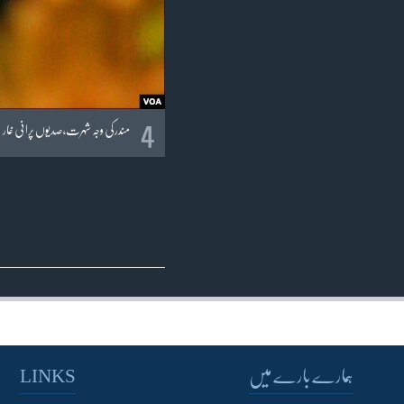
4
مندر کی وجہ شہرت، صدیوں پرانی غار
ہمارے بارے میں
LINKS