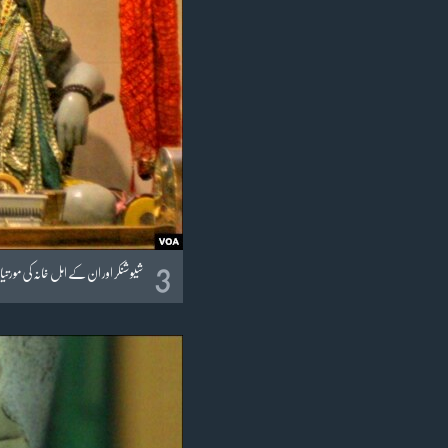
3
شیو شنکر اور ان کے اہل خانہ کی مورت