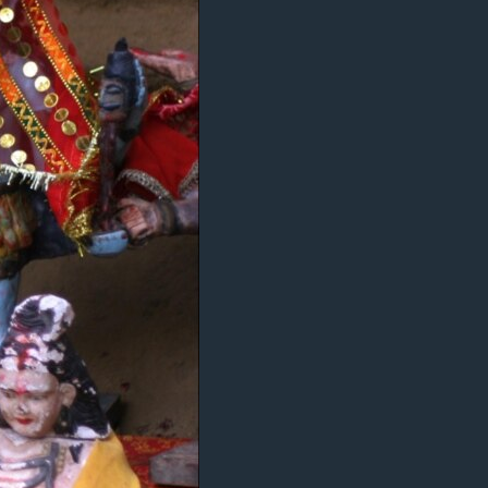
آرٹ
آزادیٔ صحافت
سائنس و ٹیکنالوجی
صحت
دلچسپ و عجیب
ویڈیوز
آڈیو
اسپیشل کوریج
اداریہ