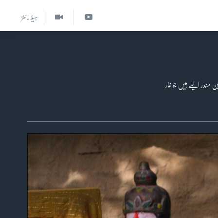
ہیڈ لائنز
 مندر ایسے ہیں جو غار