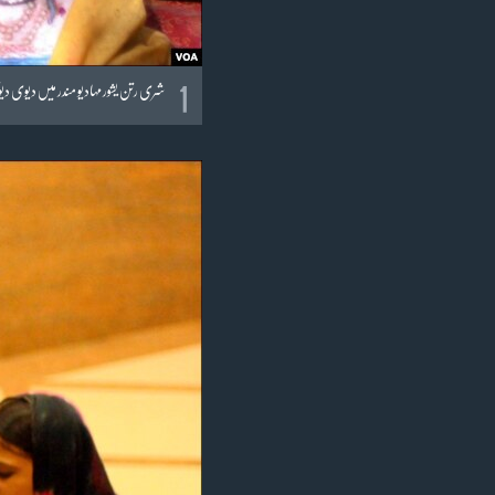
1
شری رتن یشور مہادیو مندر میں دیوی دی