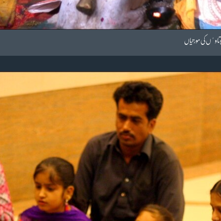
وتاوٴں کی مورتیاں