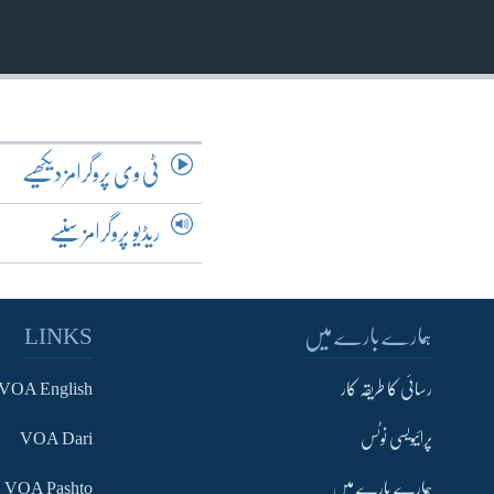
آرٹ
آزادیٔ صحافت
سائنس و ٹیکنالوجی
صحت
دلچسپ و عجیب
ٹی وی پروگرامز دیکھیے
ویڈیوز
ریڈیو پروگرامز سنیے
آڈیو
اسپیشل کوریج
اداریہ
ہمارے بارے میں
LINKS
رسائی کا طریقہ کار
VOA English
پرائیویسی نوٹس
VOA Dari
ہمارے بارے میں
VOA Pashto