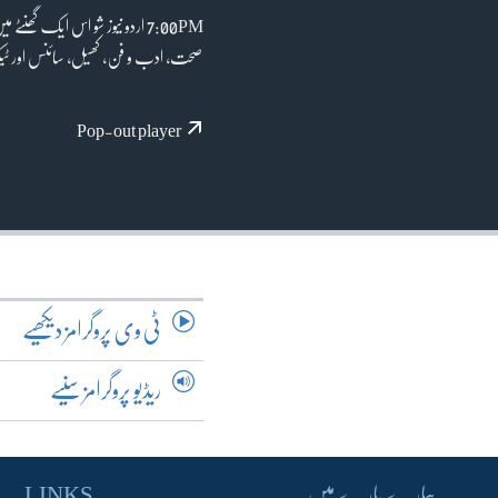
آرٹ
7:00PM اردو نیوز شو اس ایک گ
آزادیٔ صحافت
صحت، ادب و فن، کھیل، سائنس اور ٹیکن
سائنس و ٹیکنالوجی
صحت
Pop-out player
دلچسپ و عجیب
ویڈیوز
آڈیو
اسپیشل کوریج
اداریہ
ٹی وی پروگرامز دیکھیے
ریڈیو پروگرامز سنیے
ہمارے بارے میں
LINKS