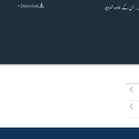
Direct link
ں۔ اس کے علاوہ انٹرویو،
EMBED