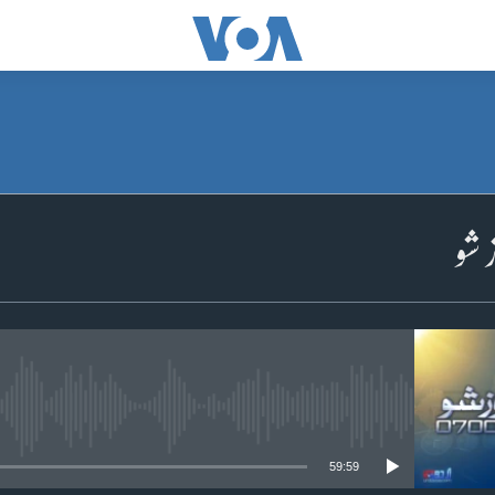
SUBSCRIBE
Apple Podcasts
سبسکرائب کیجیے
No media source currently available
59:59