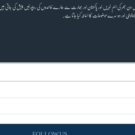
ھنٹے میں دن بھر کی اہم خبریں اور پاکستان اور بھارت سے ہمارے نمائندوں کی روپورٹیں پیش کی جاتی ہی
الوجی اور دوسرے موضوعات کا احاطہ کیا جاتا ہے۔
FOLLOW US