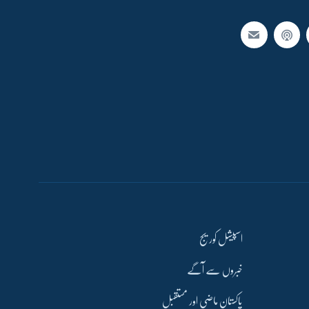
اسپیشل کوریج
خبروں سے آگے
پاکستان ماضی اور مستقبل