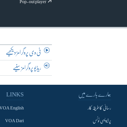
آرٹ
Pop-out player
آزادیٔ صحافت
سائنس و ٹیکنالوجی
صحت
دلچسپ و عجیب
ویڈیوز
ٹی وی پروگرامز دیکھیے
آڈیو
ریڈیو پروگرامز سنیے
اسپیشل کوریج
اداریہ
ہمارے بارے میں
LINKS
رسائی کا طریقہ کار
VOA English
پرائیویسی نوٹس
VOA Dari