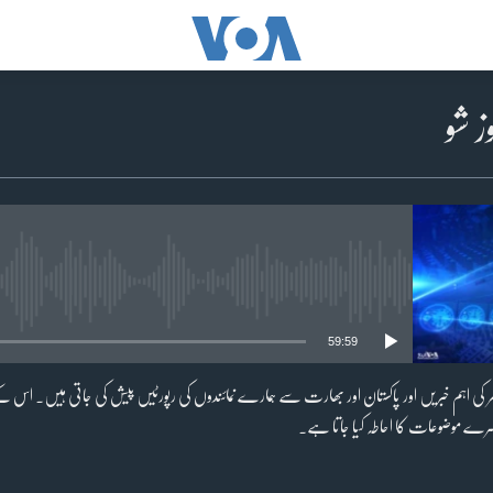
No media source currently available
59:59
کی اہم خبریں اور پاکستان اور بھارت سے ہمارے نمائندوں کی رپورٹیں پیش کی جاتی ہیں۔ اس کے
دوسرے موضوعات کا احاطہ کیا جاتا ہے۔