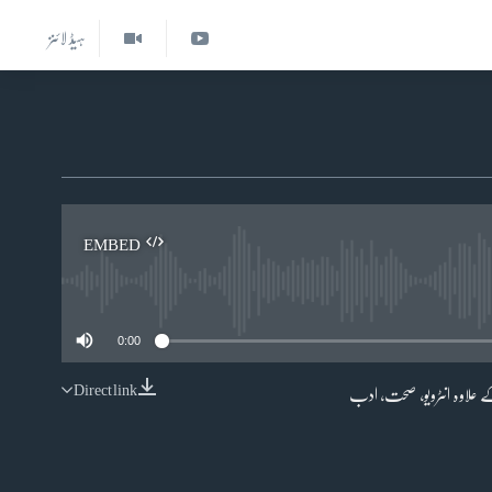
ہیڈ لائنز
EMBED
0:00
Direct link
 علاوہ انٹرویو، صحت، ادب
EMBED