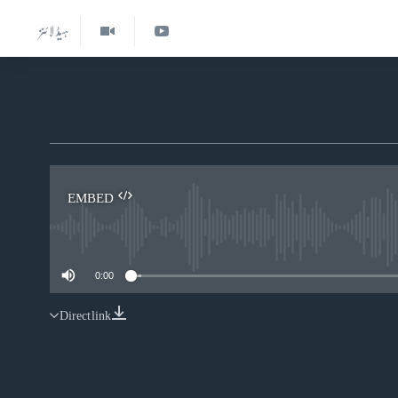
ہیڈ لائنز
EMBED
0:00
Direct link
EMBED