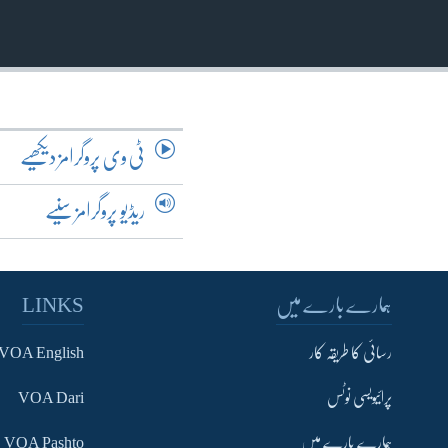
آرٹ
آزادیٔ صحافت
سائنس و ٹیکنالوجی
صحت
دلچسپ و عجیب
ٹی وی پروگرامز دیکھیے
ویڈیوز
ریڈیو پروگرامز سنیے
آڈیو
اسپیشل کوریج
اداریہ
ہمارے بارے میں
LINKS
رسائی کا طریقہ کار
VOA English
پرائیویسی نوٹس
VOA Dari
ہمارے بارے میں
VOA Pashto