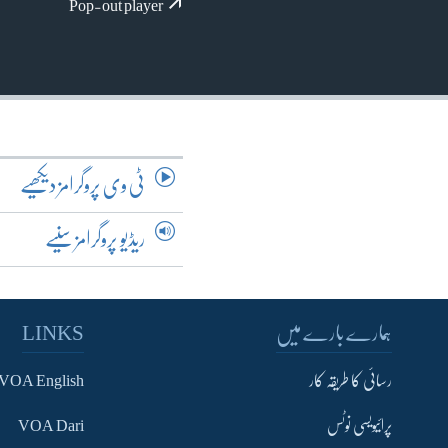
آرٹ
Pop-out player
آزادیٔ صحافت
سائنس و ٹیکنالوجی
صحت
دلچسپ و عجیب
ویڈیوز
ٹی وی پروگرامز دیکھیے
آڈیو
ریڈیو پروگرامز سنیے
اسپیشل کوریج
اداریہ
ہمارے بارے میں
LINKS
رسائی کا طریقہ کار
VOA English
پرائیویسی نوٹس
VOA Dari