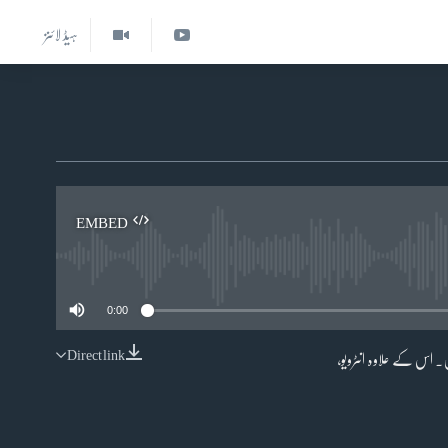
ہیڈ لائنز
EMBED
0:00
Direct link
ہیں۔ اس کے علاوہ انٹرویو،
EMBED