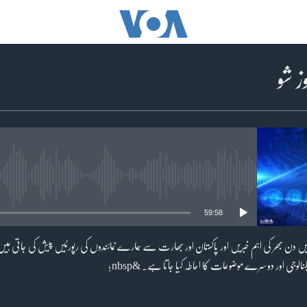
No media source currently available
59:58
; کے پروگرام میں دن بھر کی اہم خبریں اور پاکستان اور بھارت سے ہمارے نمائندوں کی رپورٹیں پیش کی جاتی 
وجی اور دوسرے موضوعات کا احاطہ کیا جاتا ہے۔ &nbsp;