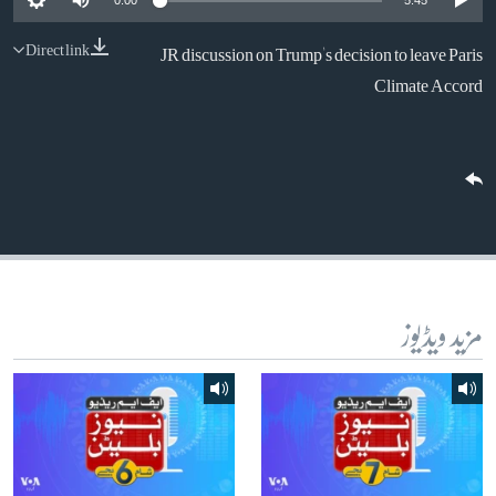
0:00
5:45
آرٹ
Direct link
JR discussion on Trump's decision to leave Paris
آزادیٔ صحافت
Climate Accord
سائنس و ٹیکنالوجی
صحت
دلچسپ و عجیب
ویڈیوز
آڈیو
اسپیشل کوریج
مزید ویڈیوز
اداریہ
Learning English
FOLLOW US