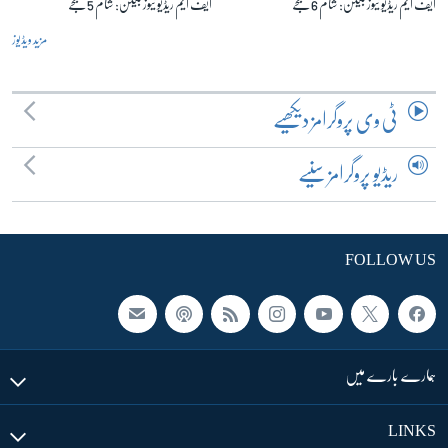
ایف ایم ریڈیو نیوز بلیٹن: شام 6 بجے
ایف ایم ریڈیو نیوز بلیٹن: شام 5 بجے
مزید ویڈیوز
ٹی وی پروگرامز دیکھیے
ریڈیو پروگرامز سنیے
FOLLOW US
ہمارے بارے میں
LINKS