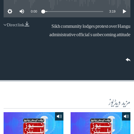
آرٹ
0:00
3:19
آزادیٔ صحافت
Direct link
Sikh community lodges protest over Hangu
سائنس و ٹیکنالوجی
administrative official's unbecoming attitude
صحت
دلچسپ و عجیب
ویڈیوز
آڈیو
اسپیشل کوریج
اداریہ
مزید ویڈیوز
Learning English
FOLLOW US