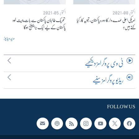
اکتوبر 08, 2021
اکتوبر 05, 2021
امریکی اعلیٰ عہدے دار کا دورہ پاکستان، تجزیہ کار کیا
'تحریک طالبان پاکستان سے بات چیت خود
کہتے ہیں؟
پاکستان کے لیے ایک بڑا چیلنج ہوگا'
مزید ویڈیوز
ٹی وی پروگرامز دیکھیے
ریڈیو پروگرامز سنیے
FOLLOW US