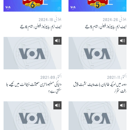
زبان
جولائی 26, 2024
جولائی 18, 2024
ایف ایم ریڈیو نیوز بلیٹن: شام 5 بجے
ایف ایم ریڈیو نیوز بلیٹن: شام 6 بجے
اکتوبر 11, 2021
اکتوبر 09, 2021
دوحہ میں امریکہ طالبان بات چیت "مثبت پیش
دنیا کی مضبوط ترین معیشت ڈیفالٹ میں کیسے جا
رفت" قرار
سکتی ہے؟