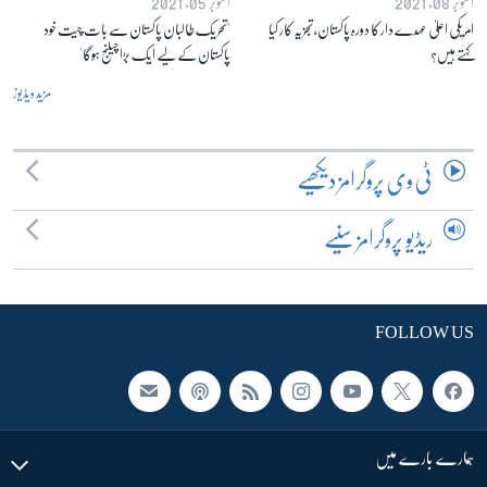
اکتوبر 08, 2021
اکتوبر 05, 2021
امریکی اعلیٰ عہدے دار کا دورہ پاکستان، تجزیہ کار کیا
'تحریک طالبان پاکستان سے بات چیت خود
کہتے ہیں؟
پاکستان کے لیے ایک بڑا چیلنج ہوگا'
مزید ویڈیوز
ٹی وی پروگرامز دیکھیے
ریڈیو پروگرامز سنیے
FOLLOW US
ہمارے بارے میں