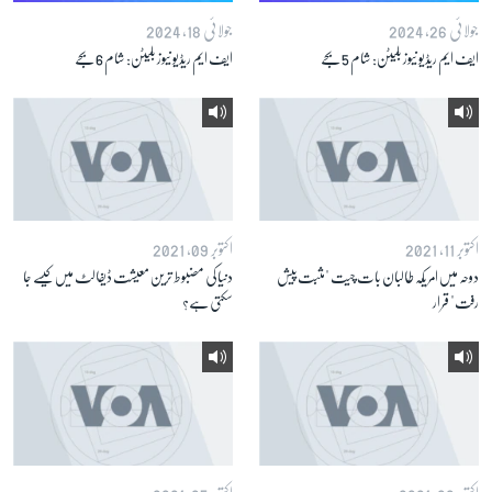
جولائی 26, 2024
جولائی 18, 2024
ایف ایم ریڈیو نیوز بلیٹن: شام 5 بجے
ایف ایم ریڈیو نیوز بلیٹن: شام 6 بجے
زبان
اکتوبر 11, 2021
اکتوبر 09, 2021
دوحہ میں امریکہ طالبان بات چیت "مثبت پیش
دنیا کی مضبوط ترین معیشت ڈیفالٹ میں کیسے جا
رفت" قرار
سکتی ہے؟