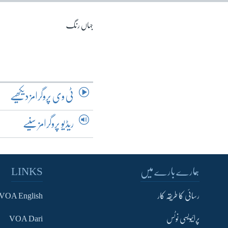
آرٹ
آزادیٔ صحافت
جہاں رنگ
سائنس و ٹیکنالوجی
صحت
دلچسپ و عجیب
ویڈیوز
ٹی وی پروگرامز دیکھیے
آڈیو
ریڈیو پروگرامز سنیے
اسپیشل کوریج
اداریہ
ہمارے بارے میں
LINKS
رسائی کا طریقہ کار
VOA English
پرائیویسی نوٹس
VOA Dari