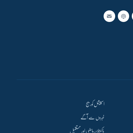
اسپیشل کوریج
خبروں سے آگے
پاکستان ماضی اور مستقبل