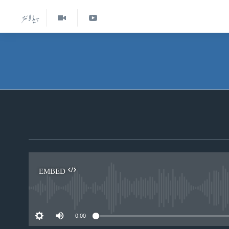
ہیڈ لائنز
EMBED
0:00