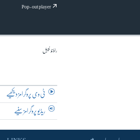
آرٹ
Pop-out player
آزادیٔ صحافت
سائنس و ٹیکنالوجی
صحت
دلچسپ و عجیب
راؤنڈ ٹیبل
ویڈیوز
آڈیو
اسپیشل کوریج
اداریہ
ٹی وی پروگرامز دیکھیے
ریڈیو پروگرامز سنیے