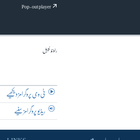
آرٹ
Pop-out player
آزادیٔ صحافت
سائنس و ٹیکنالوجی
صحت
دلچسپ و عجیب
راونڈ ٹیبل
ویڈیوز
آڈیو
اسپیشل کوریج
اداریہ
ٹی وی پروگرامز دیکھیے
ریڈیو پروگرامز سنیے