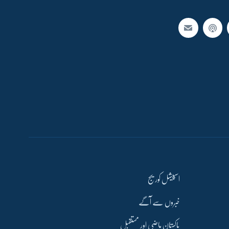
اسپیشل کوریج
خبروں سے آگے
پاکستان ماضی اور مستقبل