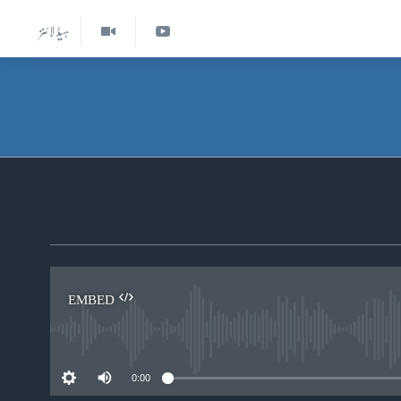
ہیڈ لائنز
EMBED
0:00