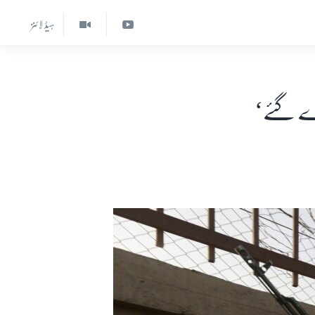
ہیڈ لائنز
رے گئے‘