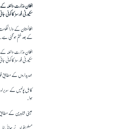
افغان وزارت داخلہ کے ت
سکیورٹی فورسز کا کوئی 
افغانستان کے دارالحکوم
کے بعد ختم ہو گئی ہے۔
افغان وزارت داخلہ کے ت
سکیورٹی فورسز کا کوئی 
عہدیداروں کے مطابق فور
کابل پولیس کے سربراہ م
ہوا۔
عینی شاہدین کے مطابق د
مسلح افراد نے ہوائی اڈے 