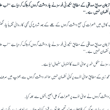
رجمان صدیق صدیقی کے مطابق سکیورٹی فورسز نے چار دہشت گردوں کو ہلاک کر دیا ہے ’’اب علا
جانی نقصان نہیں ہے۔‘‘
ت کابل میں جمعرات کی صبح دہشت گردوں کے حملے کے بعد شروع کی گئی کارروائی تقریباً چار گ
رجمان صدیق صدیقی کے مطابق سکیورٹی فورسز نے چار دہشت گردوں کو ہلاک کر دیا ہے ’’اب علا
جانی نقصان نہیں ہے۔‘‘
سز نے مکمل طور پر ہوائی اڈے کا کنٹرول سنبھال لیا ہے۔
حمد زبیر کے مطابق ہوائی اڈے پر کوئی نقصان نہیں ہوا اور دہشت گردوں سے جھڑپ میں صرف ای
ہشت گردوں نے ہوائی اڈے پر جمعرات کو علی الصبح راکٹوں سے حملہ کیا۔
سے سات سو گز کے فاصلے پر دو زیر تعمیر عمارتوں پر قبضہ کیا اور وہاں سے ایئرپورٹ پر راکٹ اور 