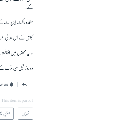
کیے۔
متعدد راکٹ ایئرپورٹ ک
کابل کے اس ہوائی اڈے پ
حالیہ مہینوں میں افغانست
دو روز قبل ہی ملک کے مشرقی 
ow us
This item is part of
خبریں
جنوبی ایش