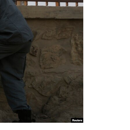
آرٹ
آزادیٔ صحافت
سائنس و ٹیکنالوجی
صحت
دلچسپ و عجیب
ویڈیوز
آڈیو
اسپیشل کوریج
اداریہ