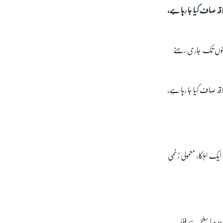
قہ صاف کیا جا رہا ہے،
ھنٹوں تک جاری رہنے
قہ صاف کیا جا رہا ہے،
ک اہلکار معمولی زخمی
جدید اسلحے سے فائر