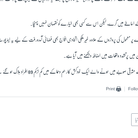
ے احاطے میں گرے، لیکن اس سے کسی بھی طیارے کو نقصان نہیں پہنچا۔
ر معمول کی پروازوں کے علاوہ غیر ملکی اتحادی افواج بھی فضائی آمدورفت کے لیے یہ ایئرپور
ان میں پرتشدد واقعات میں اضافہ دیکھنے میں آیا ہے۔
صوبے میں ہونے والے ایک خودکش کار بم دھماکے میں کم ازکم 89 افراد ہلاک ہو گئے تھے۔
Print
Foll
یا