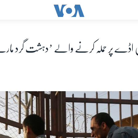
ی اڈے پر حملہ کرنے والے ’دہشت گرد ما