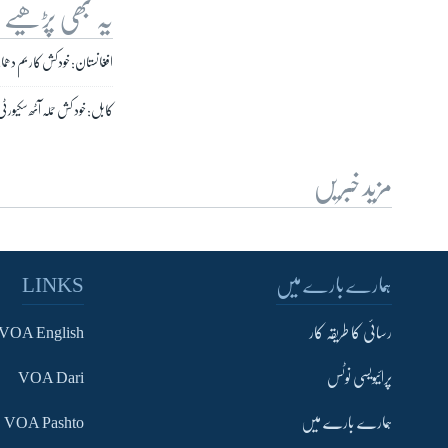
یہ بھی پڑھیے
افغانستان: خودکش کار بم دھماکے میں 89
کابل: خود کش حملہ آٹھ سکیورٹی 
مزید خبریں
ہمارے بارے میں
LINKS
رسائی کا طریقہ کار
VOA English
پرائیویسی نوٹس
VOA Dari
ہمارے بارے میں
VOA Pashto