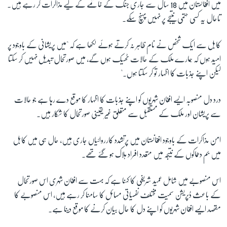
میں افغانستان میں 18 سال سے جاری جنگ کے خاتمے کے لیے مذاکرات کر رہے ہیں۔
تاحال یہ کسی حتمی نتیجے پر نہیں پہنچ سکے۔
زبان
کابل سے ایک شخص نے نام ظاہر نہ کرتے ہوئے لکھا ہے کہ "میں پریشانی کے باوجود پر
امید ہوں کہ ہمارے ملک کے حالات ٹھیک ہوں گے، میں صورتحال تبدیل نہیں کر سکتا
لیکن اپنے جذبات کا اظہار تو کر سکتا ہوں۔"
درد دل منصوبہ ایسے افغان شہریوں کو اپنے جذبات کا اظہار کا موقع دے رہا ہے جو حالات
سے پریشان اور ملک کے مستقبل سے متعلق غیر یقینی صورتحال کا شکار ہیں۔
امن مذاکرات کے باوجود افغانستان میں پرتشدد کارروائیاں جاری ہیں، حال ہی میں کابل
میں بم دھماکوں کے نتیجہ میں متعدد افراد ہلاک ہو گئے تھے۔
اس منصوبے میں شامل عمید شریفی کا کہنا ہے کہ بہت سے افغان شہری اس صورتحال
کے باعث ڈپریشن سمیت مختلف نفسیاتی مسائل کا سامنا کر رہے ہیں، اس منصوبے کا
مقصد ایسے افغان شہریوں کو اپنے دل کا حال بیان کرنے کا موقع دینا ہے۔