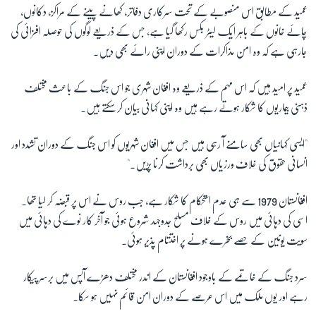
عمید کے مطابق اس منصوبے کے تحت سرکاری دفاتر، کھانے پینے کے مراکز، دکانوں،
چائے خانوں کے باہر ایک لیٹر بکس رکھا گیا ہے، جس کے ذریعے لوگوں کی حوصلہ افزائی کی
جارہی ہے کہ وہ امن مذاکرات کے دوران اپنی رائے بھی دیں۔
عمید پر امید ہیں کہ اس مہم کے ذریعے وہ افغان شہری جو اس جنگ کے باعث مختلف
ذہنی بیماریوں کا شکار ہوتے رہے ہیں وہ اپنی کہانی بیان کر سکتے ہیں۔
"ایسی کہانیاں بھی سامنے آ رہی ہیں جس میں افغان شہریوں کو اس جنگ کے دوران تشدد اور
انسانی حقوق کی خلاف ورزیاں بھی برداشت کرنا پڑیں۔"
افغانستان 1979 سے ہی عدم استحکام کا شکار ہے، جب روس نے اس پر قبضہ کر لیا تھا۔
اسی کی دہائی میں روس کے خلاف مسلح جدوجہد شروع ہوئی جو آخر کار نوے کی دہائی میں
سویت یونین کے حصے بخرے ہونے پر اختتام پذیر ہوئی۔
سرد جنگ کے خاتمے کے باوجود افغانستان کے اندر مختلف دھڑے آپس میں برسر پیکار
رہے اور یوں ملک میں اس عرصے کے دوران امن قائم نہیں ہو سکا۔