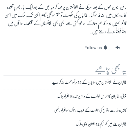
نائن الیون حملوں کے بعد امریکہ نے افغانستان پر حملہ کر دیا جس کے بعد ایک بار پھر پر تشدد
کارروائیوں میں اضافہ ہو گیا۔ طالبان کی حکومت تو ختم ہو گئی تاہم ابھی تک ملک میں امن
قائم نہیں ہو سکا، بم دھماکے اور خود کش حملے ابھی بھی افغانستان کے مختلف علاقوں میں
وقتاً فوقتاً ہوتے رہتے ہیں۔
Follow us
یہ بھی پڑھیے
طالبان نے افغانستان میں سوئیڈن کے 42 مراکز صحت بند کر دیے
غزنی: طالبان کا حساس ادارے کے دفتر پر حملہ، 14 افراد ہلاک
کابل: وزارت دفاع کی عمارت کے قریب دھماکہ، سو افراد زخمی
طالبان حملے میں کم از کم 42 افغان فوجی ہلاک