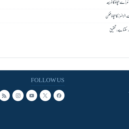
رز سے بچاؤ کا ذریعہ
الزائمرز کا بچاؤ ممکن
 کر سکتا ہے: تحقیق
FOLLOW US