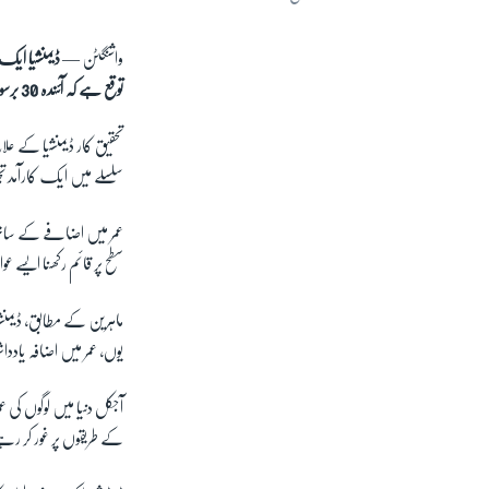
واشنگٹن —
ڈیمنشیا ایک 
توقع ہے کہ آئندہ 30 برسوں میں یہ تعداد تین گنا ہو جائے گی۔
تحقیق کار ڈیمنشیا کے ع
سلسلے میں ایک کارآمد تجر
عمر میں اضافے کے ساتھ با
سطح پر قائم رکھنا ایسے 
ماہرین کے مطابق، ڈیمنش
یوں، عمر میں اضافہ یا
آجکل دنیا میں لوگوں کی
کے طریقوں پر غور کر رہ