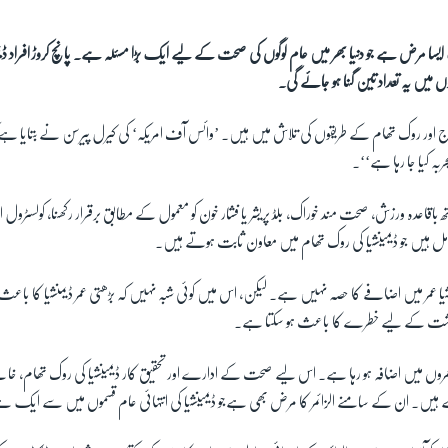
ایسا مرض ہے جو دنیا بھر میں عام لوگوں کی صحت کے لیے ایک بڑا مسئلہ ہے۔ پانچ کروڑ افراد ڈیمن
لاج اور روک تھام کے طریقوں کی تلاش میں ہیں۔ ’وائس آف امریکہ‘ کی کیرل پیرسن نے بتایا ہے 
بہ کیا جا رہا ہے‘‘۔
قاعدہ ورزش، صحت مند خوراک، بلڈ پریشر یا فشار خون کو معمول کے مطابق برقرار رکھنا، کولسٹرول او
عوامل ہیں جو ڈیمینشیا کی روک تھام میں معاون ثابت ہوتے ہیں۔
یا عمر میں اضافے کا حصہ نہیں ہے۔ لیکن، اس میں کوئی شبہ نہیں کہ بڑھتی عمر ڈیمنشیا کا باع
دداشت کے لیے خطرے کا باعث ہو سکتا ہے۔
 عمروں میں اضافہ ہو رہا ہے۔ اس لیے صحت کے ادارے اور تحقیق کار ڈیمینشیا کی روک تھام، خاتم
ے ہیں۔ ان کے سامنے الزائمر کا مرض بھی ہےجو ڈیمینشیا کی انتہائی عام قسموں میں سے ایک 