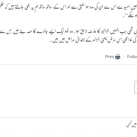
’’ہمیں امید ہے اس سے ان کی مدد ہو سکتی ہے اور اس کے ساتھ ساتھ ہم یہ بھی جانتے ہیں کہ مم
و سکے‘‘۔
س تھی جب انہیں الزائیمر کا عارضہ لاحق ہوا۔ وہ خود ایک ایسے جائزے کا حصہ بنے ہیں جس سے 
کی جو ابھی اس مرض یعنی الزائمر کے ابتدائی مراحل میں ہیں۔
Print
Foll
 میں کمی