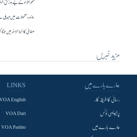
معمر افراد کے لیے ورزش الزائم
روزمرہ معمولات میں تبدیلی سے 
صفائی کا خبط الزائمر میں مبتلا
مزید خبریں
ہمارے بارے میں
LINKS
رسائی کا طریقہ کار
VOA English
پرائیویسی نوٹس
VOA Dari
ہمارے بارے میں
VOA Pashto