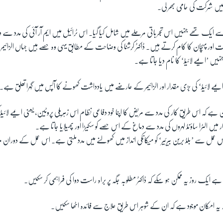
ں شرکت کی حامی بھر لی۔
وں میں سے ایک تھے جنہیں اس تجرباتی مرحلے میں شامل کیا گیا۔ اس ٹرائیل میں ایم آر آئی کی مدد س
دداشت اور پہچان کا کام کرتے ہیں۔ ڈاکٹر کرشنا کی وضاحت کے مطابق یہی وہ حصے ہیں جہاں الزائیم
نہیں ’ایمے لائیڈ‘ کا نام دیا جاتا ہے۔
ہ ’ایمے لائیڈ‘ کی بڑی مقدار اور الزائیمر کے عارضے میں یادداشت کھونے کا آپس میں گہرا تعلق ہے۔
مکن ہے کہ اس طریق کار کی مدد سے مریض کا اپنا خود دفاعی نظام اس زہریلی پروٹین، یعنی ایمے لائیڈ ک
میں الٹرا ساؤنڈ لہروں کی مدد سے دماغ کے اس حصے کو سکیڑا اور پھیلایا جاتا ہے۔
کہ اس عمل سے ’بلڈ برین بیرئیر‘ کو میکانکی انداز میں کھولنے میں مدد ملتی ہے۔ اس عمل کے دوران
 ہے ایک روز یہ ممکن ہو سکے کہ ڈاکٹر مطلوبہ جگہ پر براہ راست دوا کی فراہمی کر سکیں۔
کہ یہ امکان موجود ہے کہ ان کے شوہر اس طریق علاج سے فائدہ اٹھا سکیں۔