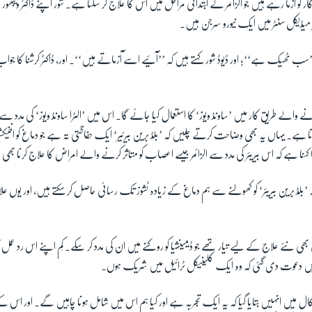
ر کو آزما رہے ہیں جو الزائمر کے ابتدائی مراحل میں اس کا علاج کر سکتا ہے۔ شور اپنے ڈاکٹر ویبھور 
ر میڈیکل سنٹر میں ایک نیورو سرجن ہیں۔
کہ ’’سب ٹھیک ہے‘‘؛ اور ڈیوڈ شور کہتے ہیں کہ ’’آئیے اسے آزماتے ہیں‘‘۔ اور، ڈاکٹر کرشنا کا ج
 والے طریق کار میں ’ساونڈ ویوز‘ کا استعمال کیا جائے گا۔ اس میں ’الٹرا ساونڈ ویوز‘ کی مدد
لا جاتا ہے۔ یہاں یہ بھی وضاحت کرتے چلیں کہ ’بلڈ برین بیرئیر‘ ایک حفاظتی تہ ہے جو دماغ کو انفیک
 کہنا ہے کہ اس بیریئر کی مدد سے الزائمر جیسے اعصاب کو متاثر کرنے والے امراض کا علاج کرنا بھ
 کہ ’بلڈ برین بیریئر‘ کو کھولنے سے ہم دماغ کے زیادہ ٹشوز تک رسائی حاصل کر سکتے ہیں، اور یوں علاج ک
کسی بھی نئے علاج کے لیے تیار تھے جو ڈیمینشیا کو روکنے میں ان کی مدد کر سکے۔ کِم اپنے اس رد عمل
ں دعوت دی گئی کہ وہ ایک کلینیکل ٹرائیل میں شریک ہوں۔
ون کال میں انہیں بتایا گیا کہ یہ ایک تجربہ ہے اور کیا ہم اس میں شامل ہونا چاہیں گے۔ اور اس