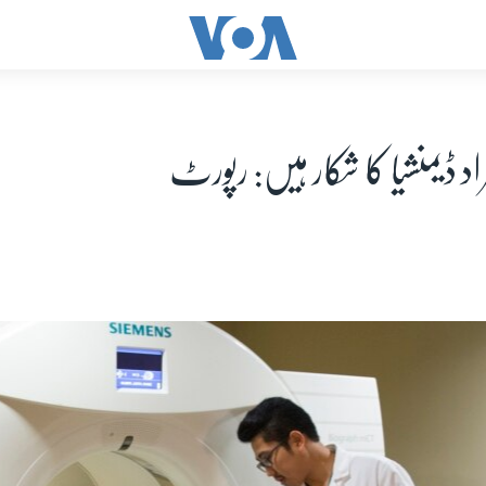
راد ڈیمنشیا کا شکار ہیں: رپورٹ