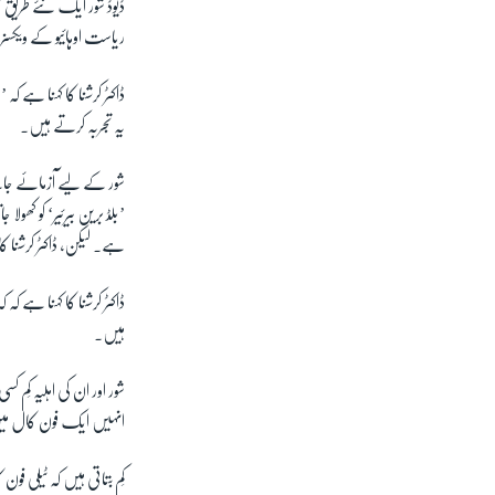
ڈیوڈ شور ایک نئے طریق کا
ریاست اوہائیو کے ویکسن
ڈاکٹر کرشنا کا کہنا ہے 
یہ تجربہ کرتے ہیں۔
شور کے لیے آزمائے جانے
’بلڈ برین بیرئیر‘ کو کھو
ہے۔ لیکن، ڈاکٹر کرشنا کا
ڈاکٹر کرشنا کا کہنا ہے کہ
ہیں۔
شور اور ان کی اہلیہ کِم 
انہیں ایک فون کال می
کِم بتاتی ہیں کہ ٹیلی ف