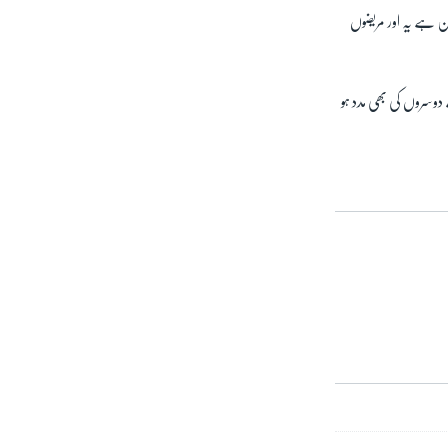
کن ہے یہ اور مریضوں
دوسروں کی بھی مدد ہو