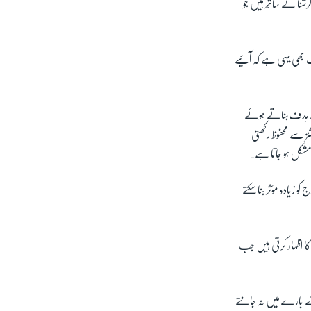
کرشنا کے ساتھ ہیں جو
واب بھی یہی ہے کہ آئیے
 سے ہدف بناتے ہوئے
شنز سے محفوظ رکھتی
ی مشکل ہو جاتا ہے۔
و زیادہ مؤثر بنا سکتے
 کا اظہار کرتی ہیں جب
 کے بارے میں نہ جانتے