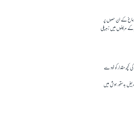
ے دماغ کے ان حصوں پر
ر کے مریضوں میں زہریلی
ی کچھ مقدار کو خود سے
 مریض بدستور ہوش میں