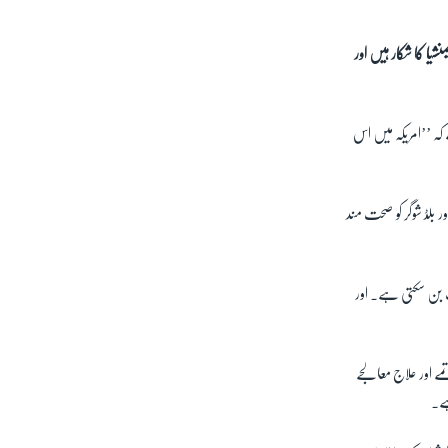
شیا کا شکار ہیں اور
کہ ’’امریکہ میں اس
ر بلڈ شوگر کو صحت مند
ث بن سکتی ہے۔ اور
ے اور علاج معالجے
ہے۔