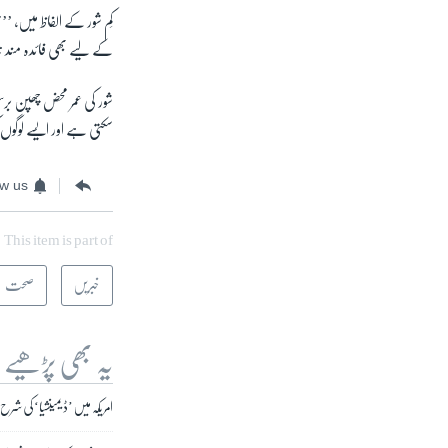
کِم شور کے الفاظ میں، 
کے لیے بھی فائدہ مند ہ
شور کی عمر محض چھپن بر
سکتی ہے اور ایسے لوگوں 
ow us
This item is part of
خبریں
صحت
یہ بھی پڑھیے
امریکہ میں ’ڈیمینشیا‘ کی شرح