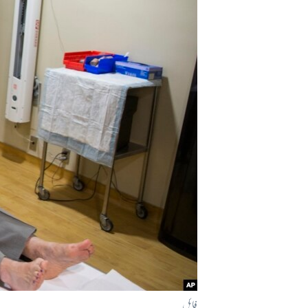
آرٹ
آزادیٔ صحافت
سائنس و ٹیکنالوجی
صحت
دلچسپ و عجیب
ویڈیوز
آڈیو
اسپیشل کوریج
اداریہ
فائل