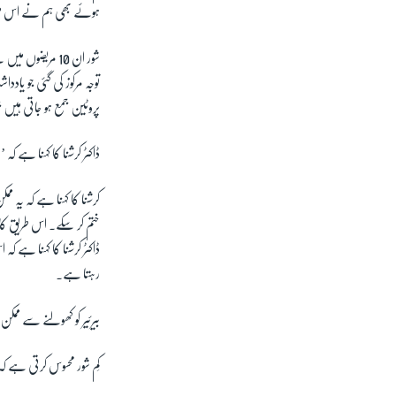
ہوئے بھی ہم نے اس می
شور ان 10 مریض
توجہ مرکوز کی گئی جو یا
پروٹین جمع ہو جاتی ہیں ج
ڈاکٹر کرشنا کا کہنا ہے ک
کرشنا کا کہنا ہے کہ یہ م
ختم کر سکے۔ اس طریق کار 
ڈاکٹر کرشنا کا کہنا ہے 
رہتا ہے۔
بیرئیر کو کھولنے سے ممکن
کِم شور محسوس کرتی ہے 