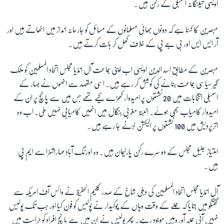
اویسی تیلنگانہ اسمبلی کے رکن ہیں۔
مبصرین کا کہنا ہے کہ دونوں بھائی مسلمانوں کے مسائل کو جارحانہ انداز میں اٹھاتے ہیں اور
آر ایس ایس اور بی جے پی کے خلاف کھل کر بات کرتے ہیں۔
مبصرین کے مطابق اسد الدین اویسی اب اپنی جماعت آل انڈیا مجلس اتحاد المسلمین کو ملک
گیر سیاسی جماعت بنانے کی کوشش کر رہے ہیں۔ اسی مقصد سے انھوں نے بہار کے
اسمبلی انتخابات میں 20 نشستوں پر امیدوار کھڑے کیے تھے جس میں سے پانچ پر ان کے
امیدوار کامیاب بھی ہوئے۔ البتہ مغربی بنگال میں انھیں کامیابی نہیں ملی۔ اب وہ
اترپردیش میں 100 نشستوں پر الیکشن لڑنے جا رہے ہیں۔
امتیاز جلیل مجلس کے دوسرے رکن پارلیمان ہیں۔ وہ اورنگ آباد مہاراشٹرا سے ایم پی
ہیں۔
آل انڈیا مجلس اتحاد المسلمین کی دہلی شاخ کے صدر کلیم الحفیظ نے وائس آف امریکہ سے
گفتگو میں بتایا کہ حملے کے وقت وہاں کے چوکیدار نے پولیس کو فون کیا اور جب تک پولیس
نہیں آئی حملہ آور وہیں موجود رہے۔ پھر پولیس نے ان میں سے پانچ افراد کو حراست میں