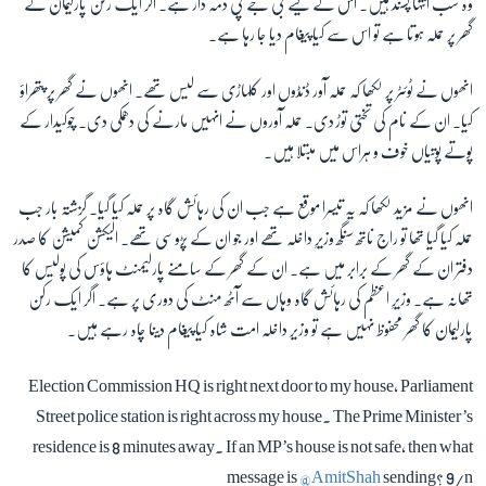
وہ سب انتہا پسند ہیں۔ اس کے لیے بی جے پی ذمہ دار ہے۔ اگر ایک رکن پارلیمان کے
گھر پر حملہ ہوتا ہے تو اس سے کیا پیغام دیا جا رہا ہے۔
انھوں نے ٹوئٹر پر لکھا کہ حملہ آور ڈنڈوں اور کلہاڑی سے لیس تھے۔ انھوں نے گھر پر پتھراؤ
کیا۔ ان کے نام کی تختی توڑ دی۔ حملہ آوروں نے انہیں مارنے کی دھمکی دی۔ چوکیدار کے
پوتے پوتیاں خوف و ہراس میں مبتلا ہیں۔
انھوں نے مزید لکھا کہ یہ تیسرا موقع ہے جب ان کی رہائش گاہ پر حملہ کیا گیا۔ گزشتہ بار جب
حملہ کیا گیا تھا تو راج ناتھ سنگھ وزیرِ داخلہ تھے اور جو ان کے پڑوسی تھے۔ الیکشن کمیشن کا صدر
دفتر ان کے گھر کے برابر میں ہے۔ ان کے گھر کے سامنے پارلیمنٹ ہاؤس کی پولیس کا
تھانہ ہے۔ وزیرِ اعظم کی رہائش گاہ وہاں سے آٹھ منٹ کی دوری پر ہے۔ اگر ایک رکن
پارلیمان کا گھر محفوظ نہیں ہے تو وزیر داخلہ امت شاہ کیا پیغام دینا چاہ رہے ہیں۔
Election Commission HQ is right next door to my house, Parliament
Street police station is right across my house. The Prime Minister’s
residence is 8 minutes away. If an MP’s house is not safe, then what
message is
@AmitShah
sending? 9/n