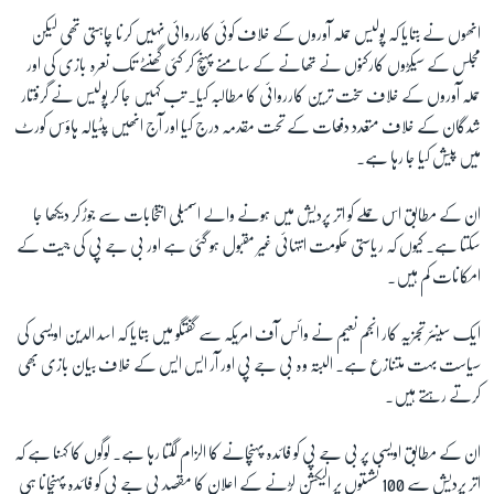
انھوں نے بتایا کہ پولیس حملہ آوروں کے خلاف کوئی کارروائی نہیں کرنا چاہتی تھی لیکن
مجلس کے سیکڑوں کارکنوں نے تھانے کے سامنے پہنچ کر کئی گھنٹے تک نعرہ بازی کی اور
حملہ آوروں کے خلاف سخت ترین کارروائی کا مطالبہ کیا۔ تب کہیں جا کر پولیس نے گرفتار
شدگان کے خلاف متعدد دفعات کے تحت مقدمہ درج کیا اور آج انھیں پٹیالہ ہاؤس کورٹ
میں پیش کیا جا رہا ہے۔
ان کے مطابق اس حملے کو اتر پردیش میں ہونے والے اسمبلی انتخابات سے جوڑ کر دیکھا جا
سکتا ہے۔ کیوں کہ ریاستی حکومت انتہائی غیر مقبول ہو گئی ہے اور بی جے پی کی جیت کے
امکانات کم ہیں۔
ایک سینئر تجزیہ کار انجم نعیم نے وائس آف امریکہ سے گفتگو میں بتایا کہ اسد الدین اویسی کی
سیاست بہت متنازع ہے۔ البتہ وہ بی جے پی اور آر ایس ایس کے خلاف بیان بازی بھی
کرتے رہتے ہیں۔
ان کے مطابق اویسی پر بی جے پی کو فائدہ پہنچانے کا الزام لگتا رہا ہے۔ لوگوں کا کہنا ہے کہ
اتر پردیش سے 100 نشستوں پر الیکشن لڑنے کے اعلان کا مقصد بی جے پی کو فائدہ پہنچانا ہی