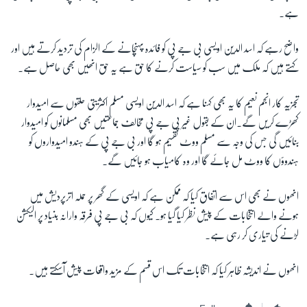
ہے۔
واضح رہے کہ اسد الدین اویسی بی جے پی کو فائدہ پہنچانے کے الزام کی تردید کرتے ہیں اور
کہتے ہیں کہ ملک میں سب کو سیاست کرنے کا حق ہے یہ حق انھیں بھی حاصل ہے۔
تجزیہ کار انجم نعیم کا یہ بھی کہنا ہے کہ اسد الدین اویسی مسلم اکثریتی حلقوں سے امیدوار
کھڑے کریں گے۔ان کے بقول غیر بی جے پی مخالف جماعتیں بھی مسلمانوں کو امیدوار
بنائیں گی جس کی وجہ سے مسلم ووٹ تقسیم ہو گا اور بی جے پی کے ہندو امیدواروں کو
ہندوؤں کا ووٹ مل جائے گا اور وہ کامیاب ہو جائیں گے۔
انھوں نے بھی اس سے اتفاق کیا کہ ممکن ہے کہ اویسی کے گھر پر حملہ اترپردیش میں
ہونے والے انتخابات کے پیش نظر کیا گیا ہو۔ کیوں کہ بی جے پی فرقہ وارانہ بنیاد پر الیکشن
لڑنے کی تیاری کر رہی ہے۔
انھوں نے اندیشہ ظاہر کیا کہ انتخابات تک اس قسم کے مزید واقعات پیش آسکتے ہیں۔