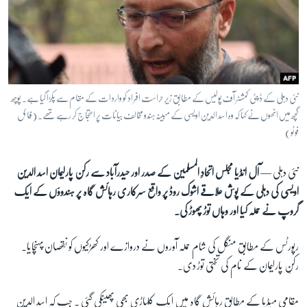
آرٹ
آزادیٔ صحافت
سائنس و ٹیکنالوجی
صحت
نئی دہلی کے ڈپٹی کمشنر آف پولیس کے مطابق زیرِ حراست افراد کو واردات کے مقام سے پکڑا گیا ہے۔ پوچھ
دلچسپ و عجیب
گچھ میں انھوں نے کہا کہ وہ اسد الدین اویسی کے مبینہ ہندو مخالف بیانات پر احتجاج کر رہے تھے۔ (فائل
فوٹو)
ویڈیوز
آڈیو
نئی دہلی —
آل انڈیا مجلس اتحادِ المسلمین کے صدر اور حیدرآباد سے رکن پارلیمان اسد الدین
اسپیشل کوریج
اویسی کی دہلی کے پوش علاقے اشوک روڈ پر واقع سرکاری رہائش گاہ پر ہندوؤں کے ایک
اداریہ
گروپ نے حملہ کیا اور وہاں توڑ پھوڑ کی۔
Learning English
رپورٹس کے مطابق منگل کی شام حملہ آوروں نے دروازے اور کھڑکیوں کو نقصان پہنچایا۔
رکنِ پارلیمان کے نام کی تختی توڑ دی۔
FOLLOW US
مقامی میڈیا کے مطابق رہائش گاہ میں ایک کلہاڑی بھی پھینکی گئی ۔ جب کہ اسد الدین