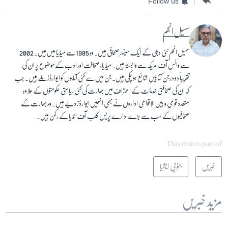
Follow us
سہیل انجم
سہیل انجم نئی دہلی کے ایک سینئر صحافی ہیں۔ وہ 1985 سے میڈیا میں ہیں۔ 2002
سے وائس آف امریکہ سے وابستہ ہیں۔ میڈیا، صحافت اور ادب کے موضوع پر ان کی
تقریباً دو درجن کتابیں شائع ہو چکی ہیں۔ جن میں سے کئی کتابوں کو ایوارڈز ملے ہیں۔ جب
کہ ان کی صحافتی خدمات کے اعتراف میں بھارت کی کئی ریاستی حکومتوں کے علاوہ
متعدد قومی و بین الاقوامی اداروں نے بھی انھیں ایوارڈز دیے ہیں۔ وہ بھارت کے
صحافیوں کے سب سے بڑے ادارے پریس کلب آف انڈیا کے رکن ہیں۔
This item is part of
خبریں
جنوبی ایشیا
مزید خبریں