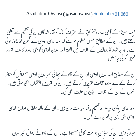
September 21, 2021
— Asaduddin Owaisi (@asadowaisi)
’ہندو سینا‘ کے قومی صدر وشنو گپتا نے اعتراف کیا کہ گرفتار شدگان ان کی تنظیم سے تعلق
رکھتے ہیں۔ ان کے مطابق انہیں معلوم ہوا ہے کہ اسد الدین اویسی کے گھر پر توڑ پھوڑ ہوئی
ہے۔ وہ پر تشدد کارروائیوں کے خلاف ہیں البتہ اسد الدین اویسی کو بھی ہندو مخالف تقاریر
نہیں کرنی چاہیئں۔
ان کے مطابق اسد الدین اویسی اور ان کے چھوٹے بھائی اکبر الدین اویسی مسلمانوں کو متاثر
کرنے کے لیے ہندو مخالف تقریریں کرتے ہیں۔ ان کی تقریریں اشتعال انگیز ہوتی ہیں۔
انہوں نے ان کے خلاف احتجاج کی حمایت بھی کی۔
اسد الدین اویسی بیرسٹر اور تعلیم یافتہ سیاست دان ہیں۔ ان کے والد سلطان صلاح الدین
اویسی بھی رکن پارلیمان رہے ہیں۔
حیدرآباد میں ان کی سیاسی جماعت کافی مضبوط ہے۔ ان کے چھوٹے بھائی اکبر الدین