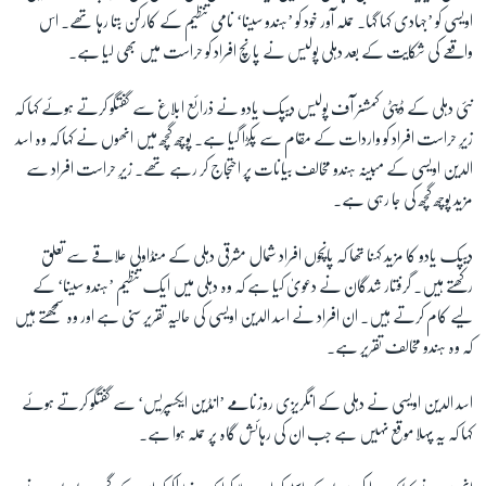
اویسی کو ’جہادی کہا گہا۔ حملہ آور خود کو ’ہندو سینا‘ نامی تنظیم کے کارکن بتا رہا تھے۔ اس
واقعے کی شکایت کے بعد دہلی پولیس نے پانچ افراد کو حراست میں بھی لیا ہے۔
زبان
نئی دہلی کے ڈپٹی کمشنر آف پولیس دیپک یادو نے ذرائع ابلاغ سے گفتگو کرتے ہوئے کہا کہ
زیرِ حراست افراد کو واردات کے مقام سے پکڑا گیا ہے۔ پوچھ گچھ میں انھوں نے کہا کہ وہ اسد
الدین اویسی کے مبینہ ہندو مخالف بیانات پر احتجاج کر رہے تھے۔ زیرِ حراست افراد سے
مزید پوچھ گچھ کی جا رہی ہے۔
دیپک یادو کا مزید کہنا تھا کہ پانچوں افراد شمال مشرقی دہلی کے منڈاولی علاقے سے تعلق
رکھتے ہیں۔ گرفتار شدگان نے دعویٰ کیا ہے کہ وہ دہلی میں ایک تنظیم ’ہندو سینا‘ کے
لیے کام کرتے ہیں۔ ان افراد نے اسد الدین اویسی کی حالیہ تقریر سنی ہے اور وہ سمجھتے ہیں
کہ وہ ہندو مخالف تقریر ہے۔
اسد الدین اویسی نے دہلی کے انگریزی روزنامے ’انڈین ایکسپریس‘ سے گفتگو کرتے ہوئے
کہا کہ یہ پہلا موقع نہیں ہے جب ان کی رہائش گاہ پر حملہ ہوا ہے۔