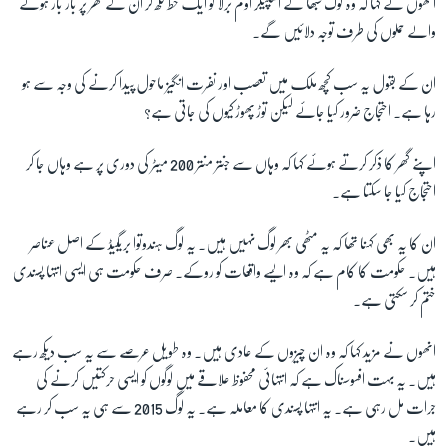
انھوں نے کہا کہ وہ لوک سبھا کے اسپیکر اوم برلا کو ایک خط لکھ کر ان کے گھر پر بار بار ہونے
والے حملوں کی طرف توجہ دلائیں گے۔
ان کے بقول یہ سب کچھ ملک میں تعصب اور نفرت انگیز ماحول پیدا کرنے کی وجہ سے ہو
رہا ہے۔ احتجاج ضرور کیا جائے لیکن توڑ پھوڑ کیوں کی جاتی ہے؟
اپنے گھر کا ذکر کرتے ہوئے کہا کہ وہاں سے جنتر منتر 200 میٹر کی دوری پر ہے وہاں جا کر
احتجاج کیا جا سکتا ہے۔
ان کا یہ بھی کہنا تھا کہ یہ مٹھی بھر لوگ نہیں ہیں۔ یہ لوگ ہندوتوا بریگیڈ کے اصل عناصر
ہیں۔ حکومت کا کام ہے کہ وہ ایسے واقعات کو روکے۔ صرف حکومت ہی ایسی انتہا پسندی
ختم کر سکتی ہے۔
انھوں نے مزید کہا کہ وہ ان چیزوں کے عادی ہیں۔ وہ طویل عرصے سے یہ سب دیکھ رہے
ہیں۔ یہ بہت افسوسناک ہے کہ انتہائی محفوظ علاقے میں لوگوں کو ایسی حرکتیں کرنے کی
جرات مل رہی ہے۔ یہ انتہا پسندی کا معاملہ ہے۔ یہ لوگ 2015 سے ہی یہ سب کر رہے
ہیں۔