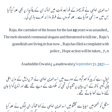
اسد الدین اویسی نے توڑ پھوڑ کے فوراً بعد ٹوئٹ میں کہا کہ ان کے چوکیدار پر بھی حملہ کیا گیا
جس میں وہ زخمی ہو گیا ہے۔ حملہ آوروں نے فرقہ وارانہ نعرے بازی کی۔
Raju, the caretaker of the house for the last 40 years was assaulted.
The mob shouted communal slogans and threatened to kill me. Raju’s
grandkids are living in fear now. Raju has filed a complaint with
police. Hope action will be taken. 7/n
September 21, 2021
— Asaduddin Owaisi (@asadowaisi)
خیال رہے کہ پیر کو احمد آباد کے دورے میں اسد الدین اویسی نے اتر پردیش کے وزیر اعلیٰ
یوگی آدتیہ ناتھ کے اس بیان پر تنقید کی تھی کہ حکومت کے دیے گئے غلے اور اناج کو ابا جان
کہنے والے کھا جاتے تھے۔
منگل کو لکھنو میں میڈیا سے گفتگو میں اسد الدین اویسی نے کہا تھا کہ جن لوگوں نے حملہ کیا