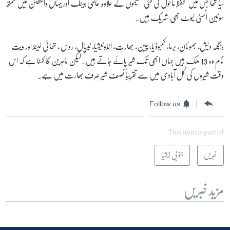
کیا تھا جس میں تحفظِ ماحول کی کئى تنظیموں کے علاوہ عالمی بینک اور یہاں واشنگٹن میں سمتھ
سونین انسٹی ٹیوٹ بھی شریک ہیں۔
بنگلہ دیش، بھوٹان، برما، کمبوڈیا، چین، بھارت، انڈونیشیا، نیپال، روس ، تھائى لینڈ اور ویت
نام وہ 13 ملک ہیں جہاں ابھی تک شیر پائے جاتے ہیں۔لیکن ماہرین کا کہنا ہے کہ اس
وقت شیروں کی کُل آبادی میں سے تقریباً نصف شیر صرف بھارت میں ہے۔
Follow us
This item is part of
خبریں
جنوبی ایشیا
مزید خبریں