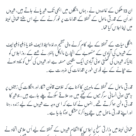
ان 13 ملکوں کے نمائندوں نے ، جہاں جنگلوں میں ابھی تک شیر پائے جاتے ہیں، شیروں
زبان
اور اُن کے قدرتی ماحول کے تحفظ کے اقدامات پر غور کرنے کے لیے اس ہفتے تھائى لینڈ
میں اپنا اجلاس کیا تھا۔
جنگلی حیات کے تحفظ کے لیے کام کرنے والی تنظیم ورلڈ وائیلڈ لائیف فنڈ یا ڈبلیو ڈبلیو ایف
کے شیروں کی آبادی کے منصوبے کے انچارج مائیکل بالٹزر نے جمعے کے روز اجلاس کو
بتایا کہ شیروں کی گھٹتی ہوئى آبادی ایک سنگین مسئلہ ہے اور شیروں کی نسل کو نابود ہونے
سے بچانے کے لیے فوری طور پر اقدامات کی ضرورت ہے۔
قدرتی ماحول کے تحفظ کے ماہرین کا کہنا ہے کہ خلافِ قانون شکار اور جنگلات کی زمینوں پر
بڑھتی ہوئى انسانی سرگرمیوں کے نتیجے میں وہ علاقے سُکڑتے چلے جارہے ہیں ، جو شیر کا
قدرتی وطن ہوا کرتے تھے۔ انہوں نے کہا ہے کہ اسی وجہ سے شیروں کے لیے زندہ رہنا
اور اپنے قدرتی ماحول میں بچّے پیدا کرنا مشکل ہوتا جارہا ہے۔
تھائى لینڈ میں وزارتی سطح پر اجلاس کا انتظام شیروں کے تحفظ کے لیے اُس علامی اتحاد نے