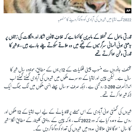
آرٹ
آزادیٔ صحافت
2022 تک ایشیا میں شیروں کی آبادی کو دوگنا کردینے کا منصوبہ
سائنس و ٹیکنالوجی
قدرتی ماحول کے تحفظ کے ماہرین کا کہنا ہے کہ خلافِ قانون شکار اور جنگلات کی زمینوں پر
صحت
بڑھتی ہوئى انسانی سرگرمیوں کے نتیجے میں وہ علاقے سُکڑتے چلے جارہے ہیں ، جو شیر کا
دلچسپ و عجیب
قدرتی وطن ہوا کرتے تھے
ویڈیوز
مختلف جانوروں سے منسوب چینی فلکیات کے 12برجوں کے مطابق، موجودہ سال شیر کا
آڈیو
سال ہے۔ لیکن چین اور ایشیا کے دوسرے ملکوں میں شیروں کی آبادی گھٹتے گھٹتے اب
اسپیشل کوریج
اندازاًصرف 3,200 رہ گئى ہے ، جبکہ صرف سو سال پہلے انہی ملکوں میں لگ بھگ ایک
اداریہ
لاکھ شیر ہوا کرتے تھے۔
Learning English
شیروں کی گھٹتی ہوئى آبادی کے اس مسئلے پر قابو پانے کے لیے اب ایشیا کے 12 ملکوں اور
روس نے وعدہ کیا ہے کہ وہ 2022 تک ، جو کہ چین کے روایتی کلینڈر کے مطابق اگلا‘ شیر
FOLLOW US
کا سال ’ ہوگا اپنی علاقائى حدود میں شیروں کی تعداد کو دوگنا کردیں گے۔