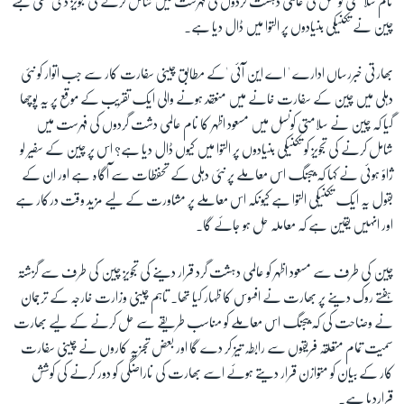
نام سلامتی کونسل کی عالمی دہشت گردوں کی فہرست میں شامل کرنے کی تجویز دی تھی جسے
چین نے تکنیکی بنیادوں پر التوا میں ڈال دیا ہے۔
زبان
بھارتی خبررساں ادارے ' اے این آئی 'کے مطابق چینی سفارت کار سے جب اتوار کو نئی
دہلی میں چین کے سفارت خانے میں منعقد ہونے والی ایک تقریب کے موقع پر یہ پوچھا
گیا کہ چین نے سلامتی کونسل میں مسعود اظہر کا نام عالمی دشت گردوں کی فہرست میں
شامل کرنے کی تجویز کو تکنیکی بنیادوں پر التوا میں کیوں ڈال دیا ہے؟ اس پر چین کے سفیر لو
ژاؤ ہوئی نے کہا کہ بیجنگ اس معاملے پر نئی دہلی کے تحفظات سے آگاہ ہے اور ان کے
بقول یہ ایک تکنیکی التوا ہے کیونکہ اس معاملے پر مشاورت کے لیے مزید وقت درکار ہے
اور انہیں یقین ہے کہ معاملہ حل ہو جائے گا۔
چین کی طرف سے مسعود اظہر کو عالمی دہشت گرد قرار دینے کی تجویز چین کی طرف سے گزشتہ
ہفتے روک دینے پر بھارت نے افسوس کا ظہار کیا تھا۔ تاہم چینی وزارت خارجہ کے ترجمان
نے وضاحت کی کہ بیجنگ اس معاملے کو مناسب طریقے سے حل کرنے کے لیے بھارت
سمیت تمام متعلقہ فریقوں سے رابطہ تیز کر دے گا اور بعض تجزیہ کاروں نے چینی سفارت
کار کے بیان کو متوازن قرار دیتے ہوئے اسے بھارت کی ناراضگی کو دور کرنے کی کوشش
قراردیا ہے۔