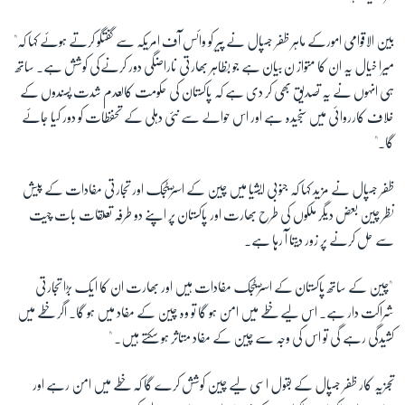
بین الاقوامی امورکے ماہر ظفر جسپال نے پیر کو وائس آف امریکہ سے گفتگو کرتے ہوئے کہا کہ"
میرا خیال یہ ان کا متواز ن بیان ہے جو بظاہر بھارتی ناراضگی دور کرنےکی کوشش ہے۔ ساتھ
ہی انہوں نے یہ تصدیق بھی کر دی ہے کہ پاکستان کی حکومت کالعدم شدت پسندوں کے
خلاف کارروائی میں سنجیدہ ہے اور اس حوالے سے نئی دہلی کے تحفظات کو دور کیا جائے
گا۔
"
ظفر جسپال نے مزید کہا کہ جنوبی ایشیا میں چین کے اسٹریٹجک اور تجارتی مفادات کے پیش
نظر چین بعض دیگر ملکوں کی طرح بھارت اور پاکستان پر اپنے دو طرفہ تعلقات بات چیت
سے حل کرنے پر زور دیتا آ رہا ہے۔
"
چین کے ساتھ پاکستان کے اسٹریٹجک مفادات ہیں اور بھارت ان کا ایک بڑا تجارتی
شراکت دار ہے۔ اس لیے خطے میں امن ہو گا تو وہ چین کے مفاد میں ہو گا۔ اگر خطے میں
کشیدگی رہے گی تو اس کی وجہ سے چین کے مفاد متاثر ہو سکتے ہیں۔ "
تجزیہ کار ظفر جسپال کے بقول اسی لیے چین کوشش کرے گا کہ خطے میں امن رہے اور