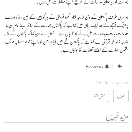
بھارت اور پاکستان مذاکرات کے ذریعے اپنے معاملا ت حل کریں۔
دوسری طر ف پاکستان کے وزیر خارجہ شاہ محمود قریشی نے پیر کو چین کے تین روزہ دورے
پر بیجنگ پہنچنے کے بعد ایک بیان میں کہا ہے کہ پاکستان بھارت کے ساتھ اپنے تمام دیرینہ
معاملات بات چیت سے حل کرنے کا خواہاں ہے۔ انہوں نے مزید کہا کہ پاکستان کے وزیر
خارجہ شاہ محمد قریشی نے کہا ہے کہ پاکستان خطے میں قیام امن اور اپنے تمام ہمسایہ ممالک
بشمول بھارت کے اچھے تعلقات کا خواہاں ہے۔
Follow us
This item is part of
خبریں
جنوبی ایشیا
مزید خبریں