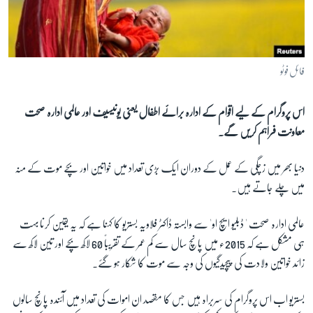
آرٹ
آزادیٔ صحافت
سائنس و ٹیکنالوجی
فائل فوٹو
صحت
اس پروگرام کے لیے اقوام کے ادارہ برائے اطفال یعنی یونیسیف اور عالمی ادارہ صحت
دلچسپ و عجیب
معاونت فراہم کریں گے۔
ویڈیوز
آڈیو
دنیا بھر میں زچگی کے عمل کے دوران ایک بڑی تعداد میں خواتین اور بچے موت کے منہ
میں چلے جاتے ہیں۔
اسپیشل کوریج
اداریہ
عالمی ادارہ صحت ' ڈبلیو ایچ او' سے وابستہ ڈاکٹر فلاویہ بستریو کا کہنا ہے کہ یہ یقین کرنا بہت
ہی مشکل ہے کہ 2015ء میں پانچ سال سے کم عمر کے تقریباً 60 لاکھ بچے اور تین لاکھ سے
Learning English
زائد خواتین ولادت کی پیچیدگیوں کی وجہ سے موت کا شکار ہو گئے۔
FOLLOW US
بستریو اب اس پروگرام کی سربراہ ہیں جس کا مقصد ان اموات کی تعداد میں آئندہ پانچ سالوں