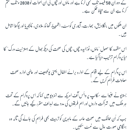
کے دوران 50 فیصد تک کمی کرنا ہے اور ماؤں اور بچوں کی ان اموات کو 2030ء تک ختم
کرنا ہے جن سے بچاؤ ممکن ہے۔
زبان
ان ملکوں میں بنگلادیش، بھارت، آئیوری کوسٹ، اتھوپیا، گھانا، ملاوی، نائیجیریا اور یوگنڈا شامل
ہیں۔
اس مقصد کا حصول "ماؤں، نوزائیدہ بچوں، بچوں کی صحت کی دیکھ بھال کے بہتر نیٹ ورک" کا
نیا پروگرام ترتیب دیا گیا ہے۔
اس پروگرام کے لیے اقوام کے ادارہ برائے اطفال یعنی یونیسیف اور عالمی ادارہ صحت
معاونت فراہم کریں گے۔
بستریو نے جنیوا سے سکائپ پر وائس آف امریکہ سے انٹرویو میں کہا کہ اس پروگرام کے تحت
ہر ملک میں شراکت داروں اور اہم فریقوں کی مدد سے اہداف مقرر کیے جائیں گے۔
جب کہ اُن ممالک میں صحت عامہ کے ماہرین کو تربیت بھی فراہم کی جائے گی تاکہ وہ
ہنگامی صورت حال سے نمٹ سکیں۔