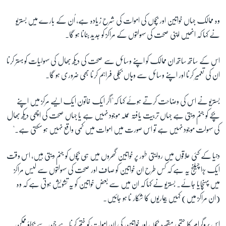
وہ ممالک جہاں خواتین اور بچوں کی اموات کی شرح زیادہ ہے، اُن کے بارے میں بستریو
نے کہا کہ انھیں اپنی صحت کی سہولتوں کے مراکز کو جدید بنانا ہو گا۔
اس کے ساتھ ساتھ ان ممالک کو اپنے وسائل سے صحت کی دیکھ بھال کی سہولیات کو بہتر کرنا
ان کی تعمیر کرنا اور اپنے وسائل سے وہاں بجلی فراہم کرنا بھی ضروری ہو گا۔
بستریو نے اس کی وضاحت کرتے ہوئے کہا کہ"اگر ایک خاتون ایک ایسے مرکز میں اپنے
بچے کو جنم دیتی ہے جہاں تربیت یافتہ عملہ موجود نہیں ہے یا جہاں صحت کی اچھی دیکھ بھال
کی سہولت موجود نہیں ہے تو اس صورت میں اموات میں کمی واقع نہیں ہو سکتی ہے۔"
دنیا کے کئی علاقوں میں روایتی طور پر خواتین گھروں میں ہی بچوں کو جنم دیتی ہیں، اس وقت
ایک بڑا چیلنج یہ ہے کہ کس طرح ان خواتین کو صاف اور صحت کی سہولتوں سے لیس مراکز
میں پہنچایا جائے۔ بستریو نے کہا کہ ان میں سے بعض خواتین کو یہ تشویش ہوتی ہے کہ وہ
(ان مراکز میں) کہیں بیماریوں کا شکار نا ہو جائیں۔
اس پروگرام کا حتمی مقصد بچوں اور خواتین کی ان اموات کو ختم کرنا ہے جن سے بچاؤ ممکن