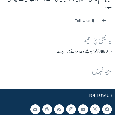
ہے۔
Follow us
یہ بھی پڑھیے
ہر سال 55 لاکھ نوزائیدہ بچے فوت ہوجاتے ہیں: رپورٹ
مزید خبریں
FOLLOW US