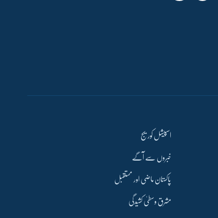
اسپیشل کوریج
خبروں سے آگے
پاکستان ماضی اور مستقبل
مشرق وسطیٰ کشیدگی