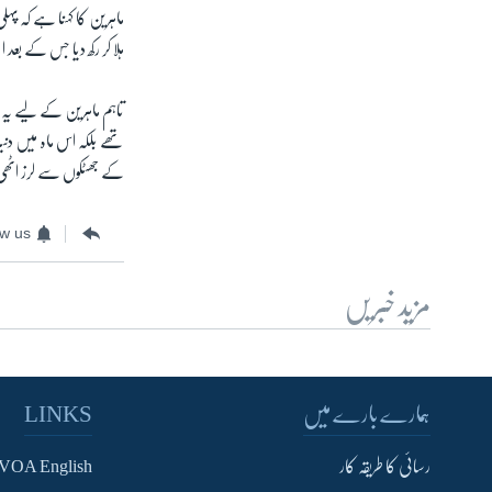
ہلا کر رکھ دیا جس کے بع
تاہم ماہرین کے لیے یہ 
تھے بلکہ اس ماہ میں دنی
کے جھٹکوں سے لرز اٹھ
ow us
مزید خبریں
ہمارے بارے میں
LINKS
رسائی کا طریقہ کار
VOA English