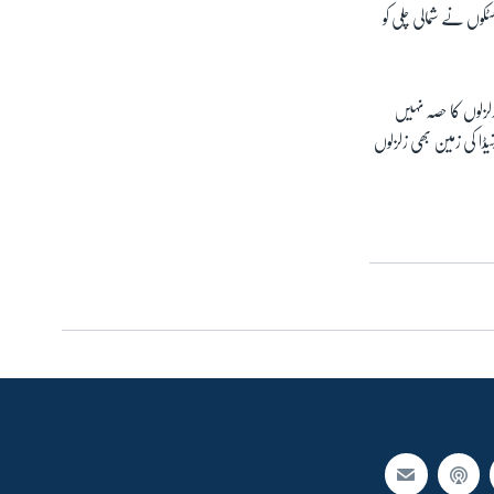
 پھر2 اپریل کو 8.2 شدت کے زلزلے کے جھٹکوں نے شمالی چلی کو
لزلوں کا حصہ نہیں
ڈا کی زمین بھی زلزلوں