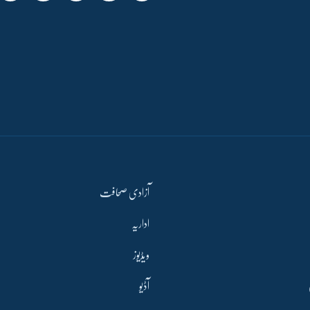
آزادی صحافت
اداریہ
ویڈیوز
آڈیو