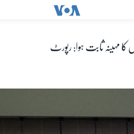
ں کا مہینہ ثابت ہوا: رپورٹ