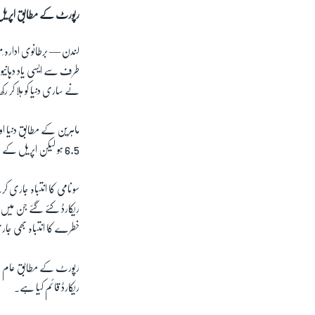
رپورٹ کے مطابق اپریل کے مہینے میں 13 بڑے زلزلے ریکارڈ کئے گئے جن میں سے5 
لندن —
برطانوی ادارہ 
طرف سے ایسی یاد دہانیو
نے ساری دنیا کو ہلا کر رکھ
ماہرین کے مطابق دنیا ا
6.5 ہو لیکن اپریل کے مہینے میں زلزلے کے واقعات معمول کی تعداد سے زیادہ رہے۔
خطرے کا انتباہ بھی جاری
رپورٹ کے مطابق عام طور
ریکارڈ قائم کیا ہے۔