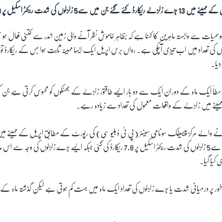
زلزلوں کی شدت ریکٹر اسکیل پر 7.8 ریکارڈ کی گئی۔
ِموسمیات سے وابستہ ماہرین کا کہنا ہے کہ بظاہر خاموش نظر آنے والی زمین اندر سے کتنی فعال 
ں کی تعداد میں اب تیزی آچکی ہے۔ رواں برس اپریل ایک ایسا مہینہ ثابت ہوا جس کے ریکارڈ ت
 دیا۔
وسطاً ایک ماہ کے دوران ایک سے دو بار ایسے طاقتور زلزلے کے جھٹکوں کو محسوس کرتی ہے جن کی 
ریکارڈ کئے گئے جن میں سے5 زلزلوں کی شدت ریکٹر اسکیل پر 7.8 ریکارڈ کی گئی جبکہ ایسے بڑے زلزلو
 کیا گیا۔
 پر درمیانی شدت یا بڑے زلزلوں کی تعداد ایک ماہ میں بہت کم ہوتی ہے لیکن گذشتہ ماہ کے