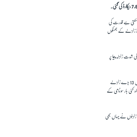
ہو سکتی ہے قدرت کی
وڑ زلزلے کے جھٹکوں
شدت زلزلہ پیما پر
سونامی کا انتباہ جاری کرنے والے مرکز پیسیفک سونامی سینٹر (پی ٹی ڈبلیو سی) کی رپورٹ کے مطابق اپریل کے مہینے میں 13 بڑے زلزلے
ں کی وجہ سے اس ماہ کئی بار سونامی کے
 زلزلوں نے یہاں بھی