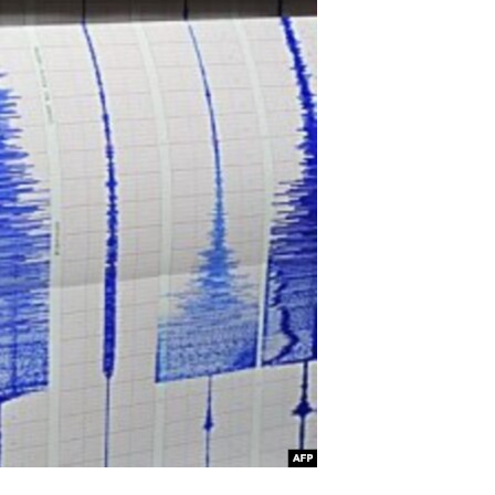
آرٹ
آزادیٔ صحافت
سائنس و ٹیکنالوجی
صحت
دلچسپ و عجیب
ویڈیوز
آڈیو
اسپیشل کوریج
اداریہ