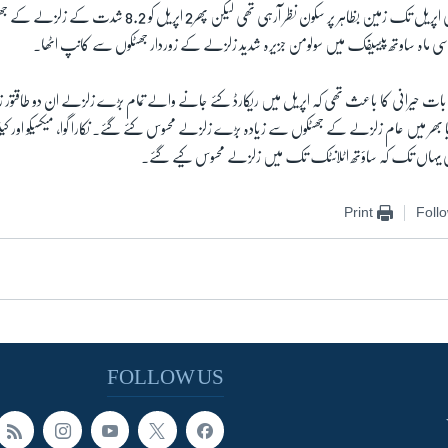
ماہرین کا کہنا ہے کہ پہلی اپریل تک زمین بظاہر پر سکون نظر آرہی تھی لیکن
د اسی ماہ ساوتھ پیسیفک میں سولومن جزیرہ شدید زلزلے کے زوردار جھٹکوں سے کانپ اٹھا۔
بات حیرانی کا باعث تھی کہ اپریل میں ریکارڈ کئے جانے والے تمام بڑے زلزلے ان دو طاقتور ز
ا بھر میں عام زلزلے کے جھٹکوں سے زیادہ بڑے زلزلے محسوس کئے گئے۔ نکارا گوا، میکسیکو اور کینی
ی یہاں تک کہ ساؤتھ اٹلانٹک تک میں زلزلے محسوس کیے گئے۔
Print
Foll
FOLLOW US