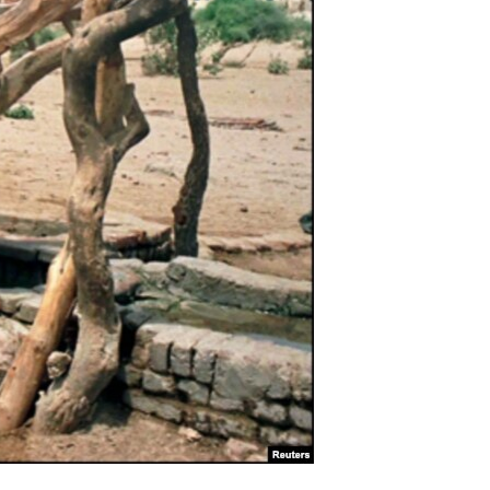
آرٹ
آزادیٔ صحافت
سائنس و ٹیکنالوجی
صحت
دلچسپ و عجیب
ویڈیوز
آڈیو
اسپیشل کوریج
اداریہ