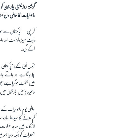
ماحولیات کا عالمی دن من
کراچی —
چیف میٹرولوجسٹ اور ماہر
اگے گی۔
بقول اُن کے، ’پاکستان 
میں شفٹ ہوگیا ہے، جس کا 
وغیرہ) میں بارشوں میں 
عالمی یوم ماحولیات کے 
کم ہونے کا سیدھا سادہ 
جمعرات کو جبکہ دنیا بھر