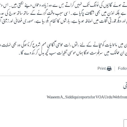
یار کرتے ہوئے گاڑیوں کی ٹوئنگ تک نہیں کراتے جس سے وہ زیادہ دھواں دینے لگتی ہیں۔ اس
ہا ہے بلکہ اوزن میں بھی شگاف پڑگیا ہے۔ اسی سبب وقت گزرنے کے ساتھ ساتھ سورج کی حدت
ور دیگر قدرتی آفات میں اضافہ ہورہا ہے، بارشوں کا نظام بگڑ رہا ہے، سمندری فضائی اور زمینی آل
تان میں ماحولیات کو بچانے کے لئے راتوں رات عوامی آگاہی مہم شروع کرنا ہوگی وہ بھی نہایت وسیع
تان ان ممالک میں سرفہرست ہوگا جہاں موسمی تغیرات سب کچھ بدل کر رکھ دے گا۔
Print
Foll
قی
Waseem A. Siddiqui reports for VOA Urdu Web fro