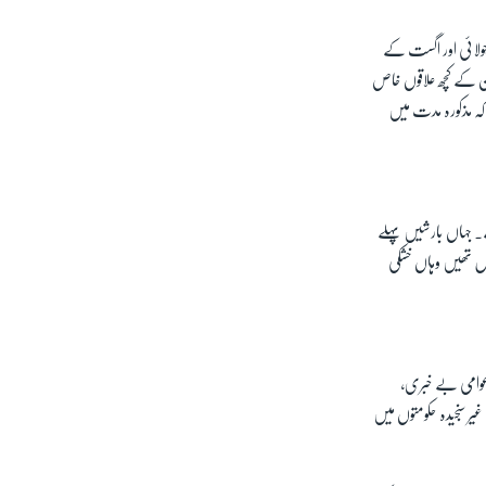
جولائی اور اگست کے
 آباد اور بلوچستان کے کچھ علاقوں خاص
 کہ مذکورہ مدت میں
۔ جہاں بارشیں پہلے
ول تھیں وہاں خشکی
 عوامی بے خبری،
 سنجیدہ حکومتوں میں