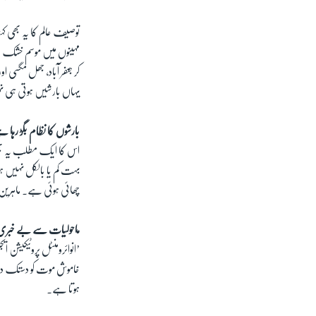
توصیف عالم کا یہ بھی کہ
کر جعفر آباد، جھل مگسی ا
یہاں بارشیں ہوتی ہی 
بارشوں کا نظام بگڑ رہا ہ
اس کا ایک مطلب یہ بھی 
بہت کم یا بالکل نہیں ہو
چھائی ہوئی ہے۔ ماہری
ماحولیات سے بے خبری
’انوائرومنٹل پروٹیکیشن 
خاموش موت کو دستک دینے
ہوتا ہے۔