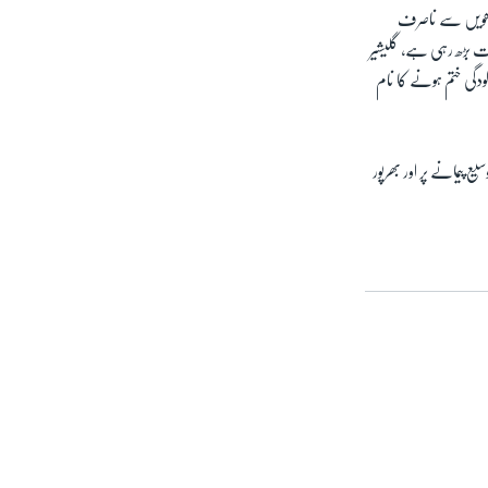
 دھویں سے ناصرف
 بڑھ رہی ہے، گلیشیر
ودگی ختم ہونے کا نام
 پیمانے پر اور بھرپور