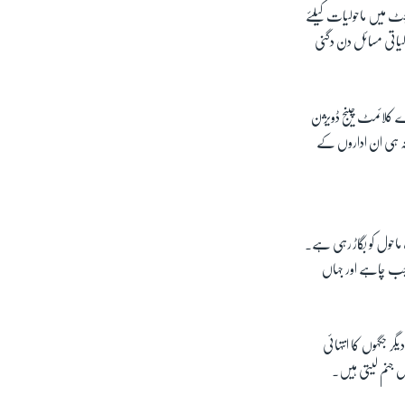
بجٹ میں ماحولیات کیلئے
ہے حالانکہ یہاں ماحولیاتی مسائل دن دگنی
ے کلائمٹ چینج ڈویژن
ر نہ ہی ان اداروں کے
ماحول کو بگاڑ رہی ہے۔
 جب چاہے اور جہاں
گر جگہوں کا انتہائی
ں جنم لیتی ہیں۔