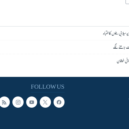
 سیلابی ریلوں کا انتباہ
ات بڑھنے لگے
فانی طوفان
FOLLOW US