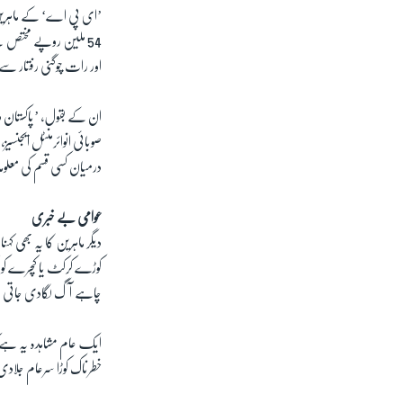
’ای پی اے‘ کے ماہرین ڈاک
اور رات چوگنی رفتار س
ان کے بقول، ’پاکستان د
صوبائی انوائرمنٹل ایجنسی
درمیان کسی قسم کی معلوم
عوامی بے خبری
دیگر ماہرین کا یہ بھی ک
کوڑے کرکٹ یا کچرے کو آ
چاہے آگ لگادی جاتی
ایک عام مشاہدہ یہ ہے کہ 
خطرناک کوڑا سرعام جلادی