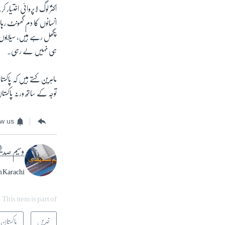
اکثر لوگ لاپروائی اخت
انسانوں کا دم گھونٹ ر
پگھل رہے ہیں، سیلابوں ا
ہی نہیں لے رہی۔
ماہرین کہتے ہیں کہ پاکس
توجہ کے ساتھ ورنہ پاکس
ow us
وسیم صدی
m Karachi
This item is part of
خبریں
پاکستان