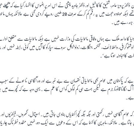
ٹر پرویز عامر، شفیق کاکاخیل اور ڈاکٹر جاوید چشتی نے اس امر پر افسوس کا اظہار کیا ہے کہ پچھلے 
54 ملین روپے مختص تھے جبکہ موجودہ بجٹ میں یہ رقم کم کرکے صرف 20 ملین روپے کردی گئی 
ے بڑھ رہے ہیں۔
نیا کا واحد ملک ہے جہاں وفاقی ماحولیات کی وزارت نہیں ہے جبکہ ماحولیات سے متعلق ادار
ز، اوشنو گرافی، وائلڈ لائف، محکمہ جنگلات، زولوجیکل سروے، سپارکو کا آپس میں کوئی رابطہ نہیں او
ات کا تبادلہ ہوتا ہے‘۔
ہنا ہے کہ پاکستان میں عوام بھی ماحولیاتی نقصان سے بے خبر ہے اور وہ آگاہی نا ہونے کے سبب 
گ لگانا قانونا ً جرم ہے لیکن بہت ہی کم لوگوں کو اس کا علم ہے ۔ یہی وجہ ہے کہ کچرے میں
 ہے۔
عوام آگاہی نہیں رکھتی اور جگہ جگہ کچرا کنڈیاں بنادی جاتی ہیں۔ اسپتال، گھروں ، فیکٹریوں اور دی
 جاتا ہے۔ حالانکہ، ماہرین کا کہنا ہے کہ اس کے دھویں سے ایک دو، نہیں متعدد خطرناک بیماریا