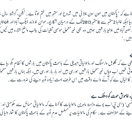
نا ہے کہ ’پاکستان میں مون سون جولائی میں شروع اور ستمبر میں ختم ہوتا ہے۔ لیکن، گزشتہ سال 
مہینوں میں موسم خشک رہا جبکہ غالباً 2ستمبر سے 6ستمبر 2013تک کے درمیان شکارپور، موہن جو دڑو، جیکب
ور نصیر آباد میں جو تیز بارشیں ہوئیں وہ بھی غیر معمولی موسمی تغیرات کی جانب واضح اشارہ ہیں کیوں
نہیں۔‘
ے
ہے کہ گلوبل وارمنگ اور ماحولیاتی تبدیلی کے باعث پاکستان میں بارشوں کا نظام بگڑ رہا ہے
تی تھیں اب وہاں غیر معمولی بارشیں ہو رہی ہیں اور بار بار ہو رہی ہیں، جبکہ جہاں بارشیں معم
ن کا خیال ہے کہ آنے والے وقت میں اس طرف بہت زیادہ توجہ دینے کی ضرورت ہے۔
، خاموش موت کو دستک ہے
ایجنسی‘ (ای پی اے) سے وابستہ ماہرین ماحولیات کا کہنا ہے کہ ماحولیاتی مسائل سے حکومتی اور
 کے مترادف ہے۔ حکام کی ماحولیات پر مسلسل عدم توجہ کے باعث پاکستان کا شمار دنیا کی غیر