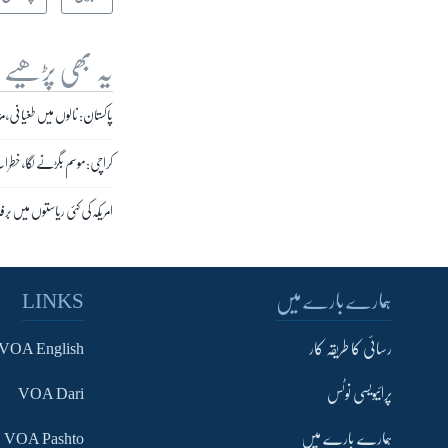
یہ بھی پڑھیے
پاکستان: نالوں میں طغیانی، مزید
کراچی: موسم بگڑنے لگا، خطر
امریکہ کی کئی ریاستوں میں بر
ہمارے بارے میں
LINKS
رسائی کا طریقہ کار
VOA English
پرائیویسی نوٹس
VOA Dari
ہمارے بارے میں
VOA Pashto