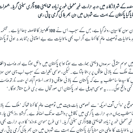
گزشتہ روز یعنی چار جون کو سندھ کے شہر لاڑکانہ میں درجہ حرارت غیر معمولی طور پر 
ایا گیا پاکستان کے بہت سے شہروں میں دن بھر بلا کی گرمی پڑتی رہی
پاکستان سے مون سون کا سیزن روٹھ گیا ہے، جس کے سبب، اس نے 100کلومیٹر کا 
 ماحولیات توصیف عالم کا کہنا ہے اگر اب بھی ماحولیات سے بے اعتنائی برتنا بند نہ ہوئی تو پاک
میں موسم مشرقی سرحدوں (یعنی بھارت سے ہوتا ہوا) پاکستان میں داخل ہوتا ہے اور ویسٹ (افغ
سیدھا سا مطلب یہ ہے کہ پاکستان کے بالائی علاقوں (لاہور، اسلام آباد، اپر سندھ، نارتھ ویسٹ بل
کمی واقع ہوگی۔۔۔یہ موسمی تبدیلی ہے اور پاکستان اس صورتحال سے بری طرح متاثر ہوگا۔‘
موقع پر ’وائس آف امریکہ‘ سے خصوصی بات چیت میں توصیف عالم کا کہنا تھا کہ ’ملک کے بالا
سا مطلب یہاں درجہ حرارت یا گرمی میں ناقابل برداشت حد تک اضافہ ہے۔ گزشتہ روز یعنی چار جو
 میں ماحولیات کا عالمی دن منایا گیا، پاکستان کے بہت سے شہروں میں دن بھر بلاکی گرمی پڑتی رہ