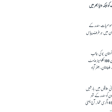
زیادہ تھا یعنی 50 ڈگری سینٹی گریڈ۔ جمعرات کو جبکہ دنیا بھر میں
فاصلہ بڑھا لیا ہے۔ محکمہ موسمیات سندھ کے
ستان میں ہر طرف پیاس
انستان ) کی جانب
چلاجاتا ہے اور جاتے جاتے ملک کے بالائی علاقوں پر برستا جاتا ہے۔ لیکن، موسمی تغیرات کے سبب اب یہی مون سون 100کلومیٹر ویسٹ
وچستان، جعفر آباد
ئی علاقوں میں بارشیں
ن کو سندھ کے شہر
لاڑکانہ میں درجہ حرارت غیر معمولی طور پر زیادہ تھا یعنی 50 ڈگری سینٹی گریڈ۔ اسی طرح ’موہن جو دڑو‘ کا درجہ حرارت بھی49 ڈگری تھا۔ آج یعنی
ی۔