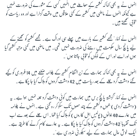
انہوں نے یہ بھی کہا کہ کشمیر کے معاملے میں انُہیں کسی کے مشورے کی ضرورت نہیں
ہے کیونکہ انہوں نے ماضی میں کشمیر کے کئی علاقوں میں وقت گزارا ہے اور وہ ریاست کو
بخوبی سمجھتے ہیں۔
انہوں نے کہا، "مجھے کشمیر کے بارے میں پہلے ہی ادراک ہے۔ مجھے کشمیر کو سمجھنے کے
لیے پانچ سال حکومت میں رہنے کی ضرورت نہیں تھی۔ میں ماضی میں کئی مرتبہ کشمیر گیا
ہوں اور اسے اور اس کے لوگوں کو بخوبی جانتا ہوں"۔
انہوں نے یہ بھی کہا کہ بھارت کے زیرِ انتظام کشمیر کے پلوامہ ضلعے میں 14 فروری کو کیے
گئے دہشت گرد حملے کے بعد ریاست میں 42 دہشت گردوں کو ہلاک کیا جا چکا ہے۔
انہوں نے کہا، "گزشتہ پانچ برس میں بھارت میں کوئی دہشت گرد حملہ نہیں ہوا ہے۔ یہ
(دہشت گردی) جموں و کشمیر کے چند حصوں تک سکڑ کر رہ گئی ہے۔ انہوں نے پلوامہ
میں ہمارے 40 جوانوں (پولیس اہل کاروں) کو ہلاک کیا تھا۔ اس حملے کے بعد سے اب
تک تقریبا"42 دہشت گردوں کو ہلاک کیا جا چکا ہے۔ یہ ہمارے کام کرنے کا طریقہ ہے۔
ایک خوش حال بھارت کے لیے سیکورٹی ضروری ہے"۔