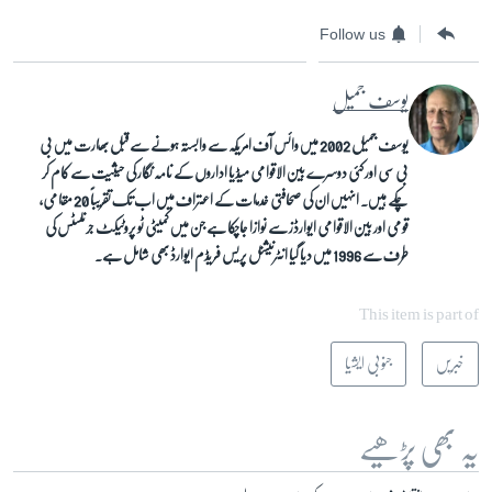
Follow us
یوسف جمیل
یوسف جمیل 2002 میں وائس آف امریکہ سے وابستہ ہونے سے قبل بھارت میں بی
بی سی اور کئی دوسرے بین الاقوامی میڈیا اداروں کے نامہ نگار کی حیثیت سے کام کر
چکے ہیں۔ انہیں ان کی صحافتی خدمات کے اعتراف میں اب تک تقریباً 20 مقامی،
قومی اور بین الاقوامی ایوارڈز سے نوازا جاچکا ہے جن میں کمیٹی ٹو پروٹیکٹ جرنلسٹس کی
طرف سے 1996 میں دیا گیا انٹرنیشنل پریس فریڈم ایوارڈ بھی شامل ہے۔
This item is part of
خبریں
جنوبی ایشیا
یہ بھی پڑھیے