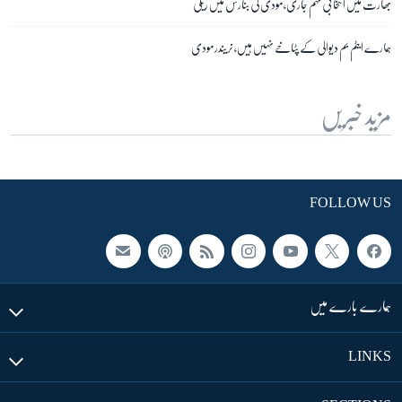
بھارت میں انتخابی مہم جاری، مودی کی بنارس میں ریلی
ہمارے ایٹم بم دیوالی کے پٹاخے نہیں ہیں، نریندر مودی
مزید خبریں
FOLLOW US
ہمارے بارے میں
LINKS