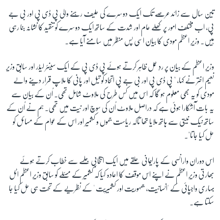
تین سال سے زائد عرصے تک ایک دوسرے کی حلیف رہنے والی پی ڈی پی اور بی جے
پی، اب مختلف امور پر کھلے عام اور شدت کے ساتھ ایک دوسرے کو تنقید کا نشانہ بنا رہی
ہیں۔ وزیرِ اعظم مودی کا بیان اسی پس منظر میں سامنے آیا ہے۔
وزیرِ اعظم کے بیان پر ردِ عمل ظاہر کرتے ہوئے پی ڈی پی کے ایک سینئر لیڈر اور سابق وزیر
نعیم اختر نے کہا، " پی ڈی پی اور بی جے پی اتحاد کو تیل اور پانی کا ملاپ قرار دینے والے
مودی کو یہ بھی معلوم ہو گا کہ اس میں کس طرح کی ملاوٹ شامل تھی۔ اُن کے بیان سے
یہ بات آشکارا ہوئی ہے کہ دراصل ملاوٹ اُن کی سوچ اور نیت میں تھی۔ ہم نے اُن کے
ساتھ نیک نیتی سے ہاتھ ملایا تھا تاکہ ریاست جموں و کشمیر اور اس کے عوام کے مسائل کو
حل کیا جاتا"۔
اس دوران وارانسی کے پارلیمانی حلقے میں ایک انتخابی جلسے سے خطاب کرتے ہوئے
بھارتی وزیرِ اعظم نے اپنے اس موقف کا اعادہ کیا کہ کشمیر کے مسئلے کو سابق وزیرِ اعظم اٹل
بہاری واجپائی کے 'انسانیت، جمہوریت اور کشمیریت ' کے نظریے کے تحت ہی حل کیا جا
سکتا ہے۔