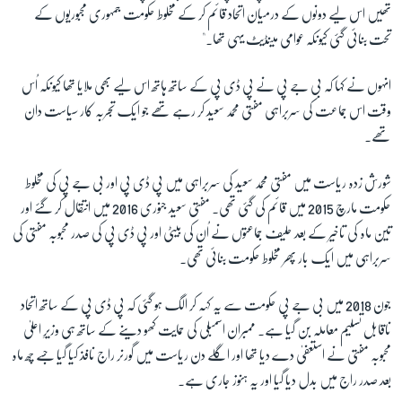
تھیں اس لیے دونوں کے درمیان اتحاد قائم کر کے مخلوط حکومت جمہوری مجبوریوں کے
تحت بنائی گئی کیونکہ عوامی مینڈیٹ یہی تھا۔"
زبان
انہوں نے کہا کہ بی جے پی نے پی ڈی پی کے ساتھ ہاتھ اس لیے بھی ملایا تھا کیونکہ اُس
وقت اس جماعت کی سربراہی مفتی محمد سعید کر رہے تھے جو ایک تجربہ کار سیاست دان
تھے۔
شورش زدہ ریاست میں مفتی محمد سعید کی سربراہی میں پی ڈی پی اور بی جے پی کی مخلوط
حکومت مارچ 2015 میں قائم کی گئی تھی۔ مفتی سعید جنوری 2016 میں انتقال کر گئے اور
تین ماہ کی تاخیر کے بعد حلیف جماعتوں نے اُن کی بیٹی اور پی ڈی پی کی صدر محبوبہ مفتی کی
سربراہی میں ایک بار پھر مخلوط حکومت بنائی تھی۔
جون 2018 میں بی جے پی حکومت سے یہ کہہ کر الگ ہو گئی کہ پی ڈی پی کے ساتھ اتحاد
ناقابل تسلیم معاملہ بن گیا ہے۔ ممبران اسمبلی کی حمایت کھو دینے کے ساتھ ہی وزیرِ اعلیٰ
محبوبہ مفتی نے استعفیٰ دے دیا تھا اور اگلے دن ریاست میں گورنر راج نافذ کیا گیا جسے چھ ماہ
بعد صدر راج میں بدل دیا گیا اور یہ ہنوز جاری ہے۔