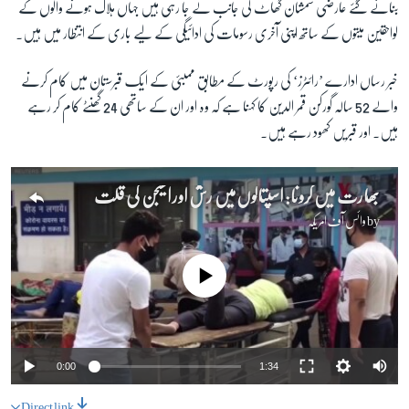
بنائے گئے عارضی شمشان گھاٹ کی جانب لے جا رہی ہیں جہاں ہلاک ہونے والوں کے
لواحقین میتوں کے ساتھ اپنی آخری رسومات کی ادائیگی کے لیے باری کے انتظار میں ہیں۔
زبان
خبر رساں ادارے ’رائٹرز‘ کی رپورٹ کے مطابق ممبئی کے ایک قبرستان میں کام کرنے
والے 52 سالہ گورکن قمر الدین کا کہنا ہے کہ وہ اور ان کے ساتھی 24 گھنٹے کام کر رہے
ہیں۔ اور قبریں کھود رہے ہیں۔
بھارت میں کرونا: اسپتالوں میں رش اور آکسیجن کی قلت
by
وائس آف امریکہ
No media source currently available
0:00
1:34
Direct link