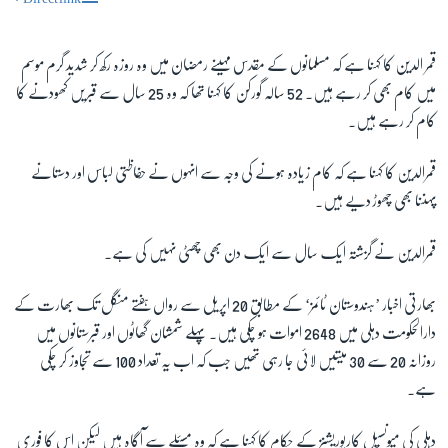
قمر الدین کا کہنا ہے کہ مسلمانوں کے مقدس مہینے رمضان میں وہ روزہ رکھ کر شدید گرم موسم
میں کام بھی کر رہے ہیں۔ 52 سالہ گورکن کا کہنا تھا کہ وہ 25 سال سے قبریں کھودنے کا
کام کر رہے ہیں۔
قمرالدین کا کہنا ہے کہ کام زیادہ ہونے کی وجہ سے انہوں نے حفاظتی لباس اور دستانے
پہننا بھی چھوڑ دیے ہیں۔
قمرالدین نے گزشتہ ایک سال سے ایک دن بھی چھٹی نہیں کی ہے۔
بھارتی اخبار ’ہندوستان ٹائمز‘ کے مطابق 20 اپریل سے رواں ہفتے منگل تک بھارت کے
دارالحکومت دہلی میں 2648 اموات ہو چکی ہیں۔ پہلے شمشان گھاٹوں اور قبرستانوں میں
روزانہ 20 سے 30 میتیں لائی جا رہی تھیں جب کہ اب یہ تعداد 100 سے تجاوز کر چکی
ہے۔
دہلی کی میونسپل کارپوریشنز کے حکام کا کہنا ہے کہ وہ مسئلے سے آگاہ ہیں لیکن اس کا فوری