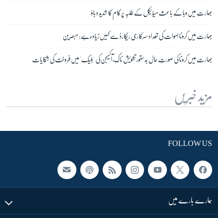
بھارت میں وبا کے باعث میڈیکل کے طلبہ پر کام کا شدید دباؤ
بھارت میں کرونا اموات کی تعداد سرکاری ریکارڈ سے کہیں زیادہ ہے: مبصرین
بھارت میں کرونا کی صورتِ حال بدستور تشویش ناک، آکسیجن کی 'بلیک' میں فروخت کی شکایات
مزید خبریں
FOLLOW US
ہمارے بارے میں