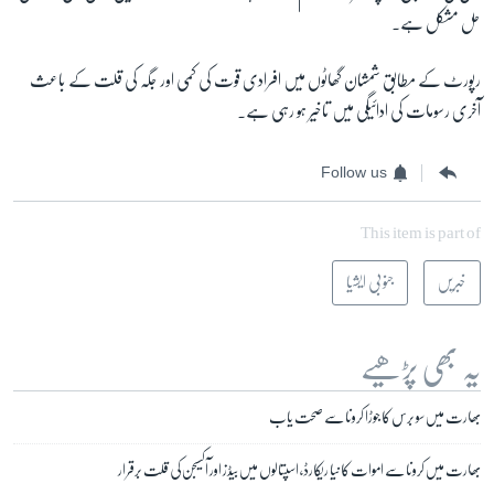
حل مشکل ہے۔
رپورٹ کے مطابق شمشان گھاٹوں میں افرادی قوت کی کمی اور جگہ کی قلت کے باعث
آخری رسومات کی ادائیگی میں تاخیر ہو رہی ہے۔
Follow us
This item is part of
خبریں
جنوبی ایشیا
یہ بھی پڑھیے
بھارت میں سو برس کا جوڑا کرونا سے صحت یاب
بھارت میں کرونا سے اموات کا نیا ریکارڈ، اسپتالوں میں بیڈز اور آکسیجن کی قلت برقرار