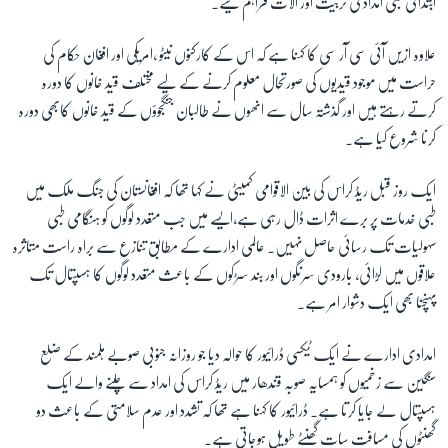
ابتدائی طبی امداد کی تربیت اور آلات فراہم کیے۔
علاوہ ازیں آئی سی آر سی کا کہنا ہے کہ اس کے کارکنوں نیٹو ،امریکی اور افغان حکام کی
زبان
حراست میں موجود قیدیوں کی صورتحال معلوم کرنے کے لیے مختلف قید خانوں کا دورہ
کرتے رہتے ہیں اور گذشتہ سال سے انھوں نے طالبان جنگجوؤں کے قید خانوں کابھی دورہ
کرنا شروع کیا ہے۔
ایک روز قبل ریڈ کراس کی بین الاقوامی کمیٹی نے کہا تھا کہ افغانستان کی جنگ ملک میں
طبی خدمات پر برے اثرات ڈال رہی ہے،ایسے میں جب متعدد لوگوں کو ہنگامی طبی
سہولیات تک رسائی حاصل نہیں۔ عالمی ادارے کے مطابق تنازع سے براہ راست متاثرہ
علاقوں میں لڑائی، بارودی سرنگوں اور بند سڑکوں کے باعث متعدد لوگوں کا ہسپتال تک
پہنچنا بھی ایک دشوار امر ہے۔
امدادی ادارے نے ایک ٹیکسی ڈرائیور کا حوالہ دیا جو روزانہ جنوبی صوبے ہلمند کے ضلع
سنگین سے زخمیوں کو ہمسایہ صوبہ قندھار میں ریڈ کراس کی امداد سے چلنے والے ایک
ہسپتال لے جایا کرتا ہے۔ ڈرائیور کا کہنا ہے تھا کہ تشدد اور عدم سلامتی کے باعث دو
گھنٹوں کی مسافت سات گھنٹے طویل ہوجاتی ہے۔