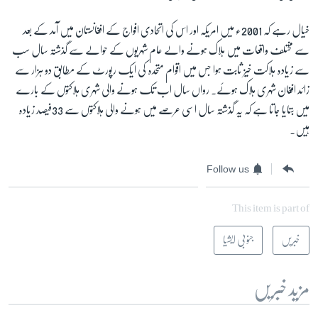
خیال رہے کہ 2001ء میں امریکہ اور اس کی اتحادی افواج کے افغانستان میں آمد کے بعد
سے مختلف واقعات میں ہلاک ہونے والے عام شہریوں کے حوالے سے گذشتہ سال سب
سے زیادہ ہلاکت خیز ثابت ہوا جس میں اقوام متحدہ کی ایک رپورٹ کے مطابق دو ہزار سے
زائد افغان شہری ہلاک ہوئے۔ رواں سال اب تک ہونے والی شہری ہلاکتوں کے بارے
میں بتایا جاتا ہے کہ یہ گذشتہ سال اسی عرصے میں ہونے والی ہلاکتوں سے 33فیصد زیادہ
ہیں۔
Follow us
This item is part of
خبریں
جنوبی ایشیا
مزید خبریں