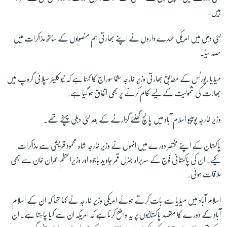
ہیں۔
زبان
نئی دہلی میں امریکی عہدے داروں نے اپنے بھارتی ہم منصوبوں کے ساتھ مذاکرات میں
حصہ لیا۔
میڈیا رپورٹس کے مطابق بھارتی وزیر خارجہ سشما سوراج کا کہنا ہے کہ نیوکلیئر سپلائی گروپ میں
بھارت کی شمولیت کے لیے کام کرنے پر بھی اتفاق ہو گیا ہے۔
وزیر خارجہ پومپیو اسلام آباد میں پانچ گھنٹے گزارنے کے بعد نئی دہلی پہنچے تھے۔
پاکستان کے اپنے مختصر دورے میں انہوں نے وزیر خارجہ شاہ محمود قریشی سے مذاكرات
کیے۔ ان کی پاکستانی فوج کے سربراہ جنرل قمر جاوید باجوہ اور وزیراعظم عمران خان سے بھی
ملاقات ہوئی۔
اسلام آباد میں میڈیا سے بات کرتے ہوئے امریکی وزیر خارجہ نے کہا تھا کہ ان کے اسلام
آباد کے دورے کا مقصد پاکستانیوں پر یہ واضح کرنا ہے کہ امریکہ ان سے کیا چاہتا ہے۔ ان