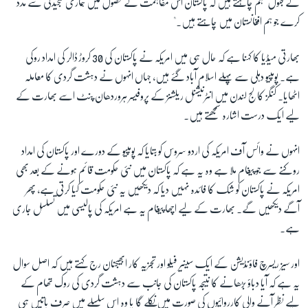
کے بقول "ہم چاہتے ہیں کہ پاکستان اس مفاہمت کے حصول میں ہماری سنجیدگی سے مدد
کرے جو ہم افغانستان میں چاہتے ہیں۔
"
بھارتی میڈیا کا کہنا ہے کہ حال ہی میں امریکہ نے پاکستان کی 30 کروڑ ڈالر کی امداد روکی
ہے۔ پومپیو دہلی سے پہلے اسلام آباد گئے ہیں، جہاں انہوں نے دہشت گردی کا معاملہ
اٹھایا۔ کنگز کالج لندن میں انٹرنیشنل ریلشنز کے پروفیسر ہروردھان پنٹ اسے بھارت کے
لیے ایک درست اشارہ سمجھتے ہیں۔
انہوں نے وائس آف امریکہ کی اردو سروس کو بتایا کہ پومپیو کے دورے اور پاکستان کی امداد
روکنے سے جو پیغام ملا ہے وہ یہ ہے کہ پاکستان میں نئی حکومت قائم ہونے کے بعد بھی
امریکہ نے پاکستان کو شک کا فائدہ نہیں دیا کہ دیکھیں یہ نئی حکومت کیا کرتی ہے، پھر
آگے دیکھیں گے۔ بھارت کے لیے اچھا پیغام یہ ہے امریکہ کی پالیسی میں تسلسل جاری
ہے۔
اور سیز ریسرچ فاؤنڈیشن کے ایک سینیر فیلو اور تجزیہ کار ابھیجنان رج کہتے ہیں کہ اصل سوال
یہ ہے کہ آیا دباؤ بڑھانے کا نتیجہ پاکستان کی جانب سے دہشت گردی کی روک تھام کے
لیے نظر آنے والی کارروائیوں کی صورت میں نکلے گا یا وہ اس سلسلے میں صرف باتیں ہی