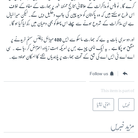
کرے گا۔ ٹو پلس ٹو مذاكرات کے علاقائی نتائج ممکنہ طور پر بھارت کے مفاد کے خلاف
اس طرح ہو سکتے ہیں کہ وہ پاکستان کو مزید چین کی جانب دھکیل دیں گے۔ لیکن میرا خیال
ہے ان مذاكرات کے شروع ہونے سے پہلے اس پہلو کو بھی دھیان میں رکھ لیا گیا ہو گا۔
اور دوسری بات یہ ہے کہ بھارت ماسکو سے ایس 400 میزائل ڈیفنس سسٹم خریدنے پر
متفق ہو چکا ہے ۔ یہ ایک ایسی چیز ہے جس پر امریکہ بہت زیادہ اعتراض کر رہا ہے ۔ سی
اے اے ٹی ایس اے کی شق کے تحت بھارت پر پابندیاں لگنے کا امکان موجود ہے۔
Follow us
This item is part of
خبریں
جنوبی ایشیا
مزید خبریں