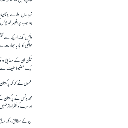
خبررساں ادارے 'یونائیٹڈ 
بعد جب پروفیسر محمد یون
وائس آف امریکہ سے گفتگ
حوالگی کا بارہا بھارت س
لیکن ان کے مطابق دونو
ایک مضبوط حلیف ہے ا
انھوں نے کہا کہ پاکستان 
محمد یونس نے پاکستان 
دوسرے کو نظرانداز نہیں 
ان کے مطابق بنگلہ دیش 