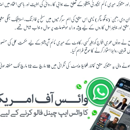
 اور مشترکہ میری ٹائم سیکیورٹی چیلنجز کے تعلق سے جوابی کارروائی کی اہلیت اور باہمی اعتماد میں ا
 آل ان دی ریجن' (بونگوساگر) نامی اس مشق کی اہم سرگرمیوں میں سطح پر فائرنگ، اسٹریٹجک جنگی مشق
مشق اور جونیئر اہل کاروں کے لیے پیشہ ورانہ موضوعات پر سوال و جواب شامل تھے۔
ے دونوں بحری افواج کو بغیر کسی رکاوٹ کے میری ٹائم آپریشنز کے لیے حکمتِ عملی کی منصوبہ
ریبی روابط استوار کرنے کا موقع فراہم کیا۔