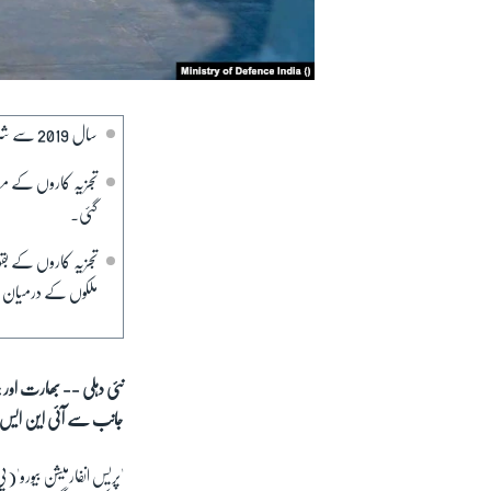
سال 2019 سے شروع ہونے والی یہ مشترکہ مشق 'کمانڈر فلوٹیلا ویسٹ' کی نگرانی میں 10 مارچ سے 12 مارچ تک منعقد ہوئی۔
تجزیہ کاروں کے مطا
گئی۔
تجزیہ کاروں کے بق
ملکوں کے درمیان ف
نئی دہلی -- بھارت اور بن
جانب سے آئی این ایس رن
'پریس انفارمیشن بیورو