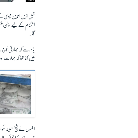
قبل ازیں انڈین نیوی کے 
استحکام کے لیے عالمی چ
گا۔
یاد رہے کہ بھارتی فوج 
میں کہا تھا کہ بھارت 
انھوں نے شیخ حسینہ حک
جواب میں کہا تھا کہ ح