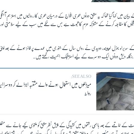
بیان میں کہا گیا تھا کہ یہ مشق دونوں بحری افواج کے درمیان بحری کارروائیوں میں بہتر ہم آہنگی
یلنجوں کا مقابلہ کرنے کے مشترکہ عزم کا ثبوت ہے جس سے خطے میں سب کے لیے سلامتی اور ت
کے سربراہ جنرل اوپیندر دویدی نے رواں سال کے جنوری میں عہدے پر فائز ہونے کے بعد اپنی
اور بنگلہ دیش دونوں ایک دوسرے کے لیے اسٹریٹجک اہمیت رکھتے ہیں۔
SEE ALSO:
میزائلوں میں استعمال ہونے والے مشتبہ اجزا لے کر دوسرا ای
روانہ
ومت کے خاتمے کے بعد باہمی رشتوں میں کشیدگی کے پیش نظر مشق کو ملتوی کیے جانے سے م
الات بہتر ہوتے ہی منصوبے کے مطابق مشق شروع کی جائے گی۔ دونوں بحریہ کے رشتے اچھے اور