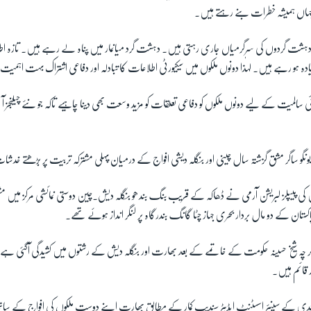
جہاں ہمیشہ خطرات بنے رہتے ہیں۔
ں دہشت گردوں کی سرگرمیاں جاری رہتی ہیں۔ دہشت گرد میانمار میں پناہ لے رہے ہیں۔ تازہ 
ادہ ہو رہے ہیں۔ لہٰذا دونوں ملکوں میں سیکیورٹی اطلاعات کا تبادلہ اور دفاعی اشتراک بہت اہم
سالمیت کے لیے دونوں ملکوں کو دفاعی تعلقات کو مزید وسعت بھی دینا چاہیے تاکہ جو نئے چیلنجز آ
نگو ساگر مشق گزشتہ سال چینی اور بنگلہ دیشی افواج کے درمیان پہلی مشترکہ تربیت پر بڑھتے خدش
 کی پیپلز لبریشن آرمی نے ڈھاکہ کے قریب بنگ بندھو بنگلہ دیش۔چین دوستی نمائشی مرکز میں
اکستان کے دو مال بردار بحری جہاز چٹا گانگ بندرگاہ پر لنگر انداز ہوئے تھے۔
ر چہ شیخ حسینہ حکومت کے خاتمے کے بعد بھارت اور بنگلہ دیش کے رشتوں میں کشیدگی آگئی ہے
 قائم ہیں۔
یاتی ادارے نیوز 18 ہندی کے سینئر اسسٹنٹ ایڈیٹر سندیپ کمار کے مطابق بھارت اپنے دوست ملکوں کی افواج کے س