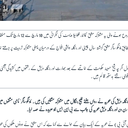
بق بونگو ساگر مشق گزشتہ سال چینی اور بنگلہ دیشی افواج کے درمیان پہلی مشترکہ تربیت پر بڑھت
ول اگر چہ شیخ حسینہ حکومت کے خاتمے کے بعد بھارت اور بنگلہ دیش کے رشتوں میں کشیدگی آگئ
وجی رشتے بدستور قائم ہیں۔
گلہ دیش کی بحریہ نے رواں ہفتے خلیجِ بنگال میں مشترکہ مشقیں کی ہیں۔ 'بونگوساگر' نامی مشقوں میں
 ویر اور بنگلہ دیش بحریہ کی جانب سے بی این ایس ابو عبیدہ نے حصہ لیا۔
'(پی آئی بی) نے بحریہ کے ایک بیان کے حوالے سے کہا ہے کہ اس مشق نے دونوں ملکوں کی بحر