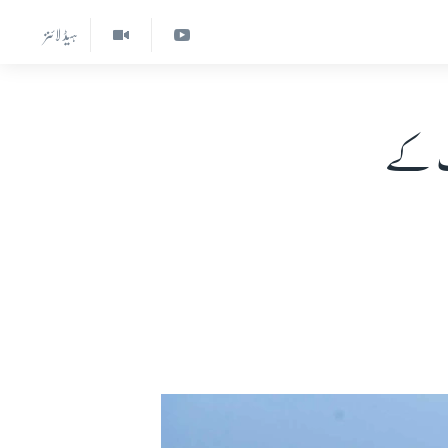
ہیڈ لائنز
یت کے