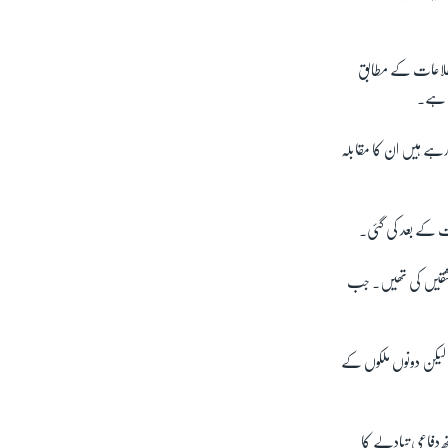
اطلاعات کے مطابق
یت ہے۔
 رہے ہیں ان کا مقابلہ
ات کے بعد کی گئی۔
 مشقیں کی تھیں۔ جب
 لیکن دونوں ملکوں کے
اتھ دفاعی تبادلے کا