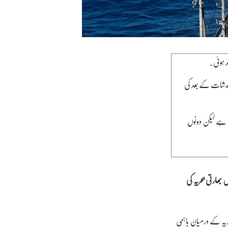
ے خدشات کے بعد کی
ی ہے لیکن دونوں
 بھارتی بحریہ کی
یہ کے درمیان باہمی