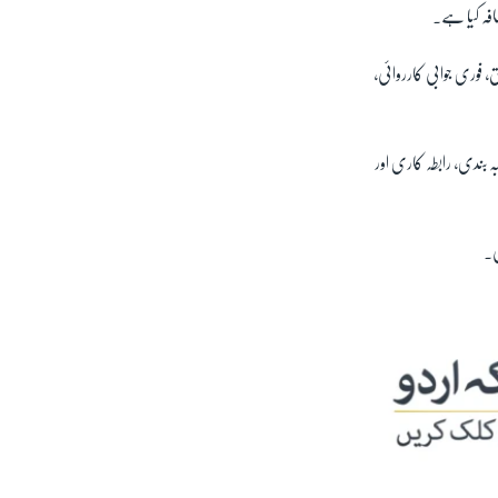
ضافہ کیا ہے۔
، فوری جوابی کارروائی،
 بندی، رابطہ کاری اور