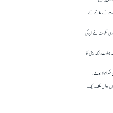
نہ حکومت کے خاتمے کے
 عبوری حکومت نے ان کی
ہ بھارت بنگلہ دیش کا
 لنگر انداز ہوئے۔
رحال دونوں ملک ایک