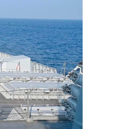
آرٹ
آزادیٔ صحافت
سائنس و ٹیکنالوجی
صحت
دلچسپ و عجیب
ویڈیوز
آڈیو
اسپیشل کوریج
اداریہ