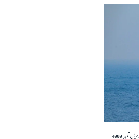
ان کے خیال میں موجودہ حالات میں دونوں ملکوں کی افواج کے درمیان رشتوں کی بڑی اہمیت ہے۔ دونوں ملکوں کے درمیان تقریباً 4000