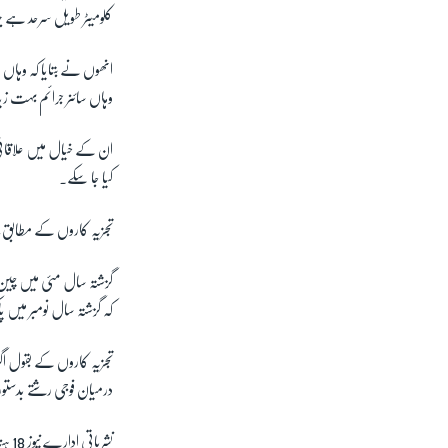
کلومیٹر طویل سرحد ہے 
انھوں نے بتایا کہ وہا
وہاں سائنر جرائم بہت زی
ان کے خیال میں علاقائی 
کیا جا سکے۔
تجزیہ کاروں کے مطابق بو
گزشتہ سال مئی میں چین
کہ گزشتہ سال نومبر میں پ
تجزیہ کاروں کے بقول اگ
درمیان فوجی رشتے بدستور
نشر