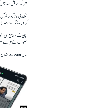
اشتراک اور جنگی صلاحیتوں
'سیکیورٹی اینڈ گروتھ فار
کراس بورڈنگ، مواصلاتی 
بیان کے مطابق اس مشق ن
معلومات کے تبادلے میں ق
سال 2019 سے شروع ہونے والی یہ مشترکہ مشق 'کمانڈر فلوٹیلا ویسٹ' کی نگرانی میں 10 مارچ سے 12 مارچ تک منعقد ہوئی۔