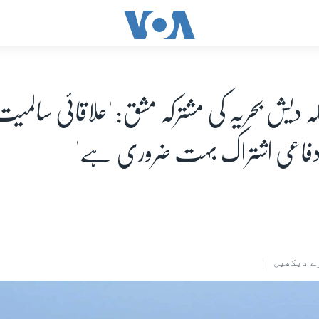
ہ دیش بحریہ کی مشترکہ مشق: 'علاقائی سالم
 دفاعی اشتراک بہت ضروری ہے'
ے دیکھیں