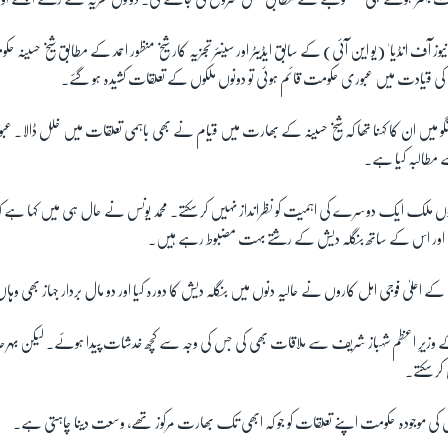
نیوز آف انڈیا' (یو این آئی) کے سابق ایڈیٹر اور سینئر تجزیہ کار شیخ منظور احمد کے مطابق شیخ حسی
س کی قیادت میں عبوری حکومت قائم ہوئی تو دونوں ملکوں کے تعلقات کشیدہ ہو گئے۔
و میں ان کا کہنا تھا کہ شیخ حسینہ کے بھارت میں قیام نے بھی باہمی تعلقات میں خلل ڈالا۔
ے مطالبہ کیا ہے۔
ں ملک ایک دوسرے کی اہمیت کو نظرانداز نہیں کر سکتے۔ محمد یونس نے حال ہی میں کہا ہے ک
ور اس کے ساتھ بنگلہ دیش کے رشتے بہت مضبوط رہے ہیں۔
کے اعلیٰ فوجی اہل کاروں نے حالیہ دنوں میں بنگلہ دیش کا دورہ کیا اور دو مال بردار جہاز بھی وہاں
کے وزیرِ اعظم شہباز شریف سے ملاقات بھی کی جس کی وجہ سے کچھ خدشات پیدا ہوئے۔ لیکن بہ
کر سکتے۔
کی موجودہ حکومت اپنے تعلقات کو جو کہ ابھی تک بھارت مرکوز تھے، وسعت دینا چاہتی ہے۔