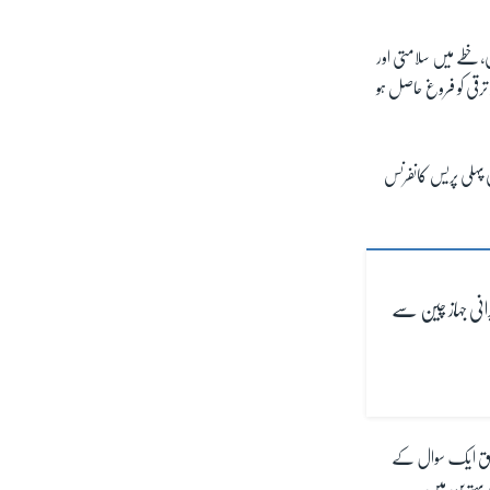
، خطے میں سلامتی اور
رقی کو فروغ حاصل ہو
 پہلی پریس کانفرنس
رانی جہاز چین سے
تعلق ایک سوال کے
 بہترین ہیں۔