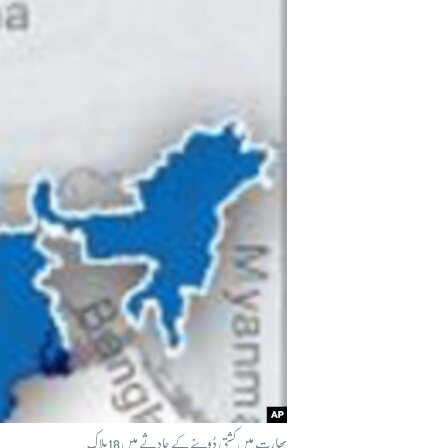
آرٹ
آزادیٔ صحافت
سائنس و ٹیکنالوجی
صحت
دلچسپ و عجیب
ویڈیوز
آڈیو
اسپیشل کوریج
اداریہ
بھارت میں کشتی ڈوبنے کے حادثے میں 18 ہلاک