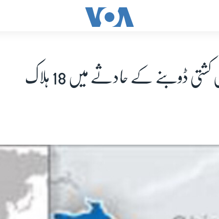
شتی ڈوبنے کے حادثے میں 18 ہلاک