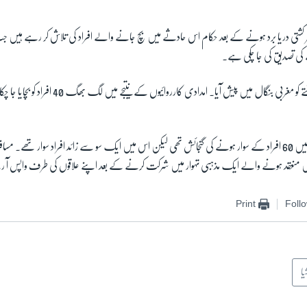
شتی دریا برد ہونے کے بعد حکام اس حادثے میں بچ جانے والے افراد کی تلاش کر رہے ہیں ج
کشتی ڈوبنے کا یہ واقعہ ہفتے کو مغربی بنگال میں پیش آیا۔ ام
حکام کا کہنا ہے کہ کشتی میں 60 افراد کے سوار ہونے کی گنجائش تھی لیکن اس میں ایک سو سے زائد افراد سوار تھے
یں منعقد ہونے والے ایک مذہبی تہوار میں شرکت کرنے کے بعد اپنے علاقوں کی طرف واپس آ
Print
Foll
یا