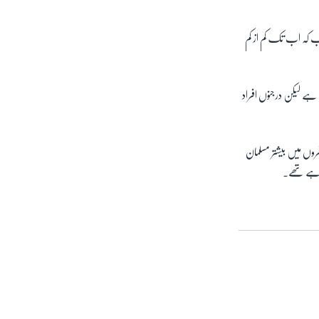
ب کہ اب تک کم از کم
دادی کارروائیوں کے نتیجے میں لگ بھگ 40 افراد کو بچایا جا چکا ہے لیکن درجنوں افراد
۔ مسافروں میں بیشتر مسلمان
 رہے تھے۔