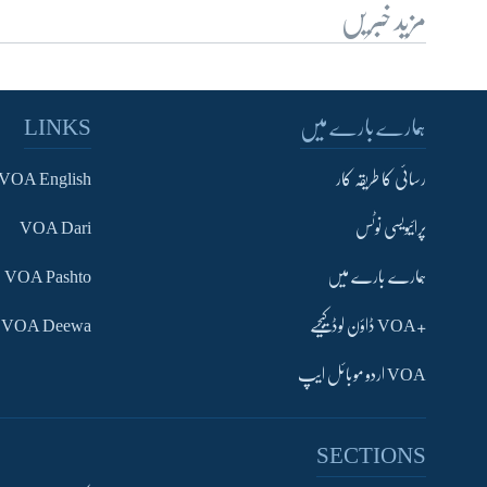
مزید خبریں
ہمارے بارے میں
LINKS
رسائی کا طریقہ کار
VOA English
پرائیویسی نوٹس
VOA Dari
ہمارے بارے میں
VOA Pashto
+VOA ڈاؤن لوڈ کیجیے
VOA Deewa
VOA اردو موبائل ایپ
SECTIONS