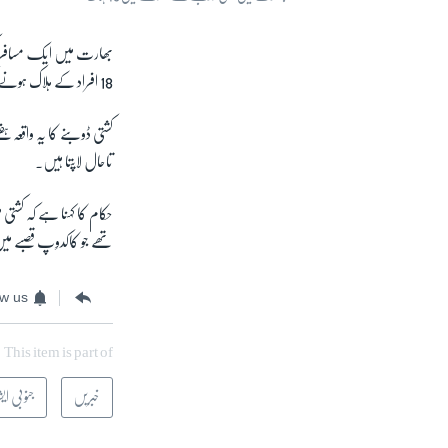
بھارت میں ایک مسافر ک
18 افراد کے ہلاک ہونے کی تصدیق کی جا چکی ہے۔
تاحال لاپتا ہیں۔
تھے جو کاکدوِپ قصبے م
ow us
This item is part of
خبریں
جنوبی ایش