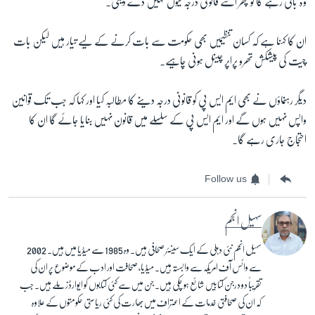
وہ باقی رہے گا تو پھر اسے قانونی درجہ کیوں نہیں دے دیتی۔
ان کا کہنا ہے کہ کسان تنظیمیں بھی حکومت سے بات کرنے کے لیے تیار ہیں لیکن بات
چیت کی پیشکش تھرو پراپر چینل ہونی چاہیے۔
دیگر رہنماؤں نے بھی ایم ایس پی کو قانونی درجہ دینے کا مطالبہ کیا اور کہا کہ جب تک قوانین
واپس نہیں ہوں گے اور ایم ایس پی کے سلسلے میں قانون نہیں بنایا جائے گا ان کا
احتجاج جاری رہے گا۔
Follow us
سہیل انجم
سہیل انجم نئی دہلی کے ایک سینئر صحافی ہیں۔ وہ 1985 سے میڈیا میں ہیں۔ 2002
سے وائس آف امریکہ سے وابستہ ہیں۔ میڈیا، صحافت اور ادب کے موضوع پر ان کی
تقریباً دو درجن کتابیں شائع ہو چکی ہیں۔ جن میں سے کئی کتابوں کو ایوارڈز ملے ہیں۔ جب
کہ ان کی صحافتی خدمات کے اعتراف میں بھارت کی کئی ریاستی حکومتوں کے علاوہ