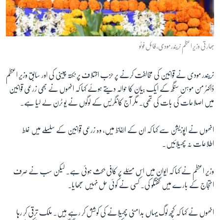
بھارتی وزیر اعظم نریندر مودی، فائل فوٹو
نریندر مودی نے قوانین کی مخالفت کرنے پر حزب اختلاف پر نکتہ چینی کی اور سابق وزیر اعظم
ڈاکٹر من موہن سنگھ کے ایک بیان کا حوالہ دیتے ہوئے کہا کہ انھوں نے بھی زرعی قوانین
میں اصلاحات کی بات کی تھی۔ مگر آج کانگریس کے لوگوں نے یو ٹرن لے لیا ہے۔
انھوں نے اپوزیشن سے کہا کہ ان کے الفاظ میں، وہ زرعی قوانین کے سلسلے میں غلط
اطلاعات نہ پھیلائیں۔
وزیر اعظم نے کہا کہ ایوان میں اس مسئلے پر کافی بحث ہوئی ہے۔ لیکن سب نے صرف
احتجاج کے بارے میں گفتگو کی۔ کسی نے کوئی حل نہیں سجھایا۔
انھوں نے کہا کہ کچھ لوگ یہاں بدامنی پھیلانے کی کوشش کر رہے ہیں۔ ملک ترقی کر رہا