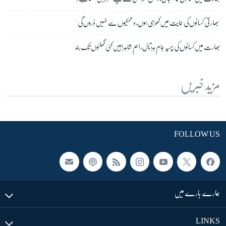
'بھارتی کسانوں کی حمایت میں کھڑی ہوں، دھمکیوں سے نہیں ڈروں گی'
بھارت میں کسانوں کی پہیہ جام ہڑتال، اہم شاہراہیں کئی گھنٹوں تک بند
مزید خبریں
FOLLOW US
ہمارے بارے میں
LINKS