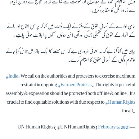
دریں اثنا اقوام متحدہ نے مظاہرین اور حکومت سے کہا ہے کہ وہ احتجاج کے دوران زیادہ
سے زیادہ تحمل کا مظاہرہ کریں۔
عالمی ادارے کے انسانی حقوق کےدفتر نے ایک ٹوئٹ میں کہا کہ پرامن اجتماع اور رائے
کے اظہار کے حقوق کی حقیقی زندگی اور آن لائن دونوں سطحوں پر اجازت ہونی چاہیے۔
بیان میں کہا گیا ہے کہ یہ انتہائی ضروری ہے کہ اس مسئلے کا ایک جائز حل تلاش کیا جائے
جو تمام لوگوں کے انسانی حقوق کا احترام کرے۔
#India
: We call on the authorities and protesters to exercise maximum
restraint in ongoing
#FarmersProtests
. The rights to peaceful
assembly & expression should be protected both offline & online. It's
crucial to find equitable solutions with due respect to
#HumanRights
for all.
February 5, 2021
— UN Human Rights (@UNHumanRights)