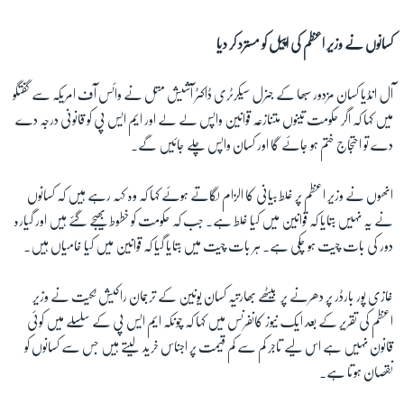
کسانوں نے وزیر اعظم کی اپیل کو مسترد کر دیا
آل انڈیا کسان مزدور سبھا کے جنرل سیکرٹری ڈاکٹر آشیش متل نے وائس آف امریکہ سے گفتگو
میں کہا کہ اگر حکومت تینوں متنازعہ قوانین واپس لے لے اور ایم ایس پی کو قانونی درجہ دے
دے تو احتجاج ختم ہو جائے گا اور کسان واپس چلے جائیں گے۔
انھوں نے وزیر اعظم پر غلط بیانی کا الزام لگاتے ہوئے کہا کہ وہ کہہ رہے ہیں کہ کسانوں
نے یہ نہیں بتایا کہ قوانین میں کیا غلط ہے۔ جب کہ حکومت کو خطوط بھیجے گئے ہیں اور گیارہ
دور کی بات چیت ہو چکی ہے۔ ہر بات چیت میں بتایا گیا کہ قوانین میں کیا خامیاں ہیں۔
غازی پور بارڈر پر دھرنے پر بیٹھے بھارتیہ کسان یونین کے ترجمان راکیش ٹکیت نے وزیر
اعظم کی تقریر کے بعد ایک نیوز کانفرنس میں کہا کہ چونکہ ایم ایس پی کے سلسلے میں کوئی
قانون نہیں ہے اس لیے تاجر کم سے کم قیمت پر اجناس خرید لیتے ہیں جس سے کسانوں کو
نقصان ہوتا ہے۔