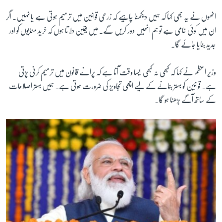
انھوں نے یہ بھی کہا کہ ہمیں دیکھنا چاہیے کہ زرعی قوانین میں ترمیم ہوتی ہے یا نہیں۔ اگر
ان میں کوئی خامی ہے تو ہم انھیں دور کریں گے۔ میں یقین دلاتا ہوں کہ خرید منڈیوں کو اور
جدید بنایا جائے گا۔
وزیر اعظم نے کہا کہ کبھی نہ کبھی ایسا وقت آتا ہے کہ پرانے قانون میں ترمیم کرنی پڑتی
ہے۔ قوانین کو بہتر بنانے کے لیے اچھی تجاویز کی ضرورت ہوتی ہے۔ ہمیں بہتر اصلاحات
کے ساتھ آگے بڑھنا ہو گا۔