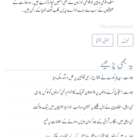
متعدد قومی و بین الاقوامی اداروں نے بھی انھیں ایوارڈز دیے ہیں۔ وہ بھارت کے
صحافیوں کے سب سے بڑے ادارے پریس کلب آف انڈیا کے رکن ہیں۔
This item is part of
خبریں
جنوبی ایشیا
یہ بھی پڑھیے
بھارت: سپریم کورٹ نے متنازع زرعی قوانین پر عمل درآمد روک دیا
بھارت: احتجاج کرنے والوں پر خالصتان تحریک کا الزام، کئی کسانوں کو نوٹس جاری
نئی دہلی: مظاہرین نے لال قلعے پر 'نشان صاحب' لہرا دیا، جھڑپوں میں ایک ہلاکت
نئی دہلی میں ہنگامہ آرائی کے بعد کسان واپس دھرنے کے مقامات پر جمع
بھارت میں کسانوں کا احتجاج، داخلی سلامتی کے لیے خطرہ بن سکتا ہے؟