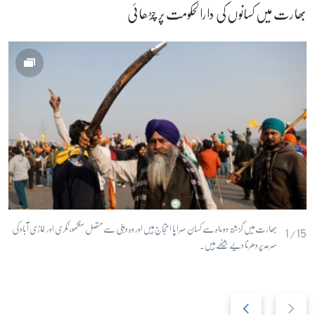
بھارت میں کسانوں کی دارالحکومت پر چڑھائی
بھارت میں گزشتہ دو ماہ سے کسان سراپا احتجاج ہیں اور وہ دہلی سے متصل سنگھو، ٹکری اور غازی آباد کی
1/15
سرحد پر دھرنا دیے بیٹھے ہیں۔
N
P