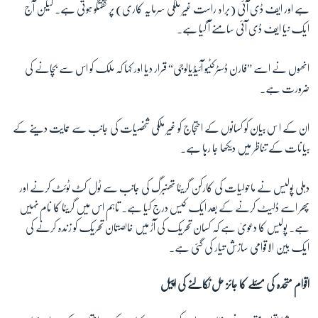
ہے اور ایف ڈی آئی (براہ راست غیر ملکی سرمایہ کاری) پر گفتگو ہوتی ہے۔ لیکن آج
ایک نیا ایف ڈی آئی سامنے آ گیا ہے۔
انھوں نے اسے ”فارن ڈسٹرکٹیو آئیڈیالوجی“ قرار دیا اور کہا کہ ملک کو اس سے بچانے کی
ضرورت ہے۔
ان کے ا س بیان کو کسانوں کے احتجاج کو غیر ملکی شخصیات کی جانب سے حمایت دینے کے
بیانات کے تناظر میں دیکھا جا رہا ہے۔
دہلی پولیس نے ماحولیات کی کارکن گریٹا تھنبرگ کی جانب سے ٹول کٹ ٹوئٹ کرنے اور
پھر اسے ڈلیٹ کرنے کے بعد ایک کیس درج کیا ہے۔ تاہم اس میں گریٹا کا نام نہیں
ہے۔ پولیس کا دعویٰ ہے کہ کسان تحریک کی آڑ میں خالصتان تحریک کو زندہ کرنے کی
ایک بین الاقوامی سازش تیار کی گئی ہے۔
اقوام متحدہ کی مسئلے کا جائز حل نکالنے کی اپیل