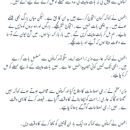
کسانوں سے اپیل کی کہ بات چیت کی مدد سے مسئلے کو حل کرنے کے لیے آگے آئیں۔
انھوں نے کہا کہ کسان احتجاج کر رہے ہیں یہ ان کا حق ہے۔ لیکن وہاں بزرگ بھی بیٹھے
زبان
ہوئے ہیں۔ یہ اچھی بات نہیں ہے۔ احتجاج ختم کیجیے۔ بزرگوں اور دوسروں کو واپس لے
جائیے۔ ہم مل کر بات چیت کریں گے۔ میں بار بار کہہ رہا ہوں۔ میں آج ایوان کے توسط
سے دعوت دیتا ہوں کہ آئیے اور بات کیجیے۔
انھوں نے کہا کہ ہمارے وزیر زراعت نریندر سنگھ تومر کسانوں سے مسلسل بات کر رہے
ہیں۔ ابھی تک کہیں کوئی تناو پیدا نہیں ہوا ہے۔ ہمیں بات چیت کے ذریعے مسئلے کو حل
کرنا چاہیے۔
وزیر اعظم نے زرعی اصلاحات کا دفاع کیا اور کسانوں سے مخاطب ہوتے ہوئے کہا کہ ہمیں
سمجھنا ہو گا کہ ہماری زراعت کو اچھا بنانے کا وقت آ گیا ہے۔ فیصلہ کرنے کا یہی وقت
ہے۔ ہمیں زرعی اصلاحات کو آگے بڑھانا چاہیے۔
انھوں نے کسانوں سے کہا کہ وہ ایک بار ان قوانین کو نافذ کرنے کا وقت دیں۔