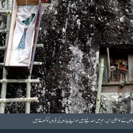
ں کے لواحقین اس رسم میں حصہ لیتے ہیں اور اپنے پیاروں کی قبروں کو کھولتے ہیں