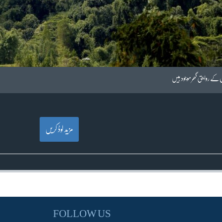
ے روایتی گھر موجود ہیں
مزید لوڈ کریں
FOLLOW US