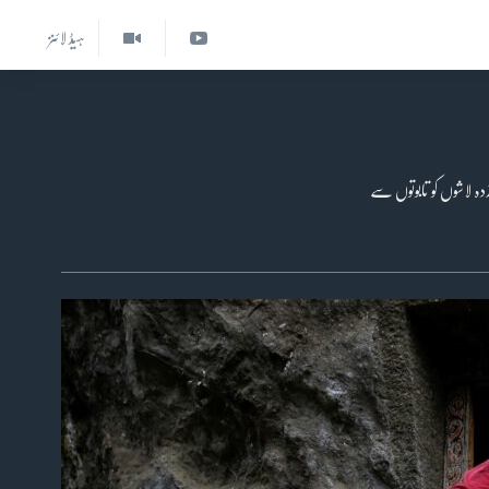
ہیڈ لائنز
ہ لاشوں کو تابوتوں سے