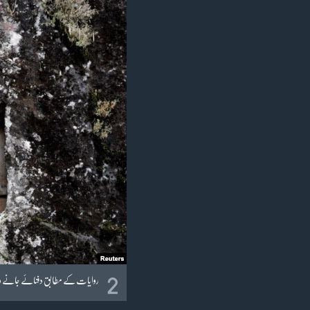
2
روایات کے مطابق دفنائے جانے والو