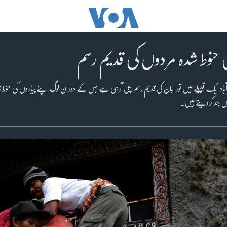
یں حنوط شدہ مردوں کی قدیم رسم
باد ایک قبیلے میں توراجان کی قدیم رسم چلی آرہی ہے جس کے دوران لوگ اپنے پیاروں کی حنوط زد
ں بند کردیتے ہیں۔