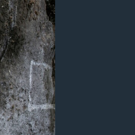
آرٹ
آزادیٔ صحافت
سائنس و ٹیکنالوجی
صحت
دلچسپ و عجیب
ویڈیوز
آڈیو
اسپیشل کوریج
اداریہ