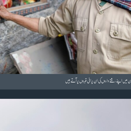
ن میں اپنے رشتے داروں کی ان پرانی قبروں پر آتے ہیں