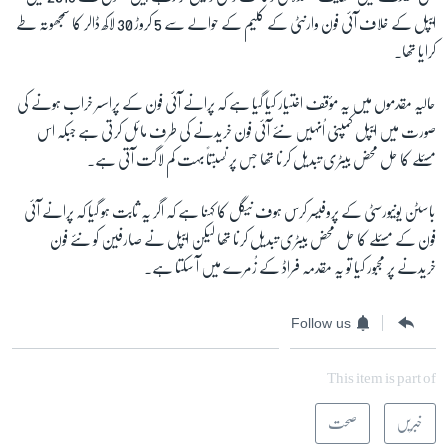
ایپل کے خلاف آئی فون وارنٹی کے کلیم کے حوالے سے
5
کروڑ
30
لاکھ ڈالر کا سمجھوتہ طے
کرایا تھا۔
حالیہ مقدموں میں یہ مؤقف اختیار کیا گیا ہے کہ پرانے آئی فون کے پراسسر خراب ہونے کی
صورت میں ایپل کمپنی اُنہیں نئے آئی فون خریدنے کی طرف مائل کرتی ہے جبکہ اس
مسئلے کا حل محض بیٹری تبدیل کرنا تھا جس پر نسبتاً بہت کم لاگت آتی ہے۔
باسٹن یونیورسٹی کے پروفیسر کرس ہوف نیگل کا کہنا ہے کہ اگر یہ ثابت ہو گیا کہ پرانے آئی
فون کے مسئلے کا حل محض بیٹری تبدیل کرنا تھا لیکن ایپل نے صارفین کو نئے فون
خریدنے پر مجبور کیا تو یہ مقدمہ فراڈ کے زُمرے میں آ سکتا ہے۔
Follow us
This item is part of
خبریں
صحت