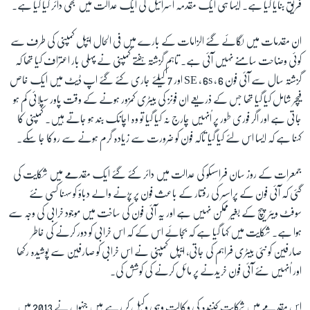
فریق بنایا گیا ہے۔ ایسا ہی ایک مقدمہ اسرائیل کی ایک عدالت میں بھی دائر کیا گیا ہے۔
ان مقدمات میں لگائے گئے الزامات کے بارے میں فی الحال ایپل کمپنی کی طرف سے
زبان
کوئی وضاحت سامنے نہیں آئی ہے۔ تاہم گزشتہ ہفتے کمپنی نے پہلی بار اعتراف کیا تھا کہ
گزشتہ سال سے آئی فون
6
،
6s
،
SE
اور
7
کیلئے جاری کئے گئے اپ ڈیٹ میں ایک خاص
فیچر شامل کیا گیا تھا جس کے ذریعے ان فونز کی بیٹری کمزور ہونے کے وقت پاور سپلائی کم ہو
جاتی ہے اور اگر فوری طور پر اُنہیں چارج نہ کیا گیا تو وہ اچانک بند ہو جاتے ہیں۔ کمپنی کا
کہنا ہے کہ ایسا اس لئے کیا گیا تاکہ فون کو ضرورت سے زیادہ گرم ہونے سے روکا جا سکے۔
جمعرات کے روز سان فراسسکو کی عدالت میں دائر کئے گئے ایک مقدمے میں شکایت کی
گئی کہ آئی فون کے پراسسر کی رفتار کے باعث فون پر پڑنے والے دباؤ کو سہنا کسی نئے
سوفٹ ویئر پیچ کے بغیر ممکن نہیں ہے اور یہ آئی فون کی ساخت میں موجود خرابی کی وجہ سے
ہوا ہے۔ شکایت میں کہا گیا ہے کہ بجائے اس کے کہ اس خرابی کو دور کرنے کی خاطر
صارفین کو نئی بیٹری فراہم کی جاتی، ایپل کمپنی نے اس خرابی کو صارفین سے پوشیدہ رکھا
اور اُنہیں نئے آئی فون خریدنے پر مائل کرنے کی کوشش کی۔
اس مقدمے میں شکایت کنندہ کی وکالت وہی وکیل کر رہے ہیں جنہوں نے
2013
میں