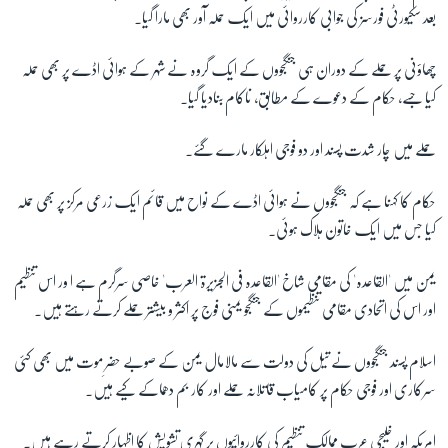
بعد سکیورٹی فورسز کی جوابی کارروائی میں ایک حملہ آور بھی مارا گیا۔
زبان
چھاؤنی پر حملے کے دوران ہی جنگجووں کے ایک گروہ نے شہر کے ہوائی اڈے پر بھی حملہ
کیا جسے، حکام کے دعوے کے مطابق، ناکام بنادیا گیا۔
حملے میں چار شدت پسند اور دو فوجی اہلکار مارے گئے۔
حکام کا کہنا ہے کہ جنگجووں نے ہوائی اڈے کے نواح میں قائم ایک زرعی مرکز پر بھی حملہ
کیا جس میں ایک خاتون ہلاک ہوئی۔
یمن میں 'القاعدہ' کی مقامی شاخ 'القاعدہ فی الجزیرۃ العرب' خاصی سرگرم ہے ا ور اس تنظیم
اور اس کی اتحادی مقامی تنظیموں کے جنگجو یمنی فوج پر اکثر و بیشتر حملے کرتے رہتے ہیں۔
اسلام پسند جنگجووں نے تیل کی دولت سے مالامال یمن کے صوبے حضرِ موت میں بھی کئی
سرکاری اور فوجی حکام پر کامیاب قاتلانہ حملے اور کار بم دھماکے کیے ہیں۔
امریکہ اور خلیجی عرب ممالک تنظیم کی کارروائیوں پر گہری تشویش کا اظہار کرتے رہے ہیں۔