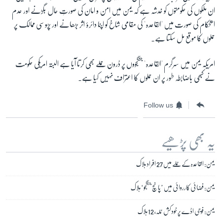
ان ملکوں کی حکومتوں کو خدشہ ہے کہ یمن میں امن و امان کی صورتِ حال بگڑنے اور عدم
استحکام کی صورت میں 'القاعدہ' کی مقامی شاخ کو اپنا دائرۂ اثر بڑھانے اور پڑوسی ممالک پر
حملوں کا موقع مل سکتا ہے۔
امریکہ یمن میں سرگرم 'القاعدہ' جنگجووں پر ڈرون حملے بھی کرتا آیا ہے البتہ امریکی حکومت
نے کبھی باضابطہ طور پر ان حملوں کا اعتراف نہیں کیا ہے۔
Follow us
یہ بھی پڑھیے
یمن: القاعدہ کے حملے میں 27 افراد ہلاک
یمن: فضائی کارروائی میں ’پانچ جنگجو‘ ہلاک
یمن: فوجی اڈے پر خودکش حملہ، 12 ہلاک