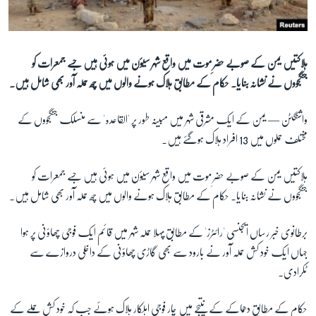
آرٹ
آزادیٔ صحافت
سائنس و ٹیکنالوجی
ہلاکتیں یمن کے صوبے حضرِ موت میں واقع شہر سیؤن میں ہوئی ہیں جسے جمعرات کو
جنگجووں نے نشانہ بنایا۔ حکام کے مطابق ہلاک ہونے والوں میں چھ حملہ آور بھی شامل ہیں۔
صحت
دلچسپ و عجیب
واشنگٹن —
یمن کے ایک مشرقی شہر میں مبینہ طور پر 'القاعدہ' سے منسلک جنگجووں کے
ویڈیوز
مختلف حملوں میں 13 افراد ہلاک ہوگئے ہیں۔
آڈیو
ہلاکتیں یمن کے صوبے حضرِ موت میں واقع شہر سیؤن میں ہوئی ہیں جسے جمعرات کو
اسپیشل کوریج
جنگجووں نے نشانہ بنایا۔ حکام کے مطابق ہلاک ہونے والوں میں چھ حملہ آور بھی شامل ہیں۔
اداریہ
برطانوی خبر رساں ایجنسی 'رائٹرز' کے مطابق پہلا حملہ شہر میں قائم ایک فوجی چھاؤنی پر ہوا
جہاں ایک خود کش حملہ آور نے بارود سے بھی گاڑی چھاؤنی کے داخلی دروازے سے
Learning English
ٹکرادی۔
FOLLOW US
حکام کے مطابق دھماکے کے نتیجے میں چار فوجی اہلکار ہلاک ہوئے جب کہ خود کش حملے کے