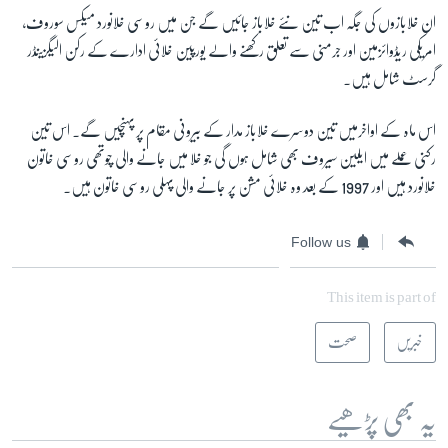
ان خلابازوں کی جگہ اب تین نئے خلاباز جائیں گے جن میں روسی خلانورد میکس سوروف،
امریکی ریڈوائزمین اور جرمنی سے تعلق رکھنے والے یورپین خلائی ادارے کے رکن الیگزینڈر
زبان
گرسٹ شامل ہیں۔
اس ماہ کے اواخرمیں تین دوسرے خلاباز مدار کے بیرونی مقام پر پہنچیں گے۔ اس تین
رکنی عملے میں ایلین سیروف بھی شامل ہوں گی جو خلا میں جانے والی چوتھی روسی خاتون
خلانورد ہیں اور 1997 کے بعد وہ خلائی مشن پر جانے والی پہلی روسی خاتون ہیں۔
Follow us
This item is part of
خبریں
صحت
یہ بھی پڑھیے