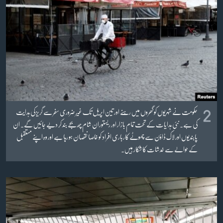
زبان
2
​حکومت نے شہریوں کو گھروں میں رہنے اور تین اپریل تک غیر ضروری سفر سے گریز کی ہدایت
کی ہے۔ نئی ہدایات کے تحت تمام بازار اور ریستوران شام چھ بجے بند کر دیے جائیں گے۔ ان
پابندیوں اور لاک ڈاؤن سے چھوٹے کارباری افراد کو خاصا نقصان ہو رہا ہے اور وہ اپنے مستقبل
کے حوالے سے خدشات کا شکار ہیں۔