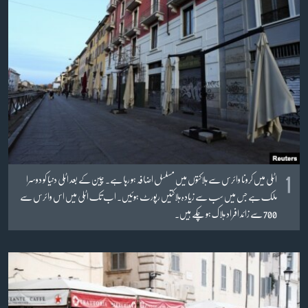
آرٹ
آزادیٔ صحافت
سائنس و ٹیکنالوجی
صحت
دلچسپ و عجیب
ویڈیوز
آڈیو
1
اٹلی میں کرونا وائرس سے ہلاکتوں میں مسلسل اضافہ ہو رہا ہے۔ چین کے بعد اٹلی دنیا کو دوسرا
اسپیشل کوریج
ملک ہے جس میں سب سے زیادہ ہلاکتیں رپورٹ ہوئیں۔ اب تک اٹلی میں اس وائرس سے
اداریہ
700 سے زائد افراد ہلاک ہو چکے ہیں۔
Learning English
FOLLOW US