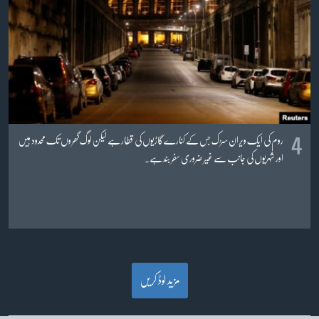
4
روم کی ایک ویران سڑک جس کے کنارے گاڑیوں کی قطار ہے لیکن لوگ گھروں تک محدود ہیں
اور شہریوں کی جانب سے غیر ضروری سفر بند ہے۔
مزید لوڈ کریں