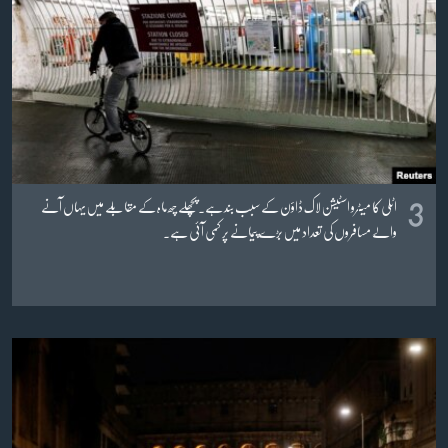
3
اٹلی کا میٹرو اسٹیشن لاک ڈاؤن کے سبب بند ہے۔ پچھلے چھ ماہ کے مقابلے میں یہاں آنے
والے مسافروں کی تعداد میں بڑے پیمانے پر کمی آئی ہے۔