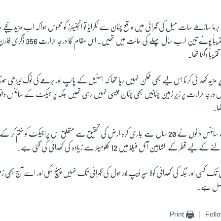
ما ساڑھے سات میل کی گہرائی میں واقع چٹان سے ٹکرایا تو انجنیئرز کو محسوس ہوا کہ اب مزید نیچے 
گہرائی میں موجود چٹانیں تقریباً پونے تین ار
باً دگنا تھا۔
پر مزید کھدائی کرنا اس لیے بھی ممکن نہیں رہا تھا کہ اسٹیل کے پائپ اور برمے کی نوک ٹیڑھی ہون
درجۂ حرارت پر زیرِ زمین چٹانیں بھی چٹان جیسی نہیں رہی تھیں بلکہ پراجیکٹ کے سائنس دانو
ھا۔
یہ ذکر ہے 1992 کا جب سائنس دانوں نے 20 سال سے جاری کرہ ارض کی تحقیق سے متعلق اس پراجیکٹ کو خت
ر کے الشاہین آئل فیلڈ میں 12 کلومیٹر سے زیادہ کی کھدائی کی گئی ہے۔
 تک کسی اور جگہ کی کھدائی کولا سپر ڈیپ بور ہول کی گہرائی تک نہیں پہنچ سکی اور اسے آج 
حاصل ہے۔
Print
Foll