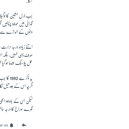
سکا۔
جب ڈرل مشین کا نوکیلا بر
دانوں کے اندازے سے تقری
اتنے زیادہ درجۂ حرارت 
صرف یہی نہیں، بلکہ اس 
عمل پلاسٹک جیسا ہو گیا ت
اگرچہ اس کے بعد تیل نکالنے کے لیے قط
لیکن اس کے باوجود ابھی
گہرے سوراخ کا درجہ 
ow us