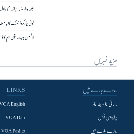
تین ہزار سال پرانی ممی بول
کوئی چار کروڑ شلنگ کا یہ مسئ
لائسنس پلیٹ ’آئی ایم گاڈ‘ جا
مزید خبریں
ہمارے بارے میں
LINKS
رسائی کا طریقہ کار
VOA English
پرائیویسی نوٹس
VOA Dari
ہمارے بارے میں
VOA Pashto