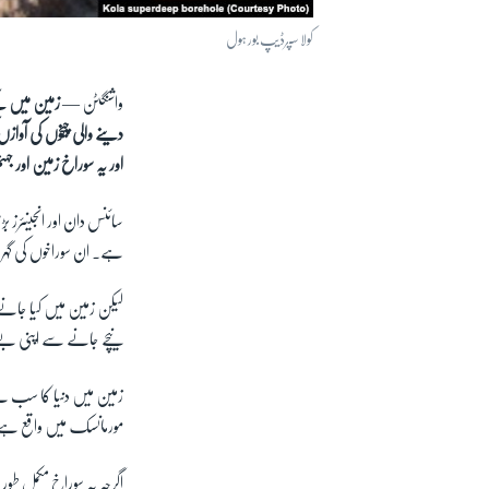
کولا سپرڈیپ بور ہول
واشنگٹن —
زمین میں کی
دینے والی چیخوں کی آوا
اور یہ سوراخ زمین اور 
سائنس دان اور انجینئرز
ہے۔ ان سوراخوں کی گہرا
لیکن زمین میں کیا جانے
نیچے جانے سے اپنی بے بسی
زمین میں دنیا کا سب سے
مورمانسک میں واقع ہ
اگرچہ یہ سوراخ مکمل طور