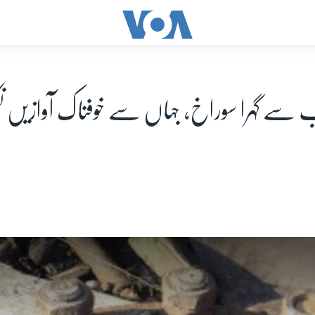
 سے گہرا سوراخ، جہاں سے خوفناک آوازیں نک