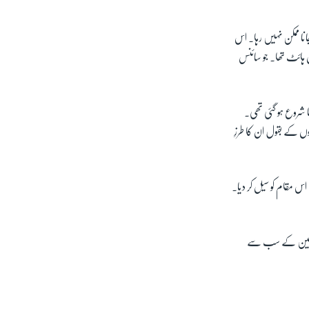
جانا ممکن نہیں رہا۔ اس
ب سال پہلے کی حالت میں تھیں۔ اس مقام کا درجہ حرارت 356 ڈگری فارن ہائٹ تھا۔ جو سائنس
ا شروع ہو گئی تھی۔
ں کے بقول ان کا طرزِ
م کر کے اس مقام کو سیل کر دیا۔
بھی زمین کے سب سے