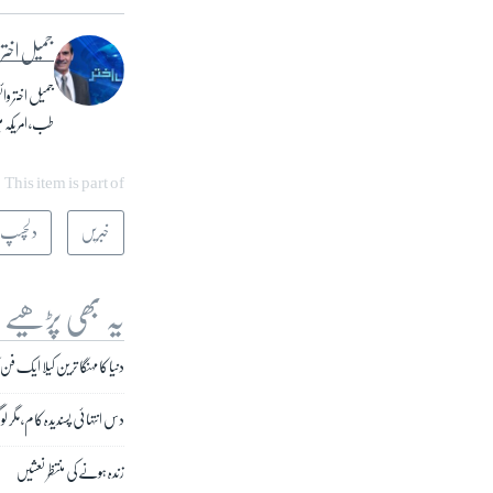
جمیل اختر
جمیل اختر وا
طب، امریکہ م
This item is part of
خبریں
دلچسپ 
یہ بھی پڑھیے
دنیا کا مہنگا ترین کیلا ایک فن کا
دس انتہائی پسندیدہ کام، مگر
زندہ ہونے کی منتظر نعشیں