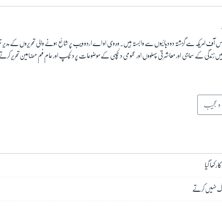
ئس آف امریکہ سے گزشتہ دو دہائیوں سے وابستہ ہیں۔ وہ وی او اے اردو ویب پر شائع ہونے والی تحریروں کے مدیر 
یں زندگی کے سماجی اور معاشرتی پہلووں اور عمومی دلچسپی کے موضوعات پر دلچسپ اور عام فہم مضامین تحریر کرت
و عجیب
ر کھا گیا
 لوگ نہیں کرتے