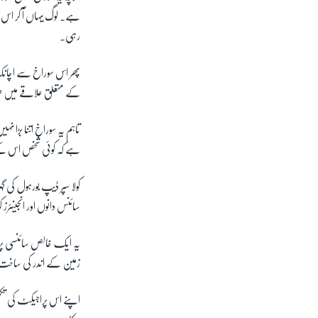
رہی۔
پھر اس سوراخ سے اچانک 
کے متعلق علاقے میں طرح
تاہم یہ سوراخ اتنا بڑا ن
ہے کہ کوئی شخص اس کے 
کولا سپر ڈیپ بورہول کی 
سائنس دانوں اور انجینئرز کو 20 سال کا عرصہ لگا، کیونکہ اس مقام پر زمین کے نیچے کی تہیں چٹانی تھیں، جن میں سوراخ کرنا آسان نہیں
یہ ایک خالص سائنسی پرا
زمین کے اندر کی ساخت کی