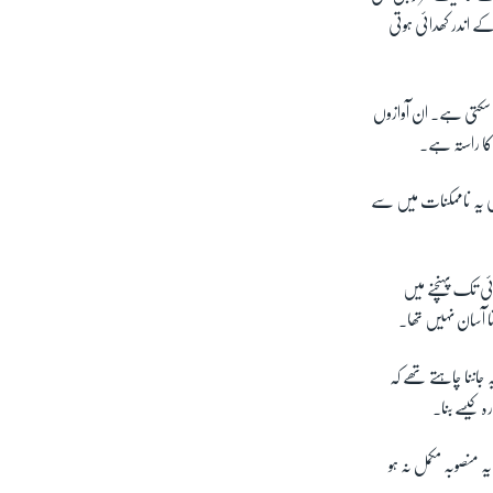
لچسپی سے دیکھتے ہیں جہاں لگ بھگ 20 سال تک زمین کے اندر کھدائی ہوتی
مل سکتی ہے۔ ان آوازوں
کا راستہ ہے۔
بھی یہ ناممکنات میں سے
ئی تک پہنچنے میں
جاننا چاہتے تھے کہ
 کیسے بنا۔
ے تھے۔ لیکن یہ منصوبہ مکمل نہ ہو