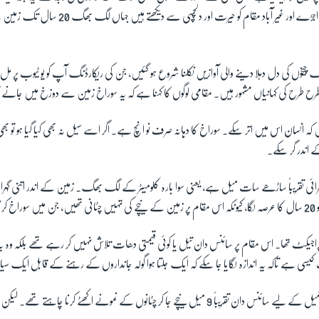
ہے۔ لوگ یہاں آ کر اس اجڑے اور غیر آباد مقام کو حیرت اور د
چیخوں کی دل دہلا دینے والی آوازیں نکلنا شروع ہو گئیں، جن کی ریکارڈنگ آپ کو یو ٹیوب پر 
 طرح کی کہانیاں مشہور ہیں۔ مقامی لوگوں کا کہنا ہے کہ یہ سوراخ زمین سے دوزخ میں جانے 
ہیں کہ انسان اس میں اتر سکے۔ سوراخ کا دہانہ صرف نو انچ ہے۔ اگر اسے سیل نہ بھی کیا گیا ہو تو 
اندر گر سکے۔
گہرائی تقریباً ساڑھے سات میل ہے، یعنی سوا بارہ کلومیٹر کے لگ بھگ۔ زمین کے اندر اتنی گہرا
 تھا۔
جیکٹ تھا۔ اس مقام پر سائنس دان تیل یا کوئی قیمتی دھات تلاش نہیں کر رہے تھے بلکہ وہ یہ 
سی ہے تاکہ یہ اندازہ لگایا جا سکے کہ ایک جلتا ہوا گولہ جانداروں کے رہنے کے قابل ایک سیارہ
اپنے اس پراجیکٹ کی تکمیل کے لیے سائنس دان تقریباً 9 میل نیچے جا کر چٹانوں کے نمونے اکھٹے کرنا چاہت