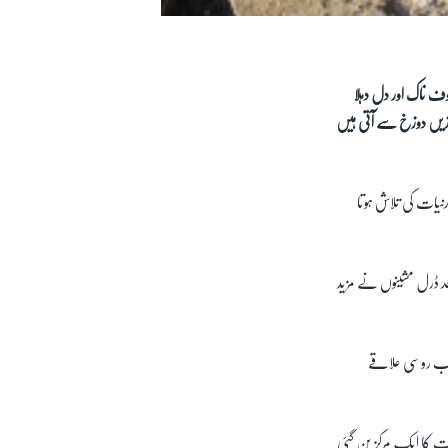
ف ناک اور دل دہلا
وازیں دوزخ سے آتی ہیں
نیات کی تلاش ہوتا
عد ڈرل مشینوں نے مزید
ریب روسی علاقے
حت کا ایک مرکز بن گئی