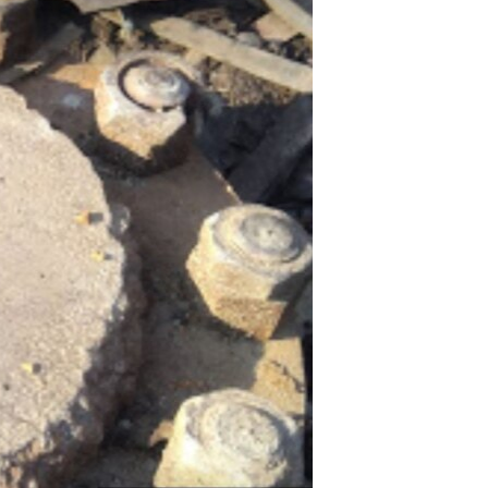
آرٹ
آزادیٔ صحافت
سائنس و ٹیکنالوجی
صحت
دلچسپ و عجیب
ویڈیوز
آڈیو
اسپیشل کوریج
اداریہ