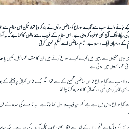
ے جانے والے سب سے گہرے سوراخ کو سائنس دانوں نے بند کر دیا تھا، لیکن اس مقام سے خو
زں کی ریکارڈنگ آج بھی خوفزدہ کر دیتی ہے۔ اس مقام کے قریب رہنے والوں کا کہنا ہے کہ یہ آ
جہنم کے درمیان ایک راستہ ہے۔ تاہم سائنس اسے تسلیم نہیں کرتی۔
 بڑی بڑی مشینوں سے زمین میں گہرے گہرے سوراخ کرتے ہیں جن کا مقصد عموماً تیل، گیس یا معد
ئی عموماً میلوں میں ہوتی ہے۔
 والا سب سے گہرا سوراخ خالص سائنسی تحقیق کے لیے تھا۔ مگر ایک خاص گہرائی پر پہنچنے کے ب
 ظاہر کر دی تھی اور کھدائی کا کام بند کرنا پڑا تھا۔
 گہرا سوراخ روس میں ہے جسے' کولا سپر ڈیپ بور ہول' کہا جاتا ہے۔ یہ ناروے کی سرحد کے ق
ے۔
 پر سیل کر دیا گیا ہے لیکن اس کے اندر سے چیخوں جیسی خوف ناک آوازوں کی وجہ سے یہ جگہ سیا