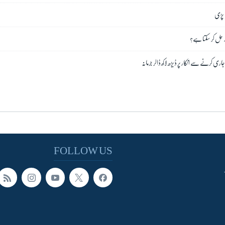
 پڑی
لہ حل کر سکتا ہے؟
ری کرنے سے انکار پر ڈیڑھ لاکھ ڈالر جرمانہ
FOLLOW US