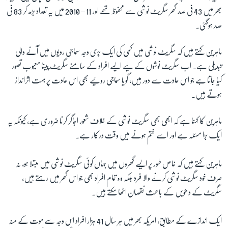
بھر میں
43
فی صد گھر سگریٹ نوشی سے محفوظ تھے اور
2010 – 11
میں یہ تعداد بڑھ کر
83
فی
صد ہوگئی۔
زبان
ماہرین کہتے ہیں کہ سگریٹ نوشی میں کمی کی ایک بڑی وجہ سماجی رویوں میں آنے والی
تبدیلی ہے۔ اب سگریٹ نوشوں کے لیے ایسے افراد کے سامنے سگریٹ پینا معیوب تصور
کیا جاتا ہے جو اس عادت سے دور ہیں، گویا سماجی روئیے بھی اس عادت پر بہت اثرانداز
ہوتے ہیں۔
ماہرین کا کہنا ہے کہ ابھی بھی سگریٹ نوشی کے خلاف شعور اجاگر کرنا ضروری ہے، کیونکہ یہ
ایک بڑا مسئلہ ہے اور اسے ختم ہونے میں وقت درکار ہے۔
ماہرین کہتے ہیں کہ خاص طور پر ایسے گھروں میں جہاں کوئی سگریٹ نوشی میں مبتلا ہو، نہ
صرف خود سگریٹ نوشی کرنے والا فرد بلکہ وہ تمام افراد بھی جو اس گھر میں رہتے ہیں،
سگریٹ کے دھویں کے باعث نقصان اٹھا سکتے ہیں۔
ایک اندازے کے مطابق، امریکہ بھر میں ہر سال
41
ہزار افراد اس وجہ سے موت کے منہ