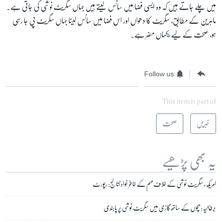
میں چلے جاتے ہیں کہ وہ ایسی فضا میں سانس لیتے ہیں جہاں سگریٹ نوشی کی جاتی ہے۔
ماہرین کے مطابق، سگریٹ کا دھواں اور اس فضا میں سانس لینا جہاں سگریٹ پی جا رہی
ہو، صحت کے لیے یکساں مضر ہے۔
Follow us
This item is part of
خبریں
صحت
یہ بھی پڑھیے
امریکہ، سگریٹ نوشی کے خلاف مہم کے خاطر خواہ نتائج: رپورٹ
برطانیہ: بچوں کے ساتھ گاڑی میں سگریٹ نوشی پر پابندی