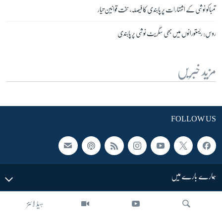
تمباکو نوشی کے اشتہارات پر پابندی کا فیصلہ، سخت قوانین تیار
روس: ریستورانوں میں بھی سگریٹ نوشی پر پابندی
مزید خبریں
FOLLOW US
ہمارے بارے میں
ہیڈ لائنز
LINKS