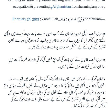
occupation & preventing
#Afghanistan
from harming anyone.
— Zabihullah (ذبیح الله م ) (@Zabihullah_4)
February 24, 2019
دوسری طرف امریکی عہدیدار طالبان کے نائب امیر برادر سے بات چیت کرنے میں دلچسپی
رکھتے ہیں کیونکہ ان کا خیال ہے کہ ملا برادر طالبان پر اپنے اثر و رسوخ کی وجہ سے افغان
تنازع کے حل کے لیے مشکل معاملات پر بات چیت کر سکتے ہیں۔
دوسری طرف طالبان نے اس بات کی تصدیق نہیں کی کہ آیا ملا برادر قطر مذاکرات میں
طالبان وفد کی قیادت کریں گے یا نہیں۔
طالبان تحریک کے بانیوں میں شامل ملا برادر گزشتہ کئی سال پاکستان میں قید رہے اور
انہیں گزشتہ سال اکتوبر میں رہا کیا گیا تھا اور بعد ازاں طالبان نے انہیں قطر کے سیاسی دفتر
کا سربراہ مقرر کر دیا تھا۔ پاکستانی حکام کے بقول ان کی رہائی امریکہ کی درخواست پر عمل
میں آئی تھی جسے افغان تنازع کے حل کے لیے ہونے والی بات چیت تیز کرنے کی
کوششوں کا حصہ قرار دیا گیا تھا۔