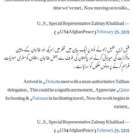
time we’ve met. Now moving on to talks.
زبان
— U.S. Special Representative Zalmay Khalilzad
(@US4AfghanPeace)
February 25, 2019
قبل ازیں خلیل زاد نے ٹوئٹر پر ایک بیان میں قطر میں امریکہ اور طالبان کے مابین
مذاکرات کی میزبانی کرنے اور پاکستان کی طرف سے بعض طالبان رہنماؤں کو سفری سہولیات
فراہم کرنے پر دونوں ملکوں کو سراہا ہے۔
Arrived in
#Doha
to meet with a more authoritative Taliban
delegation. This could be a significant moment. Appreciate
#Qatar
for hosting &
#Pakistan
in facilitating travel. Now the work begins in
earnest.
— U.S. Special Representative Zalmay Khalilzad
(@US4AfghanPeace)
February 25, 2019