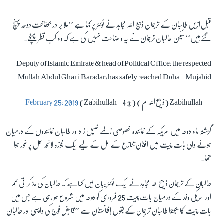
قبل ازیں طالبان کے ترجمان ذبیع اللہ مجاہد نے ٹوئٹر پر کہا ہے ’’ملا برادر بحفاظت دوحہ پہنچ
گئے ہیں‘‘ لیکن طالبان ترجمان نے یہ و ضاحت نہیں کی ہے کہ وہ کب قطر پہنچے۔
Deputy of Islamic Emirate & head of Political Office, the respected
Mullah Abdul Ghani Baradar, has safely reached Doha - Mujahid
— Zabihullah (ذبیح الله م ) (@Zabihullah_4)
February 25, 2019
گزشتہ ماہ دوحہ میں امریکہ کے نمائندہ خصوصی زلمے خلیل زاد اور طالبان نمائندوں کے درمیان
ہونے والی بات چیت میں افغان تنازع کے حل کے لیے ایک مجوزہ لائحہ عمل پر غور ہوا
تھا۔
طالبان کے ترجمان ذبیح اللہ مجاہد نے ایک ٹوئٹر یبان میں کہا ہے کہ طالبان کی مذاکراتی ٹیم
اور امریکی وفد کے درمیان بات چیت 25 فروری کو دوحہ میں شروع ہو رہی ہے جس میں
بات چیت کا ایجنڈا طالبان ترجمان کے بقول اٖفغانستان سے ’’قابض فوج کی واپسی اور طالبان