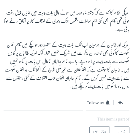
امریکی حکام کا کہنا ہے کہ گزشتہ ماہ دوحہ میں ہونے والی بات چیت میں نمایاں پیش رفت
ہوئی تھی تاہم ابھی کئی اہم معاملات بشمول جنگ بندی کے اوقات کار پر اتفاق رائے ہونا
باقی ہے۔
امریکہ اور طالبان کے درمیان اب تک بات چیت کے متعدد دور ہو چکے ہیں تاہم افغان
حکومت کا کوئی بھی نمائندہ ان مذکرات میں شریک نہیں تھا۔ گو کہ امریکہ طالبان پر کابل
حکومت سے بات چیت پر زور دیے رہا ہے تاہم طالبان تاحال اس بات پر آمادہ نہیں
ہیں۔ طالبان کا موقف ہے کہ افغانستان سے غیر ملکی افواج کے انخلا تک وہ افغان حکومت
سے بات چیت نہیں کریں گے۔ تاہم طالبان افغان حزب اختلاف کے کئی رہنماؤں سے
رواں ماہ ماسکو میں بات چیت کر چکے ہیں۔
Follow us
This item is part of
خبریں
جنوبی ایشیا