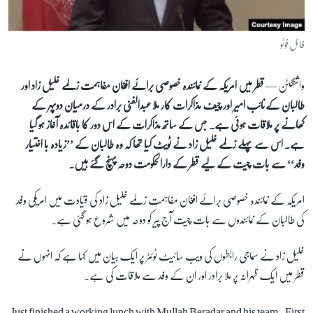
آرٹ
آزادیٔ صحافت
فائل فوٹو
سائنس و ٹیکنالوجی
واشنگٹن —
قطر میں امریکہ کے نمائندہ خصوصی برائے افغان مفاہمت زلمے خلیل زاد اور
صحت
طالبان کےنائب امیر اور چیف مذاکرات کار ملا عبدالغنی برادر کے درمیان دوپہر کے
دلچسپ و عجیب
کھانے پر ملاقات ہوئی ہے۔ جس کے ساتھ مذاکرات کے اس دور کا باقائدہ آغاز ہو گیا
ویڈیوز
ہے۔ اس سے پہلے زلمے خلیل زاد نے ٹویٹ کیا تھا کہ وہ طالبان کے ’’زیادہ با اختیار
آڈیو
وفد‘‘ سے بات چیت کے لیے قطر کے دارالحکومت دوحہ پہنچ گئے ہیں۔
اسپیشل کوریج
امریکہ کے نمائندہ خصوصی برائے افغان مفاہمت زلمے خلیل زاد کی قیادت میں امریکی وفد
اداریہ
کی طالبان کے نمائندوں سے بات چیت آج پیر کو دوحہ میں شروع ہو گئی ہے۔
Learning English
خلیل زاد نے سماجی رابطوں کی ویب سائیٹ ٹوئٹر پر ایک بیان میں کہا ہے کہ انہوں نے
قطر میں ایک ظہرانہ پر ملا برادر اور ان کے وفد سے ملاقات کی ہے۔
FOLLOW US
Just finished a working lunch with Mullah Beradar and his team. First