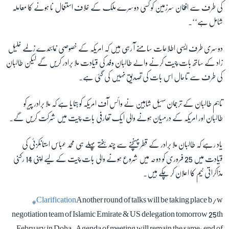
کی طرف سے افغان سرزمین کو کسی دوسرے ملک کے خلاف استعمال نا ہونے کا معاملہ
شامل ہے‘‘۔
دوسری طرف ایسی اطلاعات سامنے آ رہی ہیں کہ امریکہ کے خصوصی نمائندے زلمے خلیل
زاد کے ساتھ بات چیت کرنے والے طالبان وفد کی قیادت ملا برادر کریں گے لیکن طالبان
کی طرف سے تاحال اس بات کی تصدیق نہیں کی گئی ہے۔
تاہم طالبان کے ترجمان سہیل شاہین نے وائس آف امریکہ کو بتایا ہے کہ ملا برادر پیر کو
طالبان اور امریکہ کے درمیان ہونے والی ایک تعارفی بات چیت میں شرکت کریں گے۔
یاد رہے کہ طالبان ملا برادر کے قطر پہنچنے سے چند ہفتے پہلے ہی محمد عباس استانکزئی کی
قیادت میں 25 فروری کو دوحہ میں شروع ہونے والی بات چیت کے لیے اپنی 14 رکنی
مذاکراتی ٹیم کا اعلان کر چکے ہیں۔
#Clarification
Another round of talks will be taking place b/w
negotiation team of Islamic Emirate & US delegation tomorrow 25th
February in Doha.Agenda of meeting will remain the same: end of