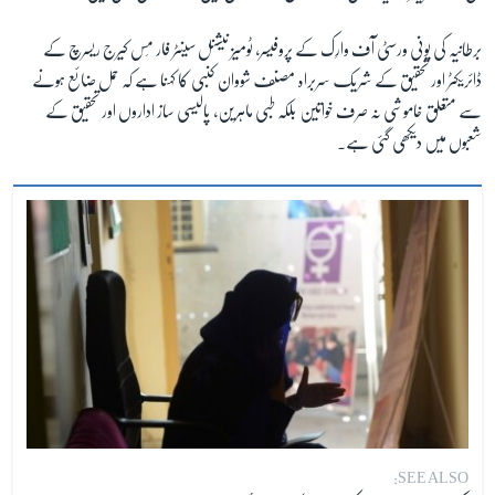
برطانیہ کی یونی ورسٹی آف وارِک کے پروفیسر، ٹومیز نیشنل سینٹر فار مِس کیرج ریسرچ کے
ڈائریکٹر اور تحقیق کے شریک سربراہ مصنف شووان کنبی کا کہنا ہے کہ حمل ضائع ہونے
سے متعلق خاموشی نہ صرف خواتین بلکہ طبی ماہرین، پالیسی ساز اداروں اور تحقیق کے
شعبوں میں دیکھی گئی ہے۔
SEE ALSO: