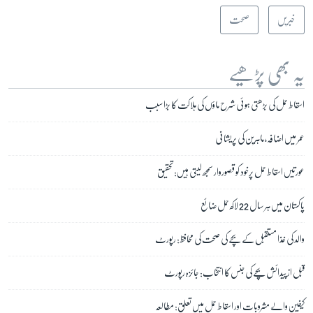
خبریں
صحت
یہ بھی پڑھیے
اسقاط حمل کی بڑھتی ہوئی شرح ماؤں کی ہلاکت کا بڑا سبب
عمر میں اضافہ، ماہرین کی پریشانی
عورتیں اسقاط حمل پرخود کو قصوروار سمجھ لیتی ہیں: تحقیق
پاکستان میں ہر سال 22 لاکھ حمل ضائع
والد کی غذا مستقبل کے بچے کی صحت کی محافظ: رپورٹ
قبل از پیدائش بچے کی جنس کا انتخاب: جائزہ رپورٹ
کیفین والے مشروبات اور اسقاط حمل میں تعلق: مطالعہ