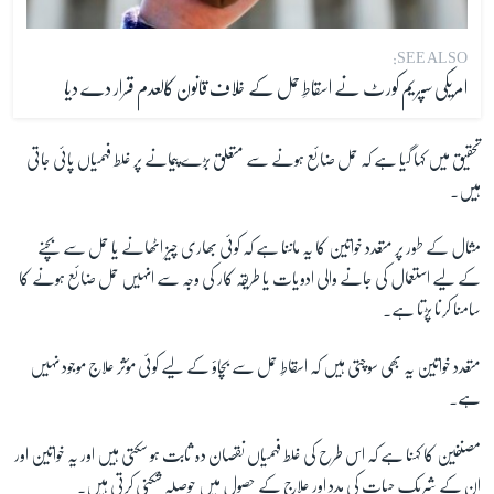
SEE ALSO:
امریکی سپریم کورٹ نے اسقاطِ حمل کے خلاف قانون کالعدم قرار دے دیا
تحقیق میں کہا گیا ہے کہ حمل ضائع ہونے سے متعلق بڑے پیمانے پر غلط فہمیاں پائی جاتی
ہیں۔
مثال کے طور پر متعدد خواتین کا یہ ماننا ہے کہ کوئی بھاری چیز اٹھانے یا حمل سے بچنے
کے لیے استعمال کی جانے والی ادویات یا طریقہ کار کی وجہ سے انہیں حمل ضائع ہونے کا
سامنا کرنا پڑتا ہے۔
متعدد خواتین یہ بھی سوچتی ہیں کہ اسقاطِ حمل سے بچاؤ کے لیے کوئی مؤثر علاج موجود نہیں
ہے۔
مصنفین کا کہنا ہے کہ اس طرح کی غلط فہمیاں نقصان دہ ثابت ہو سکتی ہیں اور یہ خواتین اور
ان کے شریکِ حیات کی مدد اور علاج کے حصول میں حوصلہ شکنی کرتی ہیں۔