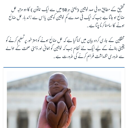
تحقیق کے مطابق دو فی صد خواتین (یعنی ہر 50 میں سے ایک خاتون) کا دو مرتبہ حمل
ضائع ہو جاتا ہے جب کہ ایک فی صد سے کم خواتین کو تین یا اس سے زائد بار حمل ضائع
زبان
ہونے کا سامنا کرنا پڑتا ہے۔
محققین کے جاری کردہ بیان میں کہا گیا ہے کہ حمل ضائع ہونے کو بہتر طور پر تسلیم کرنے کو
یقینی بنانے کے لیے ایک نئے نظام جب کہ خواتین کو جسمانی اور ذہنی صحت کے حوالے
سے ضروری نگہداشت فراہم کرنے کی ضرورت ہے۔