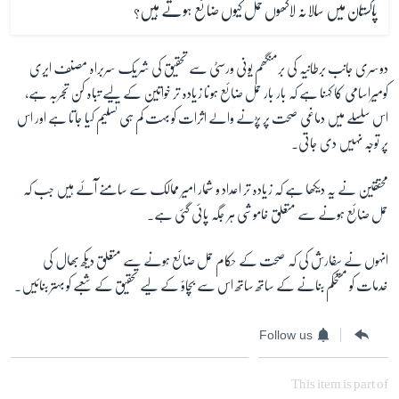
پاکستان میں سالانہ لاکھوں حمل کیوں ضائع ہوتے ہیں؟
دوسری جانب برطانیہ کی برمنگھم یونی ورسٹی سے تحقیق کی شریک سربراہ مصنف ایری
کومیراسامی کا کہنا ہے کہ بار بار حمل ضائع ہونا زیادہ تر خواتین کے لیے تباہ کن تجربہ ہے،
اس سلسلے میں دماغی صحت پر پڑنے والے اثرات کو بہت کم ہی تسلیم کیا جاتا ہے اور اس
پر توجہ نہیں دی جاتی۔
محققین نے یہ دیکھا ہے کہ زیادہ تر اعداد و شمار امیر ممالک سے سامنے آئے ہیں جب کہ
حمل ضائع ہونے سے متعلق خاموشی ہر جگہ پائی گئی ہے۔
انہوں نے سفارش کی کہ صحت کے حکام حمل ضائع ہونے سے متعلق دیکھ بھال کی
خدمات کو مستحکم بنانے کے ساتھ ساتھ اس سے بچاؤ کے لیے تحقیق کے شعبے کو بہتر بنائیں۔
Follow us
This item is part of