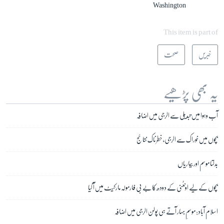
Washington
This item is part of
خبریں
صحت
یہ بھی پڑھیے
آب وہوا میں تبدیلی سے الرجی میں اضافہ
بچوں میں خوراک سے الرجی، خطرناک نتائج
بدلتا موسم اور بیماریاں
بچوں کے لیے اونٹنی کے دودھ کا بے بی فارمولہ مارکیٹ میں آ گیا
اسلام آباد: موسمِ بہار آتے ہی پولن الرجی میں اضافہ