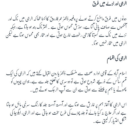
الرجی اور نزلے میں فرق
زبان
دونو ں میں فرق واضع کرتے ہوئے پروفیسر ڈاکٹر عمر فاروق کا کہنا تھا کہ الرجی میں ناک اور
آنکھوں سے صاف پانی آتا ہے، سوزش محسوس ہوتی ہے ۔ اکثر ناک بند ہو جاتا ہے، جبکہ
نزلے میں ناک سے نسبتاً گاڑھی رطوبت خارج ہوتی ہے اور بخار بھی محسوس ہوتا ہے لیکن
الرجی میں بخار نہیں ہوتا۔
الرجی کی اقسام
اسلام آباد کے قومی ادارہ صحت سے منسلک ڈاکٹر ہارون اقبال کہتے ہیں کہ الرجی کی ایک
قسم سانس کے ذریعے شروع ہوتی ہے تو دوسری کا تعلق جلد سے ہے، جو ان چیزوں کو
چھونے یا جسم پر پہننے سے ہوتی ہے جن سے آپ الرجک ہوتے ہیں۔
اس الرجی کا آغاز جسم پر خارش سے ہوتا ہے اور آہستہ آہستہ جلد کا رنگ سرخی مائل ہو جاتا
ہے اور اگر علاج نہ کیا جائے تو جلد چمڑے کی طرح سخت ہو جاتی ہے اور الرجی، ایگزیما کی
شکل اختیار کر لیتی ہے۔