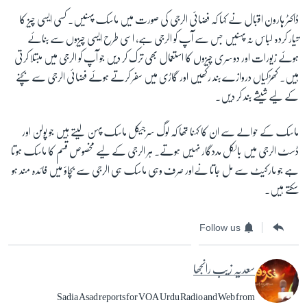
ڈاکٹر ہارون اقبال نے کہا کہ فضائی الرجی کی صورت میں ماسک پہنیں۔ کسی ایسی چیز کا
تیار کردہ لباس نہ پہنیں جس سے آپ کو الرجی ہے، اسی طرح ایسی چیزوں سے بنائے
ہوئے زیورات اور دوسری چیزوں کا استعمال بھی ترک کر دیں جو آپ کو الرجی میں مبتلا کرتی
ہیں۔ کھڑکیاں دروازے بند رکھیں اور گاڑی میں سفر کرتے ہوئے فضائی الرجی سے بچنے
کے لیے شیشے بند کر دیں۔
ماسک کے حوالے سے ان کا کہنا تھا کہ لوگ سرجیکل ماسک پہن لیتے ہیں جو پولن اور
ڈسٹ الرجی میں بالکل مددگار نہیں ہوتے۔ ہر الرجی کے لیے مخصوص قسم کا ماسک ہوتا
ہے جو مارکیٹ سے مل جاتا نےاور صرف وہی ماسک ہی الرجی سے بچاؤ میں فائدہ مند ہو
سکتے ہیں۔
Follow us
سعدیہ زیب رانجھا
Sadia Asad reports for VOA Urdu Radio and Web from