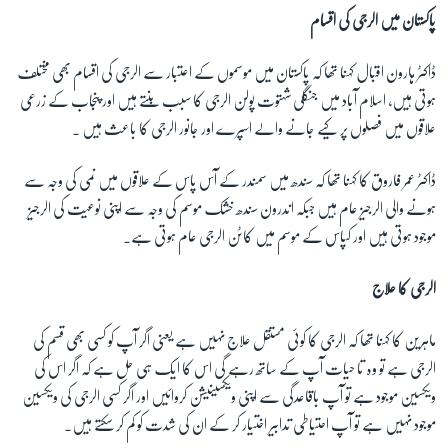
پاکستان میں الرجی کی اقسام
ڈاکٹر ہارون اقبال کہنا تھا کہ پاکستان میں موسموں کے اعتبار سے الرجی کی اقسام بھی مختلف
ہوتی ہیں، اسلام آباد میں جنگلی شہتوت پولن الرجی کا سبب بنتے ہیں اور پنجاب کے زرعی
علاقوں میں فصلوں پر کیے جانے والے اسپرے اور جانور الرجی کا باعث ہیں ۔
ڈاکٹر عمر فاروق کا کہنا تھا کہ سندھ میں سمندر کے آس پاس کے علاقوں میں نمی کی وجہ سے
ہونے والی الرجیز عام ہیں جبکہ اندرون سندھ خشک موسم کی وجہ سے اپنی نوعیت کی الرجیز
موجود ہوتی ہیں اور کپاس کے موسم میں کاٹن الرجی عام ہوتی ہے۔
الرجی کا علاج
ماہرین کا کہنا تھا کہ الرجی کا کوئی مستقل علاج نہیں ہے یعنی اگر آپ کو کسی بھی قسم کی
الرجی ہے تو وہ تا حیات آپ کے ساتھ رہے گی اس کا ایک ہی حل ہے کہ اگر اس کی
ویکسین موجود ہے تو آپ باقاعدگی سے اپنی ویکسینیشن کروائیں اور اگر کسی الرجی کی ویکسین
موجود نہیں ہے تو آپ احتیاطی تدابیر اختیار کر کے ان کی شدت کو کم کر سکتے ہیں۔