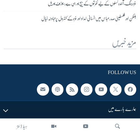
غزہ جنگ، آئندہ نسلوں کے لیے نفرتوں کے بیج بو رہی ہے: جوزف بوریل
بلنکن اور فلسطینی صدرعباس میں انسانی امداد اور غزہ کے کنٹرول پر تبادلہ خیال
مزید خبریں
FOLLOW US
ہمارے بارے میں
LINKS
ہیڈ لائنز