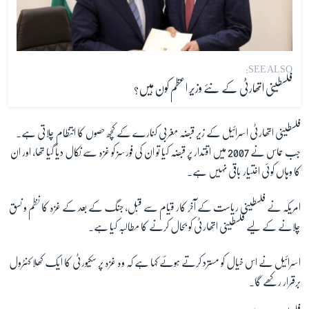
SEE ALSO:
فلسطینی اتھارٹی کے نئے وزیر اعظم کون ہیں؟
فلسطینی اتھارٹی اسرائیل کے زیر قبضہ مغربی کنارے کے کچھ حصوں کا انتظام چلاتی ہے۔
جب حماس نے 2007 میں اقتدار پر قبضہ کیا تو ان کی فورسز کو غزہ سے نکال دیا گیا تھا، اور ان
کا وہاں کوئی اختیار باقی نہیں ہے۔
امریکہ نے فلسطینی ریاست کے آخر کار قیام سے قبل، جنگ کے بعد کے غزہ کا نظم و نسق
چلانے کے لیے فلسطینی اتھارٹی کو بحال کرنے کا مطالبہ کیا ہے۔
اسرائیل نے اس خیال کو مسترد کرتے ہوئے کہا ہے کہ وہ غزہ پر سکیورٹی کا ایک کھلا کنٹرول
برقرار رکھے گا۔