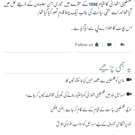
فلسطینی اتھارٹی کا قیام 1990 کے عشرے میں عبوری امن معاہدوں کے ذریعے عمل میں
آیا تھا اور اسے حتمی ریاست کی جانب ایک پہلا قدم تصور کیا گیا تھا۔
اس رپورٹ کا مواد اے پی سے لیا گیا ہے
۔
Follow us
یہ بھی پڑھیے
حماس کو فلسطین سے علیحدہ نہیں کیا جا سکتا، تجزیہ کار
اسرائیل غزہ میں فلسطینی اتھارٹی کو بااختیار بنانے کی تجویز کی مخالفت کیوں کر رہا ہے؟
امریکہ فلسطینی ریاست کے قیام کے لئے کام کر رہا ہے : انٹنی بلنکن
غزہ پرانتظامی کنٹرول کےلیے اسرائیل کو مناسب افراد کی تلاش