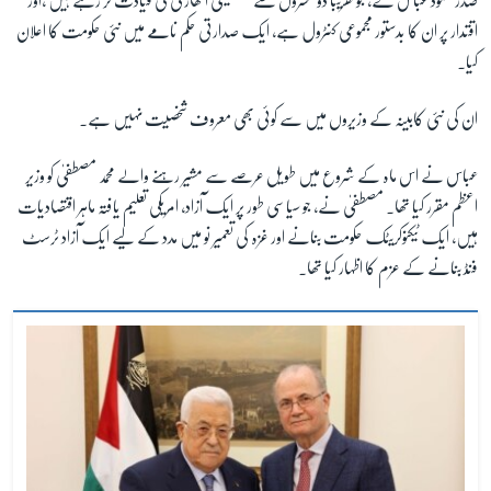
صدر محمود عباس نے، جو تقریباً دو عشروں سے فلسطینی اتھارٹی کی قیادت کر رہے ہیں ،اور
اقتدار پر ان کا بدستور مجموعی کنٹرول ہے، ایک صدارتی حکم نامے میں نئی حکومت کا اعلان
کیا۔
زبان
ان کی نئی کابینہ کے وزیروں میں سے کوئی بھی معروف شخصیت نہیں ہے۔
عباس نے اس ماہ کے شروع میں طویل عرصے سے مشیر رہنے والے محمد مصطفیٰ کو وزیر
اعظم مقرر کیا تھا۔ مصطفیٰ نے، جو سیاسی طور پر ایک آزاد، امریکی تعلیم یافتہ ماہر اقتصادیات
ہیں، ایک ٹیکنوکریٹک حکومت بنانے اور غزہ کی تعمیر نو میں مدد کے لیے ایک آزاد ٹرسٹ
فنڈ بنانے کے عزم کا اظہار کیا تھا۔